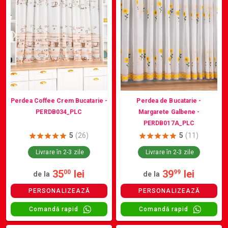
Perdea Coffee Crem Bucatarie -
Perdea de Bucatarie -
PERDB034_PLC
Margarete Galbene -
PERDB017A_PLC
5
(26)
5
(11)
Livrare în 2-3 zile
Livrare în 2-3 zile
35
lei
39
lei
00
99
de la
de la
PERSONALIZEAZĂ
PERSONALIZEAZĂ
Comandă rapid
Comandă rapid