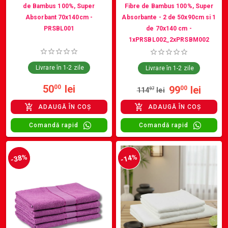
de Bambus 100%, Super
Fibre de Bambus 100%, Super
Absorbant 70x140cm -
Absorbante - 2 de 50x90cm si 1
PRSBL001
de 70x140 cm -
1xPRSBL002_2xPRSBM002
Livrare în 1-2 zile
Livrare în 1-2 zile
50
lei
00
99
lei
00
114
97
lei
ADAUGĂ ÎN COȘ
ADAUGĂ ÎN COȘ
Comandă rapid
Comandă rapid
-38%
-14%