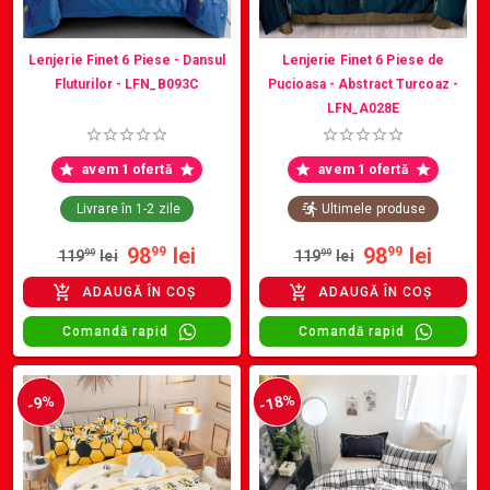
Lenjerie Finet 6 Piese - Dansul
Lenjerie Finet 6 Piese de
Fluturilor - LFN_B093C
Pucioasa - Abstract Turcoaz -
LFN_A028E
avem 1 ofertă
avem 1 ofertă
Livrare în 1-2 zile
Ultimele produse
98
lei
98
lei
99
99
119
99
lei
119
99
lei
ADAUGĂ ÎN COȘ
ADAUGĂ ÎN COȘ
Comandă rapid
Comandă rapid
-18%
-9%