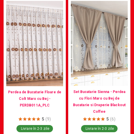
Set Bucatarie Sienna - Perdea
Perdea de Bucatarie Floare de
cu Flori Maro cu Bej de
Colt Maro cu Bej -
Bucatarie si Draperie Blackout
PERDB011A_PLC
Coffee
5
(9)
5
(6)
Livrare în 2-3 zile
Livrare în 2-3 zile