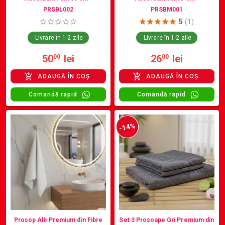
PRSBL002
PRSBM001
5
(1)
Livrare în 1-2 zile
Livrare în 1-2 zile
50
lei
26
lei
00
00
ADAUGĂ ÎN COȘ
ADAUGĂ ÎN COȘ
Comandă rapid
Comandă rapid
-14%
Prosop Alb Premium din Fibre
Set 3 Prosoape Gri Premium din