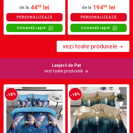
44
lei
194
lei
99
99
de la
de la
PERSONALIZEAZĂ
PERSONALIZEAZĂ
Comandă rapid
Comandă rapid
vezi toate produsele
Lenjerii de Pat
vezi toate produsele
-18%
-18%