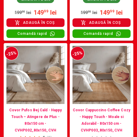
149
lei
149
lei
99
99
199
00
lei
199
00
lei
ADAUGĂ ÎN COȘ
ADAUGĂ ÎN COȘ
Comandă rapid
Comandă rapid
-25%
-25%
Covor Pufos Bej Cald - Happy
Covor Cappuccino Coffee Cozy
Touch – Atingere de Plus -
- Happy Touch - Moale si
80x150 cm -
Adorabil - 80x150 cm -
CVHP002_80x150_CVH
CVHP003_80x150_CVH