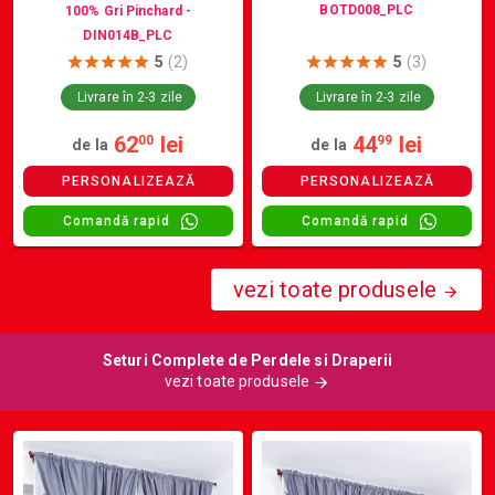
BOTD008_PLC
100% Gri Pinchard -
DIN014B_PLC
5
(2)
5
(3)
Livrare în 2-3 zile
Livrare în 2-3 zile
62
lei
44
lei
00
99
de la
de la
PERSONALIZEAZĂ
PERSONALIZEAZĂ
Comandă rapid
Comandă rapid
vezi toate produsele
Seturi Complete de Perdele si Draperii
vezi toate produsele