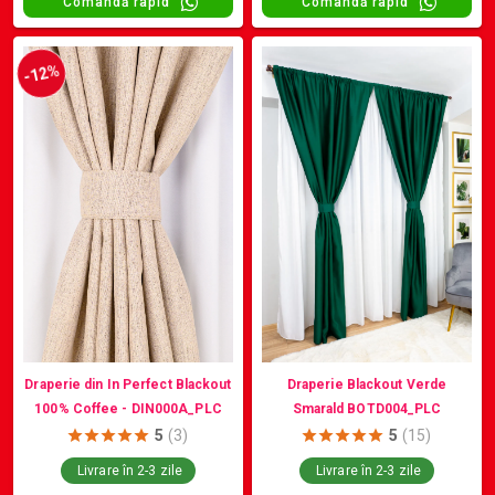
Comandă rapid
Comandă rapid
-12%
Draperie Blackout Verde
Draperie din In Perfect Blackout
Smarald BOTD004_PLC
100% Coffee - DIN000A_PLC
5
(3)
5
(15)
Livrare în 2-3 zile
Livrare în 2-3 zile