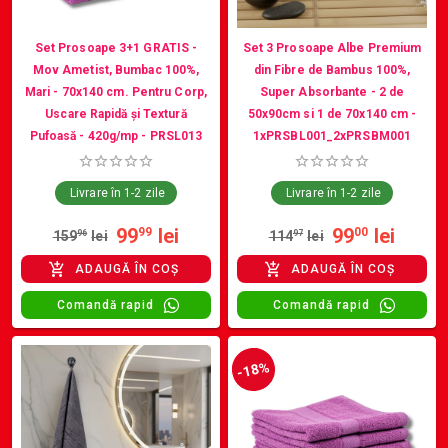
Set Prosoape 3+1 GRATIS -
Set 3 Prosoape Albe Premium
Mov Ametist, Bumbac 100%,
din Fibre de Bambus 100%,
Mari - 70x140 cm. Pentru Corp,
Super Absorbante - 2 de
Uscare Rapidă și Textură
50x90cm si 1 de 70x140 cm -
Pufoasă - 420g/mp - PRSL013
1xPRSBL001_2xPRSBM001
Livrare în 1-2 zile
Livrare în 1-2 zile
99
lei
99
lei
99
00
159
96
lei
114
97
lei
ADAUGĂ ÎN COȘ
ADAUGĂ ÎN COȘ
Comandă rapid
Comandă rapid
-18%