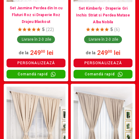
Set Jasmine Perdea din In cu
Set Kimberly - Draperie Gri
Fluturi Roz si Draperie Roz
Inchis Striat si Perdea Matase
Drajeu Blackout
Alba Nobila
5
(22)
5
(6)
Livrare în 2-3 zile
Livrare în 2-3 zile
249
lei
249
lei
00
00
de la
de la
PERSONALIZEAZĂ
PERSONALIZEAZĂ
Comandă rapid
Comandă rapid