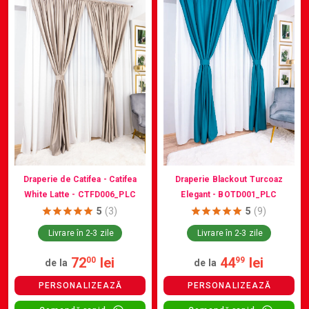
Draperie Blackout Turcoaz
Draperie de Catifea - Catifea
Elegant - BOTD001_PLC
White Latte - CTFD006_PLC
5
(3)
5
(9)
Livrare în 2-3 zile
Livrare în 2-3 zile
72
lei
44
lei
00
99
de la
de la
PERSONALIZEAZĂ
PERSONALIZEAZĂ