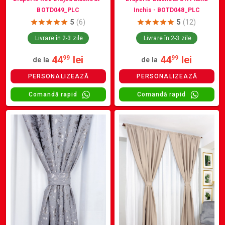
BOTD049_PLC
Inchis - BOTD048_PLC
5
(6)
5
(12)
Livrare în 2-3 zile
Livrare în 2-3 zile
44
lei
44
lei
99
99
de la
de la
PERSONALIZEAZĂ
PERSONALIZEAZĂ
Comandă rapid
Comandă rapid