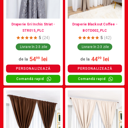
Draperie Gri Inchis Striat -
Draperie Blackout Coffee -
STR015_PLC
BOTD002_PLC
5
(24)
5
(42)
Livrare în 2-3 zile
Livrare în 2-3 zile
54
lei
44
lei
99
99
de la
de la
PERSONALIZEAZĂ
PERSONALIZEAZĂ
Comandă rapid
Comandă rapid