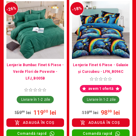
-26%
-18%
Lenjerie Bumbac Finet 6 Piese -
Lenjerie Finet 6 Piese - Galaxie
Verde Flori de Poveste -
și Curcubeu - LFN_B094C
LFJ_B005B
avem 1 ofertă
Livrare în 1-2 zile
Livrare în 1-2 zile
119
lei
98
lei
00
99
159
99
lei
119
99
lei
ADAUGĂ ÎN COȘ
ADAUGĂ ÎN COȘ
Comandă rapid
Comandă rapid