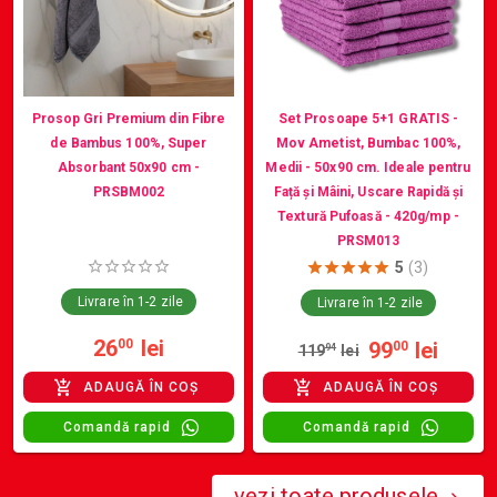
Prosop Gri Premium din Fibre
Set Prosoape 5+1 GRATIS -
de Bambus 100%, Super
Mov Ametist, Bumbac 100%,
Absorbant 50x90 cm -
Medii - 50x90 cm. Ideale pentru
PRSBM002
Față și Mâini, Uscare Rapidă și
Textură Pufoasă - 420g/mp -
PRSM013
5
(3)
Livrare în 1-2 zile
Livrare în 1-2 zile
26
lei
00
99
lei
00
119
94
lei
ADAUGĂ ÎN COȘ
ADAUGĂ ÎN COȘ
Comandă rapid
Comandă rapid
vezi toate produsele