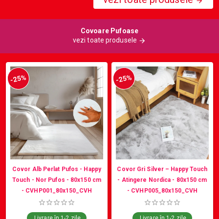
Covoare Pufoase
vezi toate produsele
-25%
-25%
Covor Alb Perlat Pufos - Happy
Covor Gri Silver – Happy Touch
Touch - Nor Pufos - 80x150 cm
- Atingere Nordica - 80x150 cm
- CVHP001_80x150_CVH
- CVHP005_80x150_CVH
Livrare în 1-2 zile
Livrare în 1-2 zile