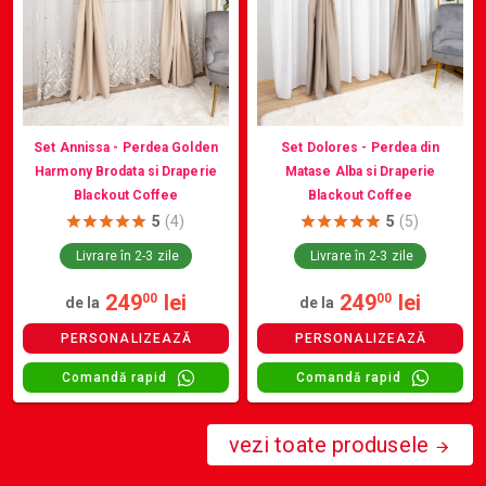
Set Annissa - Perdea Golden
Set Dolores - Perdea din
Harmony Brodata si Draperie
Matase Alba si Draperie
Blackout Coffee
Blackout Coffee
5
(4)
5
(5)
Livrare în 2-3 zile
Livrare în 2-3 zile
249
lei
249
lei
00
00
de la
de la
PERSONALIZEAZĂ
PERSONALIZEAZĂ
Comandă rapid
Comandă rapid
vezi toate produsele