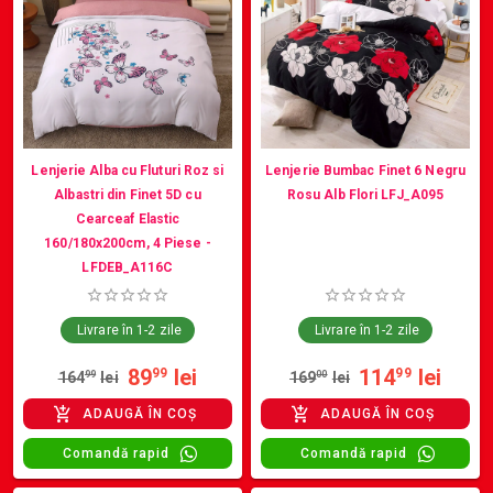
Lenjerie Alba cu Fluturi Roz si
Lenjerie Bumbac Finet 6 Negru
Albastri din Finet 5D cu
Rosu Alb Flori LFJ_A095
Cearceaf Elastic
160/180x200cm, 4 Piese -
LFDEB_A116C
Livrare în 1-2 zile
Livrare în 1-2 zile
89
lei
114
lei
99
99
164
99
lei
169
00
lei
ADAUGĂ ÎN COȘ
ADAUGĂ ÎN COȘ
Comandă rapid
Comandă rapid