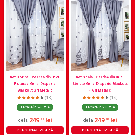
Set Corina - Perdea din In cu
Set Sonia - Perdea din In cu
Fluturasi Gri si Draperie
Stelute Gri si Draperie Blackout
Blackout Gri Metalic
- Gri Metalic
5
(13)
5
(14)
Livrare în 2-3 zile
Livrare în 2-3 zile
249
lei
249
lei
00
00
de la
de la
PERSONALIZEAZĂ
PERSONALIZEAZĂ