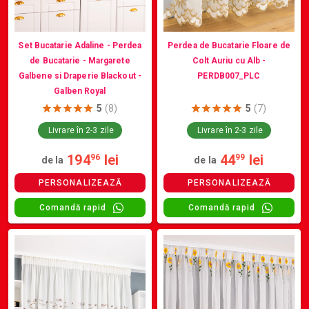
Perdea de Bucatarie Floare de
Set Bucatarie Adaline - Perdea
Colt Auriu cu Alb -
de Bucatarie - Margarete
PERDB007_PLC
Galbene si Draperie Blackout -
Galben Royal
5
(8)
5
(7)
Livrare în 2-3 zile
Livrare în 2-3 zile
194
lei
44
lei
96
99
de la
de la
PERSONALIZEAZĂ
PERSONALIZEAZĂ
Comandă rapid
Comandă rapid