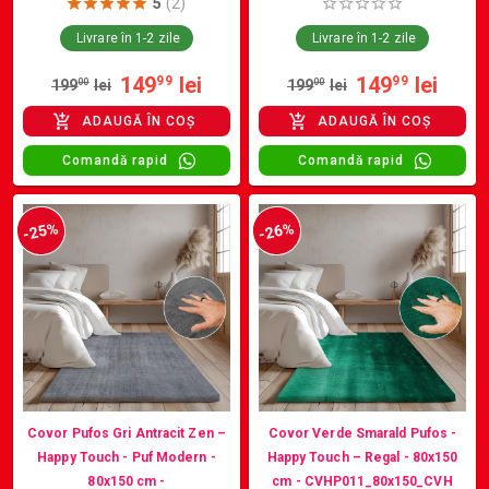
5
(2)
Livrare în 1-2 zile
Livrare în 1-2 zile
149
lei
149
lei
99
99
199
00
lei
199
00
lei
ADAUGĂ ÎN COȘ
ADAUGĂ ÎN COȘ
Comandă rapid
Comandă rapid
-25%
-26%
Covor Pufos Gri Antracit Zen –
Covor Verde Smarald Pufos -
Happy Touch - Puf Modern -
Happy Touch – Regal - 80x150
80x150 cm -
cm - CVHP011_80x150_CVH