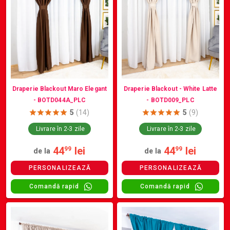
Draperie Blackout Maro Elegant
Draperie Blackout - White Latte
- BOTD044A_PLC
- BOTD009_PLC
5
(14)
5
(9)
Livrare în 2-3 zile
Livrare în 2-3 zile
44
lei
44
lei
99
99
de la
de la
PERSONALIZEAZĂ
PERSONALIZEAZĂ
Comandă rapid
Comandă rapid