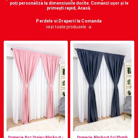
poți personaliza la dimensiunile dorite. Comanzi ușor și le
primești rapid, Acasă.
Perdele si Draperii la Comanda
vezi toate produsele
Draperie Roz Drajeu Blackout -
Draperie Blackout Gri Plumb