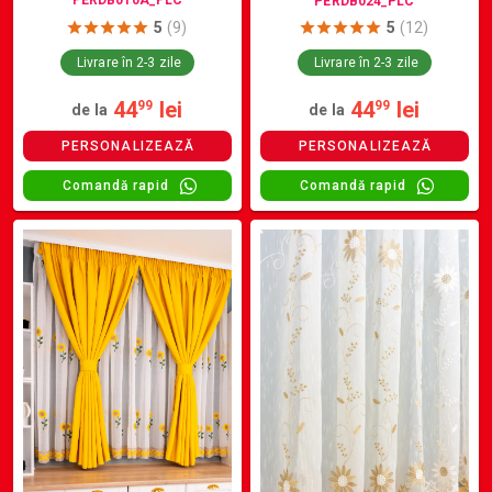
PERDB010A_PLC
PERDB024_PLC
5
(9)
5
(12)
Livrare în 2-3 zile
Livrare în 2-3 zile
44
lei
44
lei
99
99
de la
de la
PERSONALIZEAZĂ
PERSONALIZEAZĂ
Comandă rapid
Comandă rapid