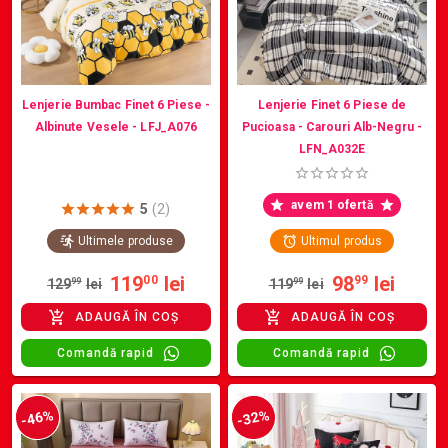
Lenjerie Bumbac Finet 6 Piese -
Lenjerie Finet 6 Piese de
Albinute Vesele - LFJ_A076
Pucioasa - Carouri Alb-Negru -
LFN_A032E
avem 1 ofertă
5
(2)
Ultimele produse
Ultimul produs
119
lei
98
lei
00
99
129
99
lei
119
99
lei
ADAUGĂ ÎN COȘ
ADAUGĂ ÎN COȘ
Comandă rapid
Comandă rapid
-46%
-32%