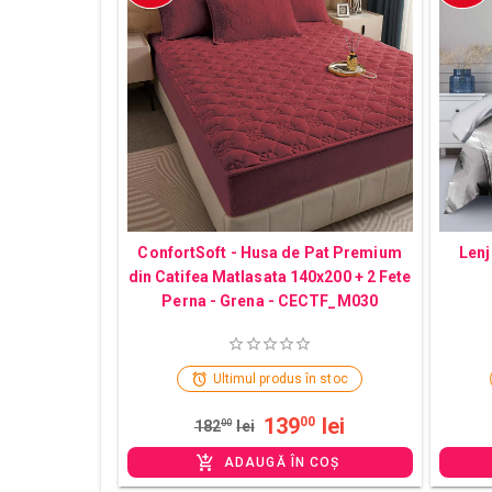
ConfortSoft - Husa de Pat Premium
Lenj
din Catifea Matlasata 140x200 + 2 Fete
Perna - Grena - CECTF_M030
Ultimul produs în stoc
139
lei
00
182
00
lei
ADAUGĂ ÎN COȘ