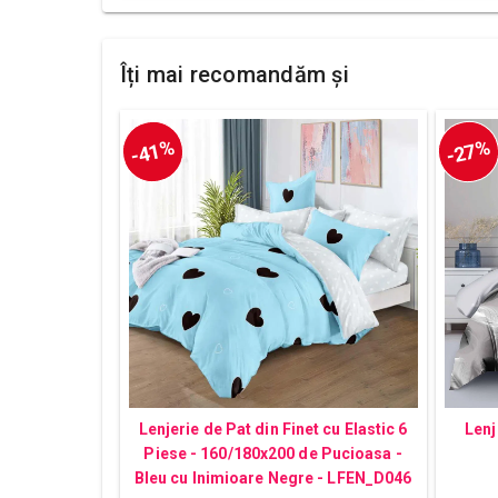
Îți mai recomandăm și
-41%
-27%
Lenjerie de Pat din Finet cu Elastic 6
Lenj
Piese - 160/180x200 de Pucioasa -
Bleu cu Inimioare Negre - LFEN_D046