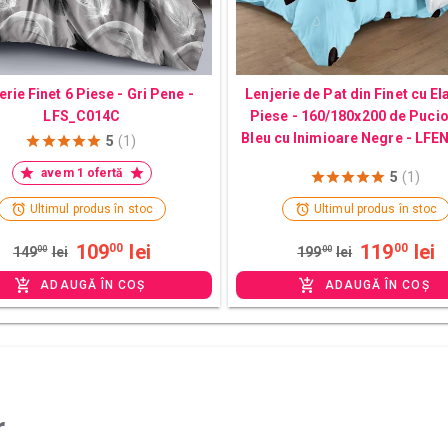
erie Finet 6 Piese - Gri Pene -
Lenjerie de Pat din Finet cu El
LFS_C014C
Piese - 160/180x200 de Pucio
Bleu cu Inimioare Negre - LF
5
(1)
avem 1 ofertă
5
(1)
Ultimul produs în stoc
Ultimul produs în stoc
109
lei
119
lei
00
00
149
00
lei
199
00
lei
ADAUGĂ ÎN COȘ
ADAUGĂ ÎN COȘ
r