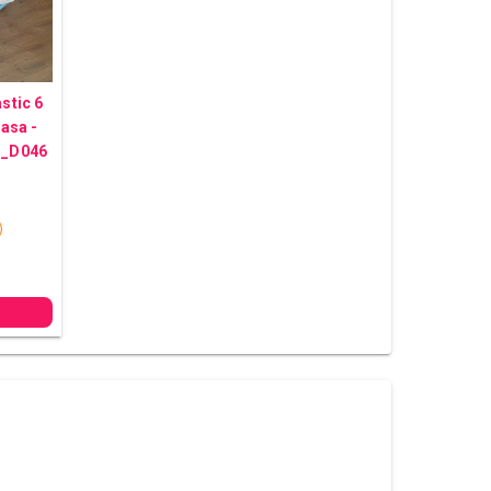
astic 6
asa -
EN_D046