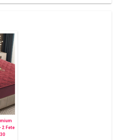
remium
 2 Fete
030