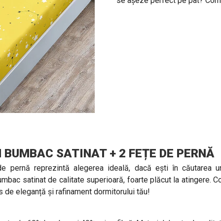
se așeze perfect pe pat? Coma
N BUMBAC SATINAT + 2 FEȚE DE PERNĂ
de pernă reprezintă alegerea ideală, dacă ești în căutarea un
mbac satinat de calitate superioară, foarte plăcut la atingere. 
us de eleganță și rafinament dormitorului tău!