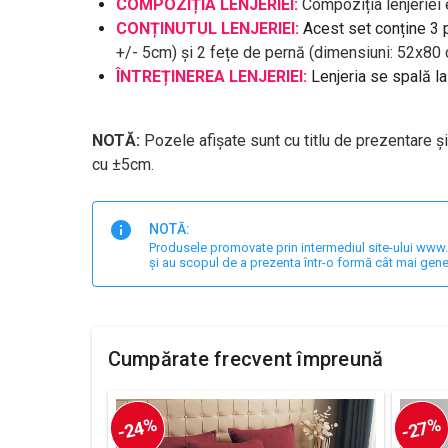
COMPOZIȚIA LENJERIEI:
Compoziția lenjeriei
CONȚINUTUL LENJERIEI:
Acest set conține 3 
+/- 5cm) și 2 fețe de pernă (dimensiuni: 52x80
ÎNTREȚINEREA LENJERIEI:
Lenjeria se spală l
NOTĂ:
Pozele afișate sunt cu titlu de prezentare ș
cu ±5cm.
NOTĂ:
Produsele promovate prin intermediul site-ului www.har
și au scopul de a prezenta într-o formă cât mai gene
Cumpărate frecvent împreună
-24%
-27%