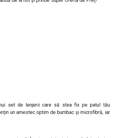
ndă de la noi și prinde Super Oferta de Preț!
ui set de lenjerii care să stea fix pe patul tău
Conțin un amestec optim de bumbac și microfibră, iar