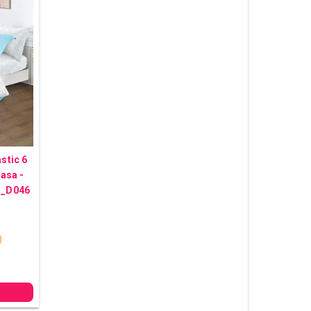
astic 6
asa -
EN_D046