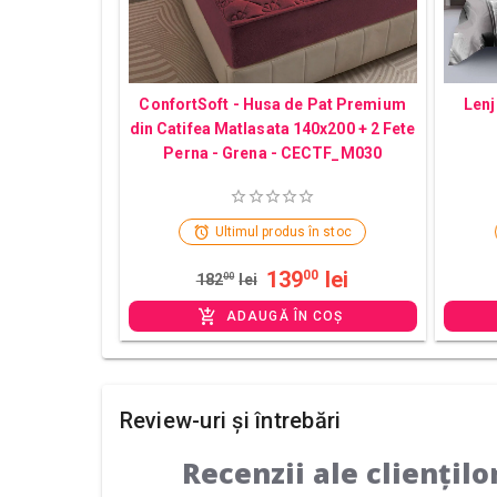
ConfortSoft - Husa de Pat Premium
Lenj
din Catifea Matlasata 140x200 + 2 Fete
Perna - Grena - CECTF_M030
Ultimul produs în stoc
139
lei
00
182
00
lei
ADAUGĂ ÎN COȘ
Review-uri și întrebări
Recenzii ale cliențilo