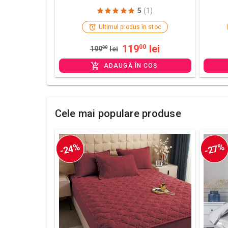
5
(1)
Ultimul produs în stoc
119
lei
00
199
00
lei
ADAUGĂ ÎN COȘ
Cele mai populare produse
-24%
-27%