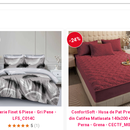
-24%
erie Finet 6 Piese - Gri Pene -
ConfortSoft - Husa de Pat P
LFS_C014C
din Catifea Matlasata 140x200 +
Perna - Grena - CECTF_M
5
(1)