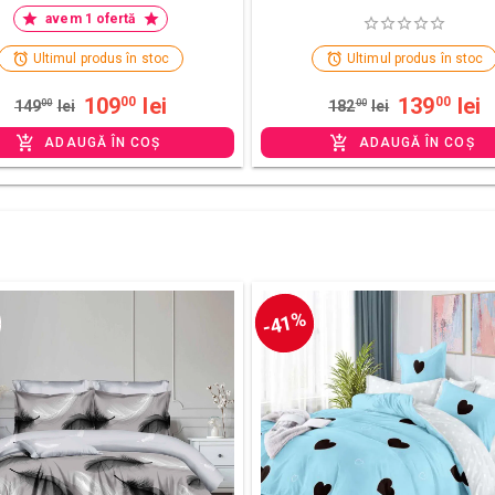
avem 1 ofertă
Ultimul produs în stoc
Ultimul produs în stoc
109
lei
139
lei
00
00
149
00
lei
182
00
lei
ADAUGĂ ÎN COȘ
ADAUGĂ ÎN COȘ
-41%