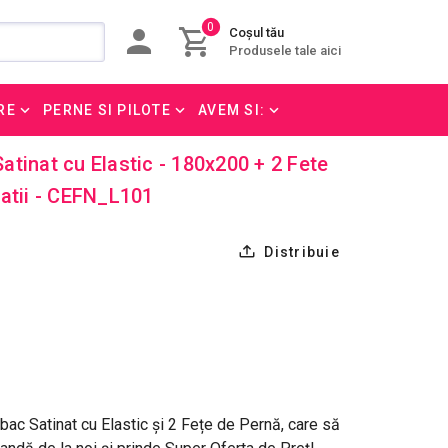
0
Coșul tău
Produsele tale aici
RE
PERNE SI PILOTE
AVEM SI:
tinat cu Elastic - 180x200 + 2 Fete
atii - CEFN_L101
Distribuie
ac Satinat cu Elastic și 2 Fețe de Pernă, care să