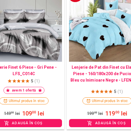
erie Finet 6 Piese - Gri Pene -
Lenjerie de Pat din Finet cu El
LFS_C014C
Piese - 160/180x200 de Pucio
Bleu cu Inimioare Negre - LF
5
(1)
avem 1 ofertă
5
(1)
Ultimul produs în stoc
Ultimul produs în stoc
109
lei
119
lei
00
00
149
00
lei
199
00
lei
ADAUGĂ ÎN COȘ
ADAUGĂ ÎN COȘ