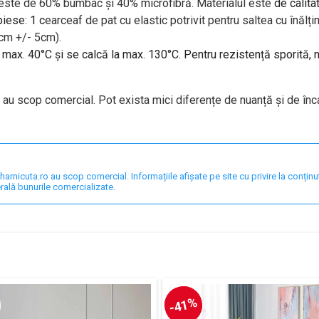
 este de 60% bumbac și 40% microfibră. Materialul este
de calita
piese: 1 c
earceaf de pat cu elastic potrivit pentru saltea cu în
 cm +/- 5cm).
a max. 40°C și se calcă la max. 130°C. Pentru rezistență sporită,
i au scop comercial. Pot exista mici diferențe de nuanță și de înc
nicuta.ro au scop comercial. Informațiile afișate pe site cu privire la conținut,
rală bunurile comercializate.
-41%