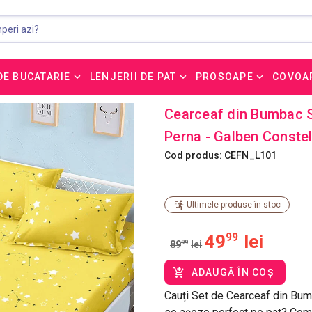
DE BUCATARIE
LENJERII DE PAT
PROSOAPE
COVOA
Cearceaf din Bumbac Sa
Perna - Galben Constel
Cod produs: CEFN_L101
Ultimele produse în stoc
49
99
lei
89
99
lei
ADAUGĂ ÎN COȘ
Cauți Set de Cearceaf din Bumb