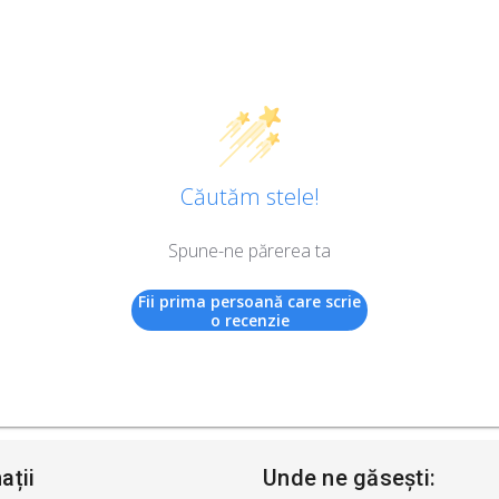
Căutăm stele!
Spune-ne părerea ta
Fii prima persoană care scrie
o recenzie
ații
Unde ne găsești: