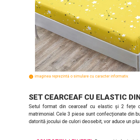
imaginea reprezintă o simulare cu caracter informativ.
SET CEARCEAF CU ELASTIC DI
Setul format din cearceaf cu elastic și 2 fețe 
matrimonial. Cele 3 piese sunt confecționate din bu
datorită jocului de culori deosebit, vor aduce un pl