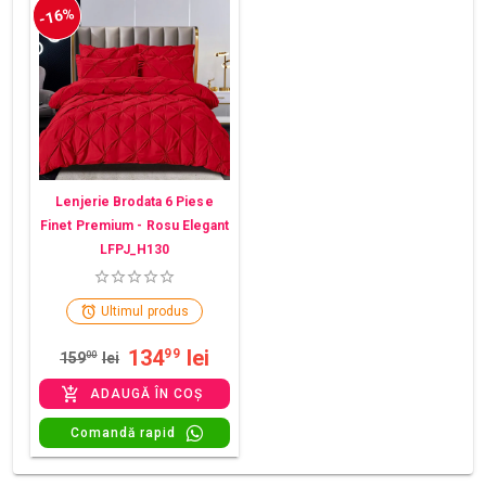
-16%
Lenjerie Brodata 6 Piese
Finet Premium - Rosu Elegant
LFPJ_H130
Ultimul produs
134
lei
99
159
00
lei
ADAUGĂ ÎN COȘ
Comandă rapid