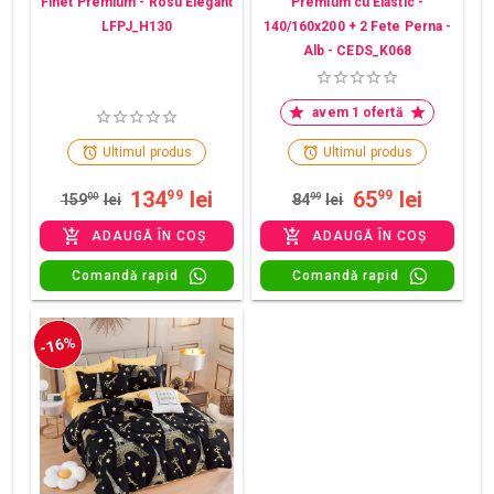
Finet Premium - Rosu Elegant
Premium cu Elastic -
LFPJ_H130
140/160x200 + 2 Fete Perna -
Alb - CEDS_K068
avem 1 ofertă
Ultimul produs
Ultimul produs
134
lei
65
lei
99
99
159
00
lei
84
99
lei
ADAUGĂ ÎN COȘ
ADAUGĂ ÎN COȘ
Comandă rapid
Comandă rapid
-16%