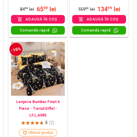
65
lei
134
lei
99
99
84
99
lei
159
00
lei
ADAUGĂ ÎN COȘ
ADAUGĂ ÎN COȘ
Comandă rapid
Comandă rapid
-16%
Lenjerie Bumbac Finet 6
Piese - Turnul Eiffel -
LFJ_A085
5
(2)
Ultimul produs