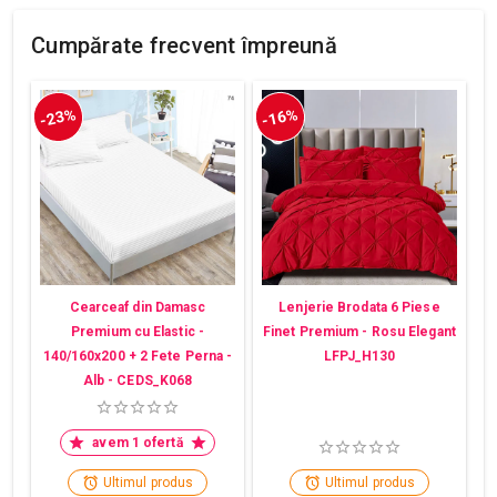
Cumpărate frecvent împreună
-23%
-16%
Cearceaf din Damasc
Lenjerie Brodata 6 Piese
Premium cu Elastic -
Finet Premium - Rosu Elegant
140/160x200 + 2 Fete Perna -
LFPJ_H130
Alb - CEDS_K068
avem 1 ofertă
Ultimul produs
Ultimul produs