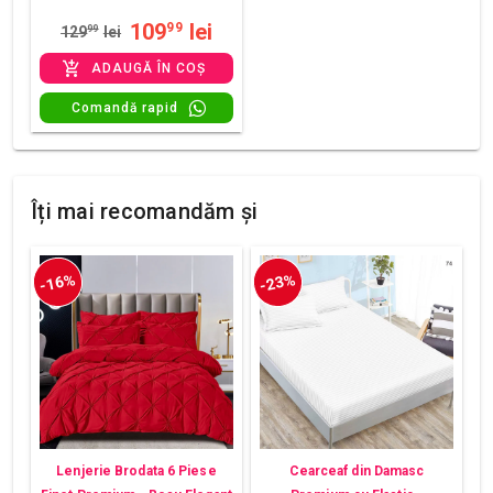
109
lei
99
129
99
lei
ADAUGĂ ÎN COȘ
Comandă rapid
Îți mai recomandăm și
-16%
-23%
Lenjerie Brodata 6 Piese
Cearceaf din Damasc