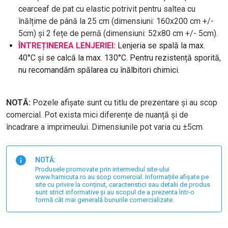
c
earceaf de pat cu elastic potrivit pentru saltea cu
înălțime de până la 25 cm (dimensiuni: 160x200 cm +/-
5cm) și 2 fețe de pernă (dimensiuni: 52x80 cm +/- 5cm).
ÎNTREȚINEREA LENJERIEI:
Lenjeria se spală la max.
40°C și se calcă la max. 130°C. Pentru rezistență sporită,
nu recomandăm spălarea cu înălbitori chimici.
NOTĂ:
Pozele afișate sunt cu titlu de prezentare și au scop
comercial. Pot exista mici diferențe de nuanță și de
încadrare a imprimeului. Dimensiunile pot varia cu ±5cm.
NOTĂ:
Produsele promovate prin intermediul site-ului
www.harnicuta.ro au scop comercial. Informațiile afișate pe
site cu privire la conținut, caracteristici sau detalii de produs
sunt strict informative și au scopul de a prezenta într-o
formă cât mai generală bunurile comercializate.