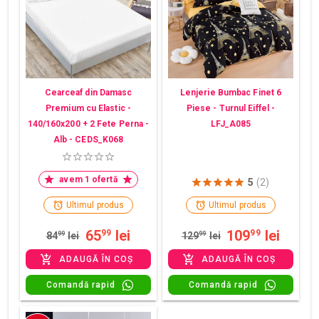
Cearceaf din Damasc
Lenjerie Bumbac Finet 6
Premium cu Elastic -
Piese - Turnul Eiffel -
140/160x200 + 2 Fete Perna -
LFJ_A085
Alb - CEDS_K068
avem 1 ofertă
5
(2)
Ultimul produs
Ultimul produs
65
lei
109
lei
99
99
84
99
lei
129
99
lei
ADAUGĂ ÎN COȘ
ADAUGĂ ÎN COȘ
Comandă rapid
Comandă rapid