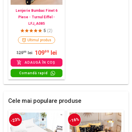
Lenjerie Bumbac Finet 6
Piese - Turnul Eiffel -
LFJ_A085
5
(2)
Ultimul produs
109
lei
99
129
99
lei
ADAUGĂ ÎN COȘ
Comandă rapid
Cele mai populare produse
-23%
-16%