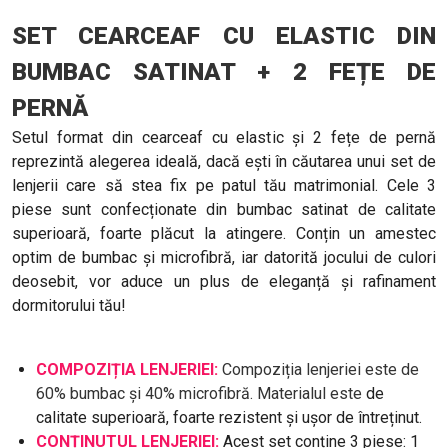
SET CEARCEAF CU ELASTIC DIN
BUMBAC SATINAT + 2 FEȚE DE
PERNĂ
Setul format din cearceaf cu elastic și 2 fețe de pernă
reprezintă alegerea ideală, dacă ești în căutarea unui set de
lenjerii care să stea fix pe patul tău matrimonial. Cele 3
piese sunt confecționate din bumbac satinat de calitate
superioară, foarte plăcut la atingere. Conțin un amestec
optim de bumbac și microfibră, iar datorită jocului de culori
deosebit, vor aduce un plus de eleganță și rafinament
dormitorului tău!
COMPOZIȚIA LENJERIEI:
Compoziția lenjeriei este de
60% bumbac și 40% microfibră. Materialul este
de
calitate superioară, foarte rezistent și ușor de întreținut.
CONȚINUTUL LENJERIEI:
Acest set conține 3 piese: 1