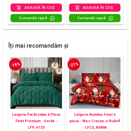
ADAUGĂ ÎN COȘ
ADAUGĂ ÎN COȘ
Comandă rapid
Comandă rapid
Îți mai recomandăm și
-16%
-21%
Lenjerie Pat Brodata 6 Piese
Lenjerie Bumbac Finet 6
Finet Premium - Verde -
piese - Mos Craciun si Rudolf
LFP_H125
- LFCS_B089B