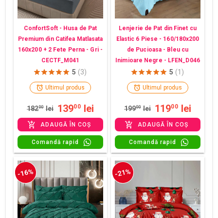
ConfortSoft - Husa de Pat
Lenjerie de Pat din Finet cu
Premium din Catifea Matlasata
Elastic 6 Piese - 160/180x200
160x200 + 2 Fete Perna - Gri -
de Pucioasa - Bleu cu
CECTF_M041
Inimioare Negre - LFEN_D046
5
(3)
5
(1)
Ultimul produs
Ultimul produs
139
lei
119
lei
00
00
182
00
lei
199
00
lei
ADAUGĂ ÎN COȘ
ADAUGĂ ÎN COȘ
Comandă rapid
Comandă rapid
-16%
-21%