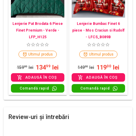
Lenjerie Pat Brodata 6 Piese
Lenjerie Bumbac Finet 6
Finet Premium - Verde -
piese - Mos Craciun si Rudolf
LFP_H125
- LFCS_B089B
Ultimul produs
Ultimul produs
134
lei
119
lei
99
00
159
00
lei
149
00
lei
ADAUGĂ ÎN COȘ
ADAUGĂ ÎN COȘ
Comandă rapid
Comandă rapid
Review-uri și întrebări