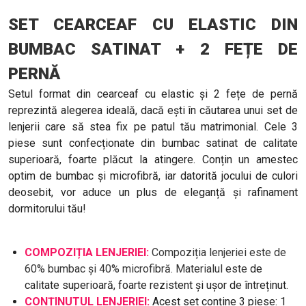
SET CEARCEAF CU ELASTIC DIN
BUMBAC SATINAT + 2 FEȚE DE
PERNĂ
Setul format din cearceaf cu elastic și 2 fețe de pernă
reprezintă alegerea ideală, dacă ești în căutarea unui set de
lenjerii care să stea fix pe patul tău matrimonial. Cele 3
piese sunt confecționate din bumbac satinat de calitate
superioară, foarte plăcut la atingere. Conțin un amestec
optim de bumbac și microfibră, iar datorită jocului de culori
deosebit, vor aduce un plus de eleganță și rafinament
dormitorului tău!
COMPOZIȚIA LENJERIEI:
Compoziția lenjeriei este de
60% bumbac și 40% microfibră. Materialul este
de
calitate superioară, foarte rezistent și ușor de întreținut.
CONȚINUTUL LENJERIEI:
Acest set conține 3 piese: 1