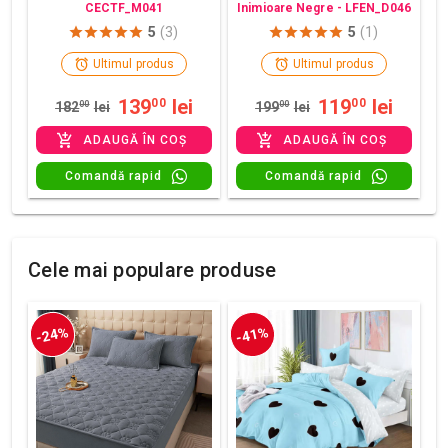
CECTF_M041
Inimioare Negre - LFEN_D046
5
(3)
5
(1)
Ultimul produs
Ultimul produs
139
lei
119
lei
00
00
182
00
lei
199
00
lei
ADAUGĂ ÎN COȘ
ADAUGĂ ÎN COȘ
Comandă rapid
Comandă rapid
Cele mai populare produse
-24%
-41%