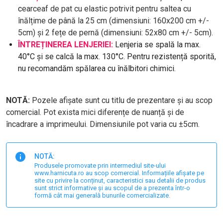
c
earceaf de pat cu elastic potrivit pentru saltea cu
înălțime de până la 25 cm (dimensiuni: 160x200 cm +/-
5cm) și 2 fețe de pernă (dimensiuni: 52x80 cm +/- 5cm).
ÎNTREȚINEREA LENJERIEI:
Lenjeria se spală la max.
40°C și se calcă la max. 130°C. Pentru rezistență sporită,
nu recomandăm spălarea cu înălbitori chimici.
NOTĂ:
Pozele afișate sunt cu titlu de prezentare și au scop
comercial. Pot exista mici diferențe de nuanță și de
încadrare a imprimeului. Dimensiunile pot varia cu ±5cm.
NOTĂ:
Produsele promovate prin intermediul site-ului
www.harnicuta.ro au scop comercial. Informațiile afișate pe
site cu privire la conținut, caracteristici sau detalii de produs
sunt strict informative și au scopul de a prezenta într-o
formă cât mai generală bunurile comercializate.