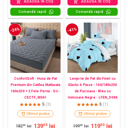
ADAUGĂ ÎN COȘ
ADAUGĂ ÎN COȘ
Comandă rapid
Comandă rapid
-24%
-41%
ConfortSoft - Husa de Pat
Lenjerie de Pat din Finet cu
Premium din Catifea Matlasata
Elastic 6 Piese - 160/180x200
160x200 + 2 Fete Perna - Gri -
de Pucioasa - Bleu cu
CECTF_M041
Inimioare Negre - LFEN_D046
5
(3)
5
(1)
Ultimul produs
Ultimul produs
139
lei
119
lei
00
00
182
00
lei
199
00
lei