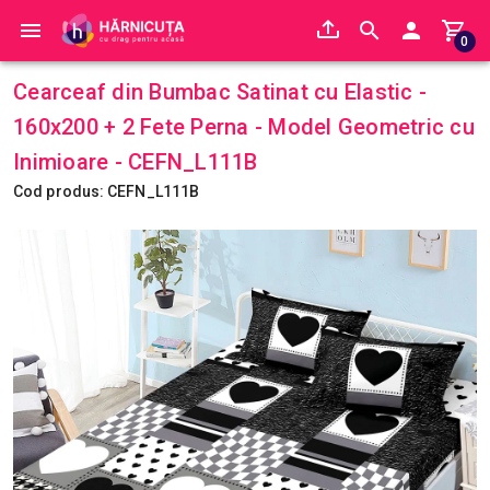
0
Cearceaf din Bumbac Satinat cu Elastic -
160x200 + 2 Fete Perna - Model Geometric cu
Inimioare - CEFN_L111B
Cod produs: CEFN_L111B