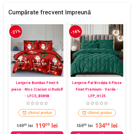
Cumpărate frecvent împreună
-21%
-16%
Lenjerie Bumbac Finet 6
Lenjerie Pat Brodata 6 Piese
piese - Mos Craciun si Rudolf
Finet Premium - Verde -
- LFCS_B089B
LFP_H125
Ultimul produs
Ultimul produs
119
lei
134
lei
00
99
149
00
lei
159
00
lei