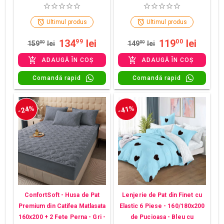
Ultimul produs
Ultimul produs
134
lei
119
lei
99
00
159
00
lei
149
00
lei
ADAUGĂ ÎN COȘ
ADAUGĂ ÎN COȘ
Comandă rapid
Comandă rapid
-24%
-41%
ConfortSoft - Husa de Pat
Lenjerie de Pat din Finet cu
Premium din Catifea Matlasata
Elastic 6 Piese - 160/180x200
160x200 + 2 Fete Perna - Gri -
de Pucioasa - Bleu cu