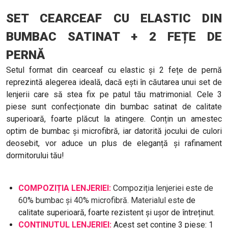
SET CEARCEAF CU ELASTIC DIN
BUMBAC SATINAT + 2 FEȚE DE
PERNĂ
Setul format din cearceaf cu elastic și 2 fețe de pernă
reprezintă alegerea ideală, dacă ești în căutarea unui set de
lenjerii care să stea fix pe patul tău matrimonial. Cele 3
piese sunt confecționate din bumbac satinat de calitate
superioară, foarte plăcut la atingere. Conțin un amestec
optim de bumbac și microfibră, iar datorită jocului de culori
deosebit, vor aduce un plus de eleganță și rafinament
dormitorului tău!
COMPOZIȚIA LENJERIEI:
Compoziția lenjeriei este de
60% bumbac și 40% microfibră. Materialul este
de
calitate superioară, foarte rezistent și ușor de întreținut.
CONȚINUTUL LENJERIEI:
Acest set conține 3 piese: 1