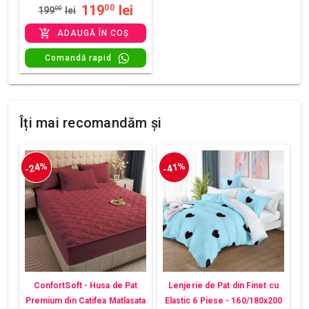
119
lei
00
199
00
lei
ADAUGĂ ÎN COȘ
Comandă rapid
Îți mai recomandăm și
-24%
-41%
ConfortSoft - Husa de Pat
Lenjerie de Pat din Finet cu
Premium din Catifea Matlasata
Elastic 6 Piese - 160/180x200