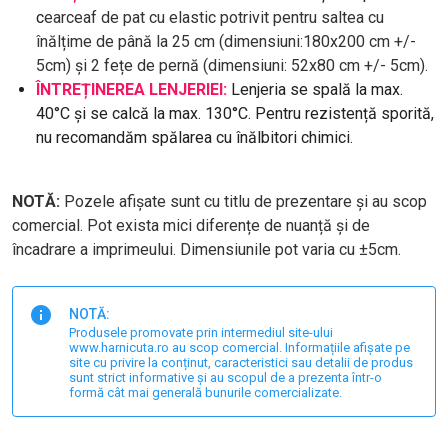
c
earceaf de pat cu elastic potrivit pentru saltea cu
înălțime de până la 25 cm (dimensiuni:180x200 cm +/-
5cm) și 2 fețe de pernă (dimensiuni: 52x80 cm +/- 5cm).
ÎNTREȚINEREA LENJERIEI:
Lenjeria se spală la max.
40°C și se calcă la max. 130°C. Pentru rezistență sporită,
nu recomandăm spălarea cu înălbitori chimici.
NOTĂ:
Pozele afișate sunt cu titlu de prezentare și au scop
comercial. Pot exista mici diferențe de nuanță și de
încadrare a imprimeului. Dimensiunile pot varia cu ±5cm.
NOTĂ:
Produsele promovate prin intermediul site-ului
www.harnicuta.ro au scop comercial. Informațiile afișate pe
site cu privire la conținut, caracteristici sau detalii de produs
sunt strict informative și au scopul de a prezenta într-o
formă cât mai generală bunurile comercializate.