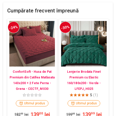
Cumpărate frecvent împreună
-24%
-30%
ConfortSoft - Husa de Pat
Lenjerie Brodata Finet
Premium din Catifea Matlasata
Premium cu Elastic
140x200 + 2 Fete Perna -
160/180x200 - Verde -
Grena - CECTF_M030
LFEPJ_H025
5
(1)
Ultimul produs
Ultimul produs
139
lei
139
lei
00
99
182
00
lei
199
00
lei