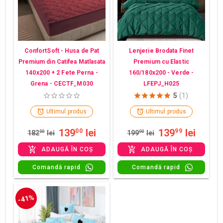
ConfortSoft - Husa de Pat
Lenjerie Brodata Finet
Premium din Catifea Matlasata
Premium cu Elastic
140x200 + 2 Fete Perna -
160/180x200 - Verde -
Grena - CECTF_M030
LFEPJ_H025
5
(1)
Ultimul produs
Ultimul produs
139
lei
139
lei
00
99
182
00
lei
199
00
lei
ADAUGĂ ÎN COȘ
ADAUGĂ ÎN COȘ
Comandă rapid
Comandă rapid
-41%