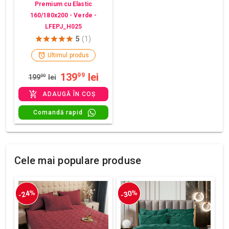
Premium cu Elastic
160/180x200 - Verde -
LFEPJ_H025
5
(1)
Ultimul produs
139
lei
99
199
00
lei
ADAUGĂ ÎN COȘ
Comandă rapid
Cele mai populare produse
-24%
-30%