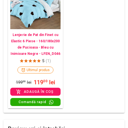
Lenjerie de Pat din Finet cu
Elastic 6 Piese - 160/180x200
de Pucioasa - Bleu cu
Inimioare Negre - LFEN_D046
5
(1)
Ultimul produs
119
lei
00
199
00
lei
ADAUGĂ ÎN COȘ
Comandă rapid