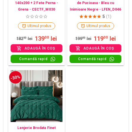
140x200 + 2 Fete Perna -
de Pucioasa - Bleu cu
Grena - CECTF_M030
Inimioare Negre - LFEN_D046
5
(1)
Ultimul produs
Ultimul produs
139
lei
119
lei
00
00
182
00
lei
199
00
lei
ADAUGĂ ÎN COȘ
ADAUGĂ ÎN COȘ
Comandă rapid
Comandă rapid
-30%
Lenjerie Brodata Finet