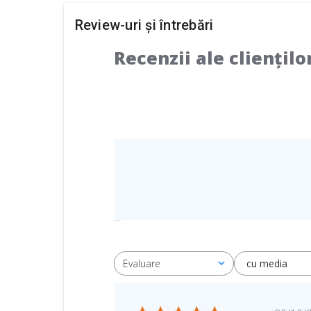
Review-uri și întrebări
Recenzii ale cliențilo
cu media
Evaluare
Toate evaluările