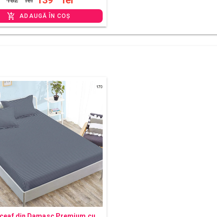
139
lei
182
lei
ADAUGĂ ÎN COȘ
ceaf din Damasc Premium cu