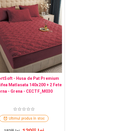
rtSoft - Husa de Pat Premium
tifea Matlasata 140x200 + 2 Fete
rna - Grena - CECTF_M030
Ultimul produs în stoc
00
00