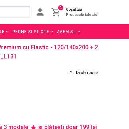
0
Coșul tău
Produsele tale aici
RE
PERNE SI PILOTE
AVEM SI:
remium cu Elastic - 120/140x200 + 2
DZ_L131
Distribuie
re 3 modele
și plătești doar 199 lei