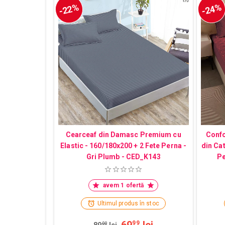
-22%
-24%
Cearceaf din Damasc Premium cu
Confo
Elastic - 160/180x200 + 2 Fete Perna -
din Ca
Gri Plumb - CED_K143
Pe
avem 1 ofertă
Ultimul produs în stoc
99
00