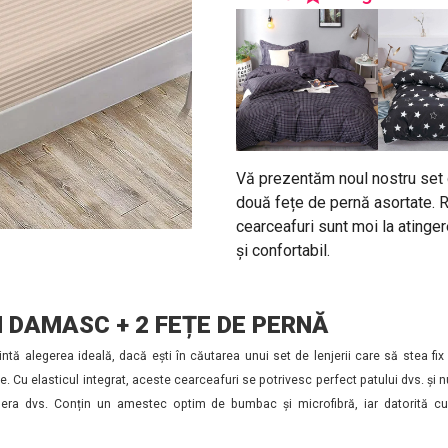
Vă prezentăm noul nostru set d
două fețe de pernă asortate. Re
cearceafuri sunt moi la atingere
și confortabil.
N DAMASC + 2 FEȚE DE PERNĂ
intă alegerea ideală, dacă ești în căutarea unui set de lenjerii care să stea fi
 Cu elasticul integrat, aceste cearceafuri se potrivesc perfect patului dvs. și n
ra dvs. Conțin un amestec optim de bumbac și microfibră, iar datorită cul