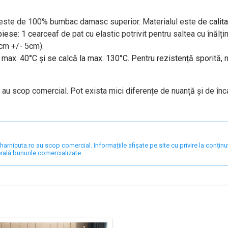
i este de 100% bumbac damasc superior. Materialul este
de calita
piese: 1 c
earceaf de pat cu elastic potrivit pentru saltea cu în
 cm +/- 5cm).
a max. 40°C și se calcă la max. 130°C. Pentru rezistență sporită,
i au scop comercial. Pot exista mici diferențe de nuanță și de înc
nicuta.ro au scop comercial. Informațiile afișate pe site cu privire la conținut,
rală bunurile comercializate.