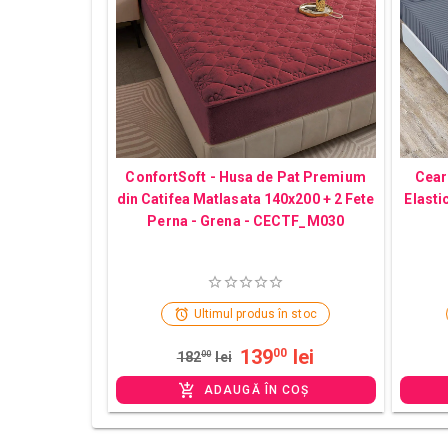
ConfortSoft - Husa de Pat Premium
Cear
din Catifea Matlasata 140x200 + 2 Fete
Elasti
Perna - Grena - CECTF_M030
Ultimul produs în stoc
139
lei
00
182
00
lei
ADAUGĂ ÎN COȘ