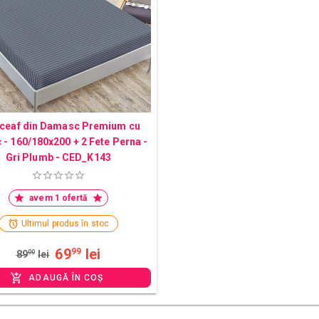
ceaf din Damasc Premium cu
c - 160/180x200 + 2 Fete Perna -
Gri Plumb - CED_K143
avem 1 ofertă
Ultimul produs în stoc
69
lei
99
89
00
lei
ADAUGĂ ÎN COȘ