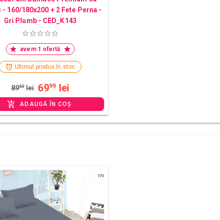
c - 160/180x200 + 2 Fete Perna -
Gri Plumb - CED_K143
avem 1 ofertă
Ultimul produs în stoc
69
lei
99
89
00
lei
ADAUGĂ ÎN COȘ