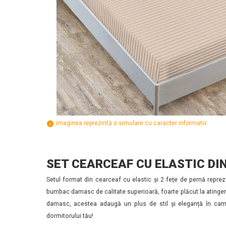
imaginea reprezintă o simulare cu caracter informativ.
SET CEARCEAF CU ELASTIC DI
Setul format din cearceaf cu elastic și 2 fețe de pernă reprez
bumbac damasc de calitate superioară, foarte plăcut la atingere.
damasc, acestea adaugă un plus de stil și eleganță în came
dormitorului tău!