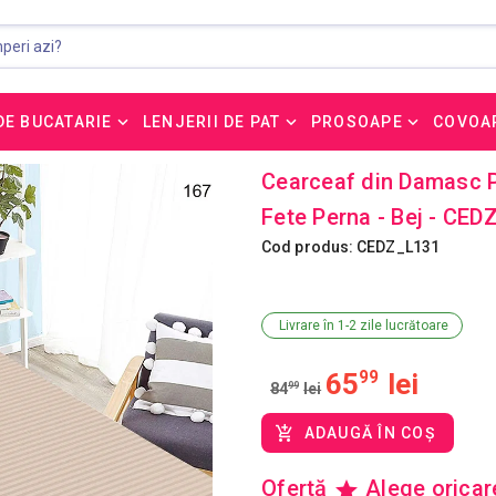
DE BUCATARIE
LENJERII DE PAT
PROSOAPE
COVOA
Cearceaf din Damasc P
Fete Perna - Bej - CE
Cod produs: CEDZ_L131
Livrare în 1-2 zile lucrătoare
65
99
lei
84
99
lei
ADAUGĂ ÎN COȘ
Ofertă
Alege orica