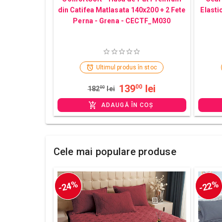
din Catifea Matlasata 140x200 + 2 Fete
Elasti
Perna - Grena - CECTF_M030
Ultimul produs în stoc
139
lei
00
182
00
lei
ADAUGĂ ÎN COȘ
Cele mai populare produse
-24%
-22%