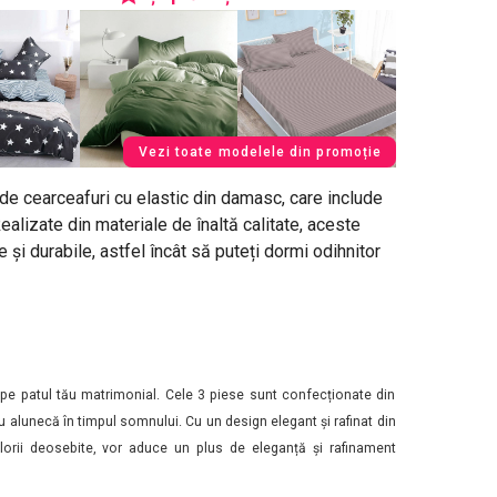
Vezi toate modelele din promoție
e cearceafuri cu elastic din damasc, care include
alizate din materiale de înaltă calitate, aceste
 și durabile, astfel încât să puteți dormi odihnitor
x pe patul tău matrimonial. Cele 3 piese sunt confecționate din
u alunecă în timpul somnului. Cu un design elegant și rafinat din
orii deosebite, vor aduce un plus de eleganță și rafinament