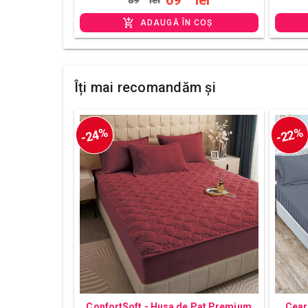
69
lei
89
lei
ADAUGĂ ÎN COȘ
Îți mai recomandăm și
-24%
-22%
ConfortSoft - Husa de Pat Premium
Cear