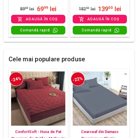
69
lei
139
lei
99
00
89
00
lei
182
00
lei
ADAUGĂ ÎN COȘ
ADAUGĂ ÎN COȘ
Comandă rapid
Comandă rapid
Cele mai populare produse
-24%
-22%
ConfortSoft - Husa de Pat
Cearceaf din Damasc