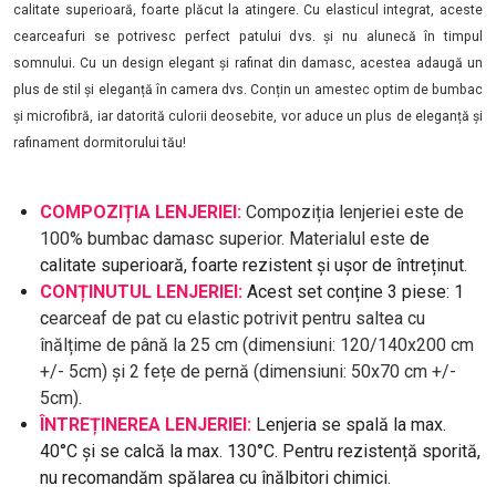
calitate superioară, foarte plăcut la atingere. Cu elasticul integrat, aceste
cearceafuri se potrivesc perfect patului dvs. și nu alunecă în timpul
somnului. Cu un design elegant și rafinat din damasc, acestea adaugă un
plus de stil și eleganță în camera dvs. Conțin un amestec optim de bumbac
și microfibră, iar datorită culorii deosebite, vor aduce un plus de eleganță și
rafinament dormitorului tău!
COMPOZIȚIA LENJERIEI:
Compoziția lenjeriei este de
100% bumbac damasc superior. Materialul este
de
calitate superioară, foarte rezistent și ușor de întreținut.
CONȚINUTUL LENJERIEI:
Acest set conține 3 piese: 1
c
earceaf de pat cu elastic potrivit pentru saltea cu
înălțime de până la 25 cm (dimensiuni: 120/140x200 cm
+/- 5cm) și 2 fețe de pernă (dimensiuni: 50x70 cm +/-
5cm).
ÎNTREȚINEREA LENJERIEI:
Lenjeria se spală la max.
40°C și se calcă la max. 130°C. Pentru rezistență sporită,
nu recomandăm spălarea cu înălbitori chimici.