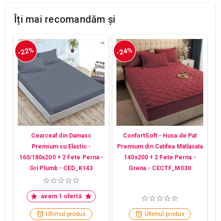
Îți mai recomandăm și
-22%
-24%
Cearceaf din Damasc
ConfortSoft - Husa de Pat
Premium cu Elastic -
Premium din Catifea Matlasata
160/180x200 + 2 Fete Perna -
140x200 + 2 Fete Perna -
Gri Plumb - CED_K143
Grena - CECTF_M030
avem 1 ofertă
Ultimul produs
Ultimul produs