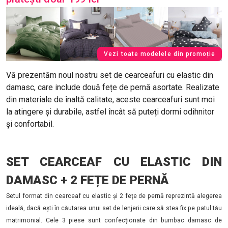
Vezi toate modelele din promoție
Vă prezentăm noul nostru set de cearceafuri cu elastic din
damasc, care include două fețe de pernă asortate. Realizate
din materiale de înaltă calitate, aceste cearceafuri sunt moi
la atingere și durabile, astfel încât să puteți dormi odihnitor
și confortabil.
SET CEARCEAF CU ELASTIC DIN
DAMASC + 2 FEȚE DE PERNĂ
Setul format din cearceaf cu elastic și 2 fețe de pernă reprezintă alegerea
ideală, dacă ești în căutarea unui set de lenjerii care să stea fix pe patul tău
matrimonial. Cele 3 piese sunt confecționate din bumbac damasc de