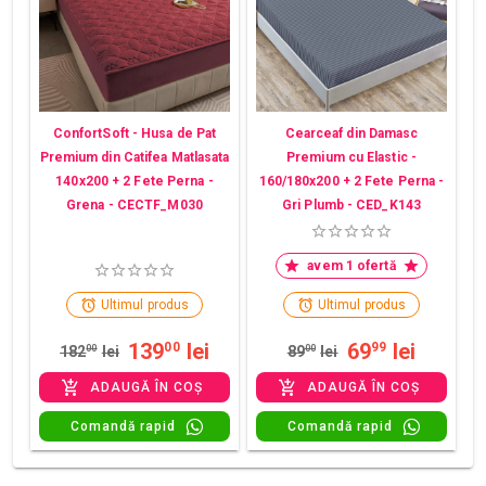
ConfortSoft - Husa de Pat
Cearceaf din Damasc
Premium din Catifea Matlasata
Premium cu Elastic -
140x200 + 2 Fete Perna -
160/180x200 + 2 Fete Perna -
Grena - CECTF_M030
Gri Plumb - CED_K143
avem 1 ofertă
Ultimul produs
Ultimul produs
139
lei
69
lei
00
99
182
00
lei
89
00
lei
ADAUGĂ ÎN COȘ
ADAUGĂ ÎN COȘ
Comandă rapid
Comandă rapid