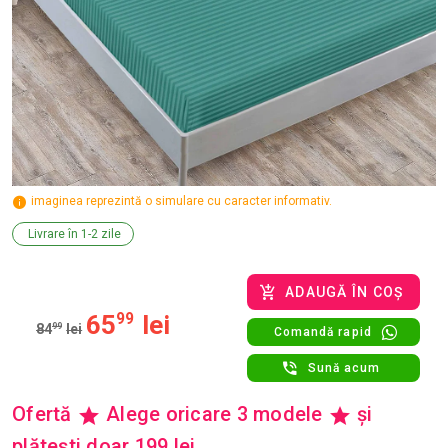
imaginea reprezintă o simulare cu caracter informativ.
Livrare în 1-2 zile
ADAUGĂ ÎN COȘ
65
99
lei
84
99
lei
Comandă rapid
Sună acum
Ofertă
Alege oricare 3 modele
și
plătești doar 199 lei