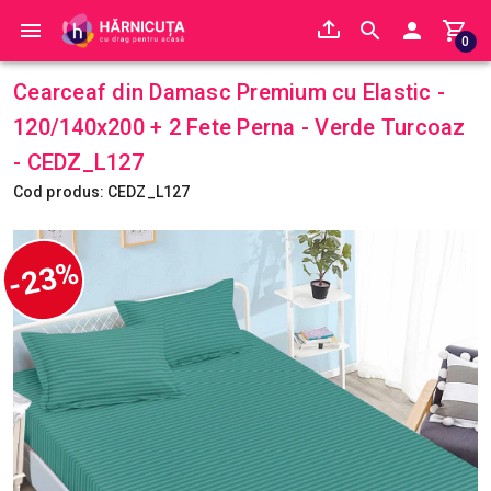
0
Cearceaf din Damasc Premium cu Elastic -
120/140x200 + 2 Fete Perna - Verde Turcoaz
- CEDZ_L127
Cod produs: CEDZ_L127
-23%