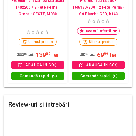
Premium din Catifea Matlasata
Premium cu Elastic -
140x200 + 2 Fete Perna -
160/180x200 + 2 Fete Perna -
Grena - CECTF_M030
Gri Plumb - CED_K143
avem 1 ofertă
Ultimul produs
Ultimul produs
139
lei
69
lei
00
99
182
00
lei
89
00
lei
ADAUGĂ ÎN COȘ
ADAUGĂ ÎN COȘ
Comandă rapid
Comandă rapid
Review-uri și întrebări