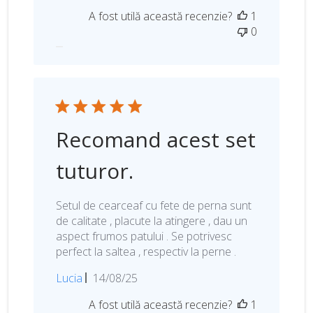
a
A fost utilă această recenzie?
1
t
0
a
p
u
b
l
i
c
Recomand acest set
ă
r
tuturor.
i
i
Setul de cearceaf cu fete de perna sunt
de calitate , placute la atingere , dau un
aspect frumos patului . Se potrivesc
perfect la saltea , respectiv la perne .
D
Lucia
14/08/25
a
A fost utilă această recenzie?
1
t