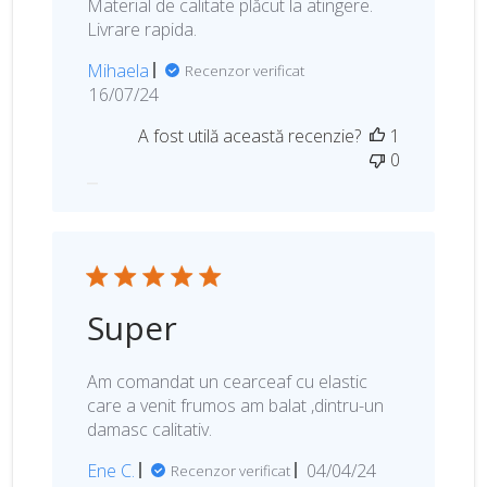
Material de calitate plăcut la atingere.
Livrare rapida.
Mihaela
Recenzor verificat
D
16/07/24
a
A fost utilă această recenzie?
1
t
0
a
p
u
b
l
i
c
Super
ă
r
i
Am comandat un cearceaf cu elastic
i
care a venit frumos am balat ,dintru-un
damasc calitativ.
D
Ene C.
04/04/24
Recenzor verificat