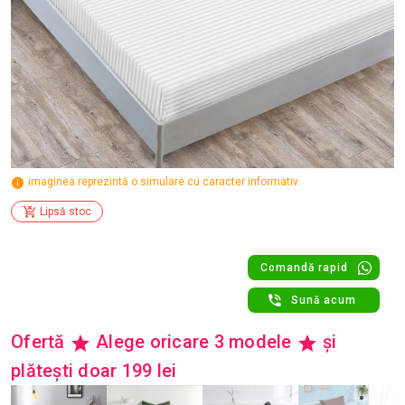
imaginea reprezintă o simulare cu caracter informativ.
Lipsă stoc
Comandă rapid
Sună acum
Ofertă
Alege oricare 3 modele
și
plătești doar 199 lei