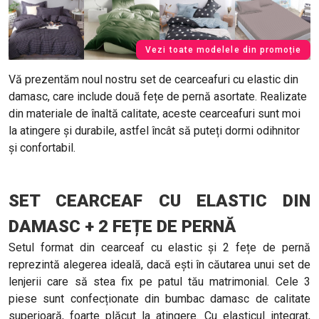
Vezi toate modelele din promoție
Vă prezentăm noul nostru set de cearceafuri cu elastic din
damasc, care include două fețe de pernă asortate. Realizate
din materiale de înaltă calitate, aceste cearceafuri sunt moi
la atingere și durabile, astfel încât să puteți dormi odihnitor
și confortabil.
SET CEARCEAF CU ELASTIC DIN
DAMASC + 2 FEȚE DE PERNĂ
Setul format din cearceaf cu elastic și 2 fețe de pernă
reprezintă alegerea ideală, dacă ești în căutarea unui set de
lenjerii care să stea fix pe patul tău matrimonial. Cele 3
piese sunt confecționate din bumbac damasc de calitate
superioară, foarte plăcut la atingere. Cu elasticul integrat,