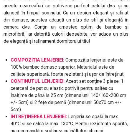
aceste cearceafuri se potrivesc perfect patului dvs. și nu
alunecă în timpul somnului. Cu un design elegant și rafinat
din damasc, acestea adaugă un plus de stil și eleganță în
camera dvs. Conțin un amestec optim de bumbac și
microfibră, iar datorită culorii deosebite, vor aduce un plus
de eleganță și rafinament dormitorului tău!
COMPOZIȚIA LENJERIEI:
Compoziția lenjeriei este de
100% bumbac damasc superior. Materialul este
de
calitate superioară, foarte rezistent și ușor de întreținut.
CONȚINUTUL LENJERIEI:
Acest set conține 3 piese: 1
c
earceaf de pat cu elastic potrivit pentru saltea cu
înălțime de până la 25 cm (dimensiuni: 140/160x200 cm
+/- 5cm) și 2 fețe de pernă (dimensiuni: 50x70 cm +/-
5cm).
ÎNTREȚINEREA LENJERIEI:
Lenjeria se spală la max.
40°C și se calcă la max. 130°C. Pentru rezistență sporită,
nu recomandăm spălarea cu înălbitori chimici.