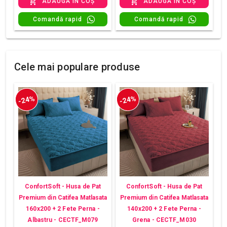
ADAUGĂ ÎN COȘ
ADAUGĂ ÎN COȘ
Comandă rapid
Comandă rapid
Cele mai populare produse
-24%
-24%
ConfortSoft - Husa de Pat
ConfortSoft - Husa de Pat
Premium din Catifea Matlasata
Premium din Catifea Matlasata
160x200 + 2 Fete Perna -
140x200 + 2 Fete Perna -
Albastru - CECTF_M079
Grena - CECTF_M030