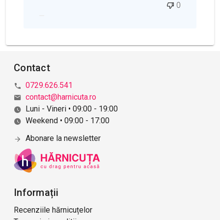
0
a
p
u
b
l
i
Contact
c
ă
0729.626.541
r
contact@harnicuta.ro
i
Luni - Vineri • 09:00 - 19:00
i
Weekend • 09:00 - 17:00
Abonare la newsletter
Informații
Recenziile hărnicuțelor