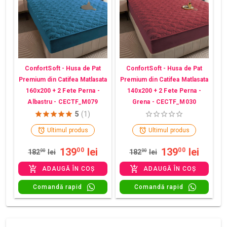
ConfortSoft - Husa de Pat
ConfortSoft - Husa de Pat
Premium din Catifea Matlasata
Premium din Catifea Matlasata
160x200 + 2 Fete Perna -
140x200 + 2 Fete Perna -
Albastru - CECTF_M079
Grena - CECTF_M030
5
(1)
Ultimul produs
Ultimul produs
139
lei
139
lei
00
00
182
00
lei
182
00
lei
ADAUGĂ ÎN COȘ
ADAUGĂ ÎN COȘ
Comandă rapid
Comandă rapid