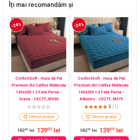
Îți mai recomandăm și
-24%
-24%
ConfortSoft - Husa de Pat
ConfortSoft - Husa de Pat
Premium din Catifea Matlasata
Premium din Catifea Matlasata
140x200 + 2 Fete Perna -
160x200 + 2 Fete Perna -
Grena - CECTF_M030
Albastru - CECTF_M079
5
(1)
Ultimul produs
Ultimul produs
139
lei
139
lei
00
00
182
00
lei
182
00
lei