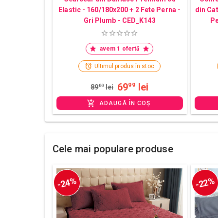
Elastic - 160/180x200 + 2 Fete Perna -
din Ca
Gri Plumb - CED_K143
Pe
avem 1 ofertă
Ultimul produs în stoc
69
lei
99
89
00
lei
ADAUGĂ ÎN COȘ
Cele mai populare produse
-24%
-22%