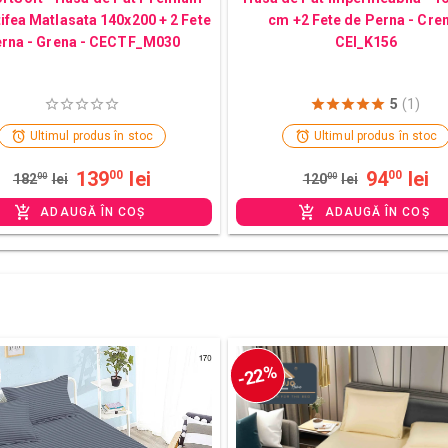
tifea Matlasata 140x200 + 2 Fete
cm +2 Fete de Perna - Cre
rna - Grena - CECTF_M030
CEI_K156
5
(1)
Ultimul produs în stoc
Ultimul produs în stoc
139
lei
94
lei
00
00
182
00
lei
120
00
lei
ADAUGĂ ÎN COȘ
ADAUGĂ ÎN COȘ
-22%