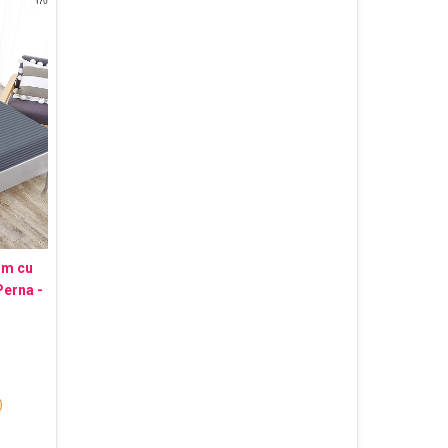
um cu
Perna -