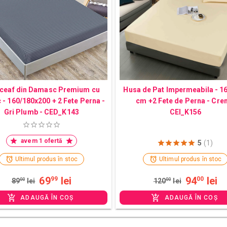
ceaf din Damasc Premium cu
Husa de Pat Impermeabila - 1
c - 160/180x200 + 2 Fete Perna -
cm +2 Fete de Perna - Cre
Gri Plumb - CED_K143
CEI_K156
avem 1 ofertă
5
(1)
Ultimul produs în stoc
Ultimul produs în stoc
69
lei
94
lei
99
00
89
00
lei
120
00
lei
ADAUGĂ ÎN COȘ
ADAUGĂ ÎN COȘ