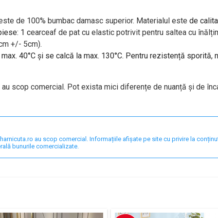
i este de 100% bumbac damasc superior. Materialul este
de calita
piese: 1 c
earceaf de pat cu elastic potrivit pentru saltea cu în
 cm +/- 5cm).
a max. 40°C și se calcă la max. 130°C. Pentru rezistență sporită,
i au scop comercial. Pot exista mici diferențe de nuanță și de înc
nicuta.ro au scop comercial. Informațiile afișate pe site cu privire la conținut,
rală bunurile comercializate.