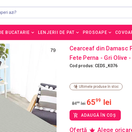
DE BUCATARIE
LENJERII DE PAT
PROSOAPE
COVOA
Cearceaf din Damasc P
Fete Perna - Gri Olive
Cod produs: CEDS_K076
Ultimele produse în stoc
65
99
lei
84
99
lei
ADAUGĂ ÎN COȘ
Ofertă
Alege orica