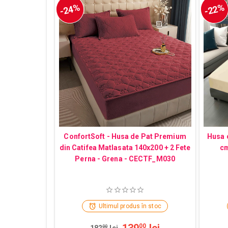
-24%
-22%
ConfortSoft - Husa de Pat Premium
Husa 
din Catifea Matlasata 140x200 + 2 Fete
cm
Perna - Grena - CECTF_M030
Ultimul produs în stoc
00
00