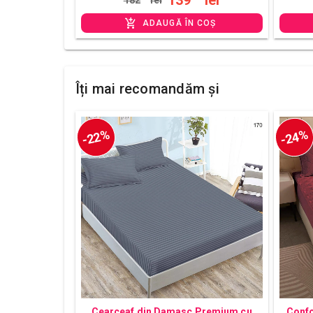
139
lei
182
lei
ADAUGĂ ÎN COȘ
Îți mai recomandăm și
-22%
-24%
Cearceaf din Damasc Premium cu
Confo