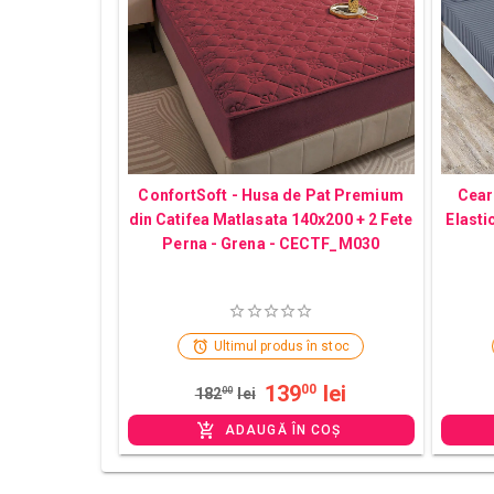
ConfortSoft - Husa de Pat Premium
Cear
din Catifea Matlasata 140x200 + 2 Fete
Elasti
Perna - Grena - CECTF_M030
Ultimul produs în stoc
139
lei
00
182
00
lei
ADAUGĂ ÎN COȘ