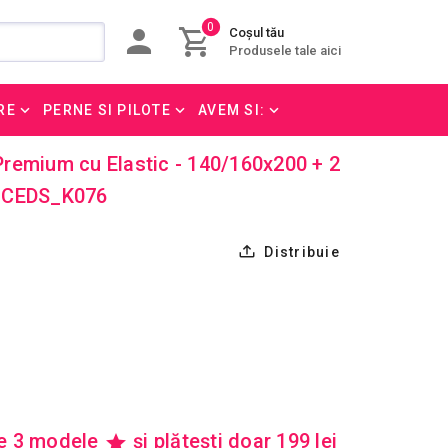
0
Coșul tău
Produsele tale aici
RE
PERNE SI PILOTE
AVEM SI:
remium cu Elastic - 140/160x200 + 2
 - CEDS_K076
Distribuie
re 3 modele
și plătești doar 199 lei