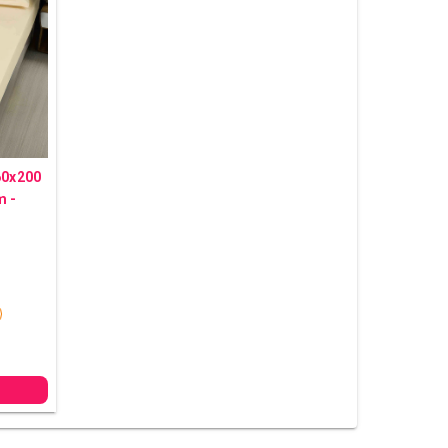
60x200
m -