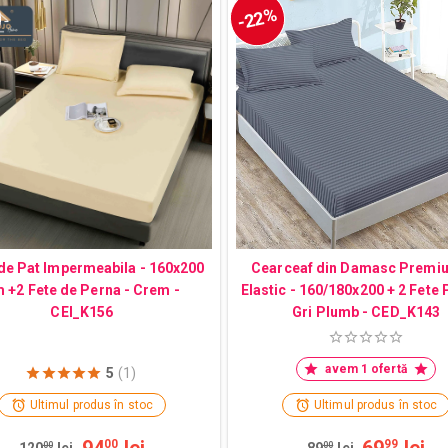
-22%
de Pat Impermeabila - 160x200
Cearceaf din Damasc Premi
 +2 Fete de Perna - Crem -
Elastic - 160/180x200 + 2 Fete 
CEI_K156
Gri Plumb - CED_K143
avem 1 ofertă
5
(1)
Ultimul produs în stoc
Ultimul produs în stoc
00
99
00
00