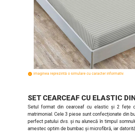
imaginea reprezintă o simulare cu caracter informativ.
SET CEARCEAF CU ELASTIC DI
Setul format din cearceaf cu elastic și 2 fețe 
matrimonial. Cele 3 piese sunt confecționate din bu
perfect patului dvs. și nu alunecă în timpul somnu
amestec optim de bumbac și microfibră, iar datorită