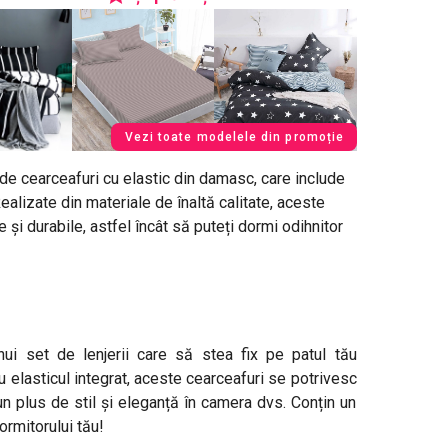
Vezi toate modelele din promoție
e cearceafuri cu elastic din damasc, care include
alizate din materiale de înaltă calitate, aceste
 și durabile, astfel încât să puteți dormi odihnitor
ui set de lenjerii care să stea fix pe patul tău
 elasticul integrat, aceste cearceafuri se potrivesc
n plus de stil și eleganță în camera dvs. Conțin un
ormitorului tău!