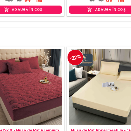
94
lei
69
lei
120
lei
89
lei
ADAUGĂ ÎN COȘ
ADAUGĂ ÎN COȘ
-22%
rtSoft - Husa de Pat Premium
Husa de Pat Impermeabila - 1