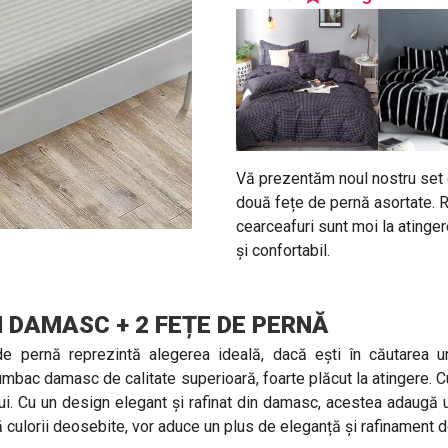
Vă prezentăm noul nostru set d
două fețe de pernă asortate. Re
cearceafuri sunt moi la atingere
și confortabil.
N DAMASC + 2 FEȚE DE PERNĂ
de pernă reprezintă alegerea ideală, dacă ești în căutarea un
mbac damasc de calitate superioară, foarte plăcut la atingere. Cu
lui. Cu un design elegant și rafinat din damasc, acestea adaugă u
 culorii deosebite, vor aduce un plus de eleganță și rafinament d