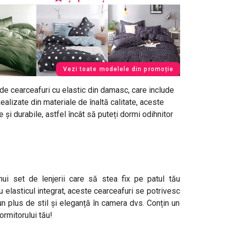
Vezi toate modelele din promoție
e cearceafuri cu elastic din damasc, care include
alizate din materiale de înaltă calitate, aceste
 și durabile, astfel încât să puteți dormi odihnitor
ui set de lenjerii care să stea fix pe patul tău
 elasticul integrat, aceste cearceafuri se potrivesc
n plus de stil și eleganță în camera dvs. Conțin un
ormitorului tău!