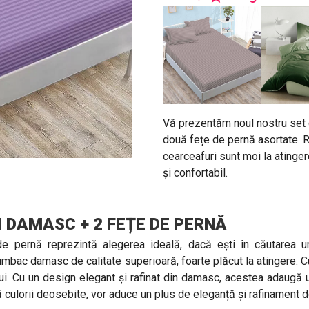
Vă prezentăm noul nostru set d
două fețe de pernă asortate. Re
cearceafuri sunt moi la atingere
și confortabil.
N DAMASC + 2 FEȚE DE PERNĂ
de pernă reprezintă alegerea ideală, dacă ești în căutarea un
mbac damasc de calitate superioară, foarte plăcut la atingere. Cu
lui. Cu un design elegant și rafinat din damasc, acestea adaugă u
 culorii deosebite, vor aduce un plus de eleganță și rafinament d