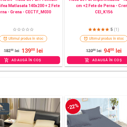
tifea Matlasata 140x200 + 2 Fete
cm +2 Fete de Perna - Cre
rna - Grena - CECTF_M030
CEI_K156
5
(1)
Ultimul produs în stoc
Ultimul produs în stoc
139
lei
94
lei
00
00
182
00
lei
120
00
lei
ADAUGĂ ÎN COȘ
ADAUGĂ ÎN COȘ
-22%