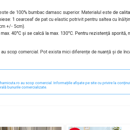
i este de 100% bumbac damasc superior. Materialul este
de calita
piese: 1 c
earceaf de pat cu elastic potrivit pentru saltea cu în
 cm +/- 5cm).
a max. 40°C și se calcă la max. 130°C. Pentru rezistență sporită,
i au scop comercial. Pot exista mici diferențe de nuanță și de înc
nicuta.ro au scop comercial. Informațiile afișate pe site cu privire la conținut,
rală bunurile comercializate.