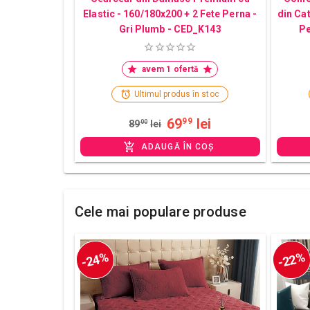
Elastic - 160/180x200 + 2 Fete Perna -
din Ca
Gri Plumb - CED_K143
Pe
avem 1 ofertă
Ultimul produs în stoc
69
lei
99
89
00
lei
ADAUGĂ ÎN COȘ
Cele mai populare produse
-24%
-22%