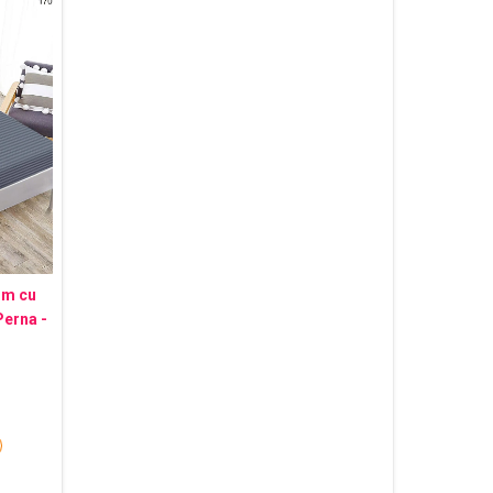
um cu
Perna -