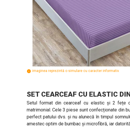
imaginea reprezintă o simulare cu caracter informativ.
SET CEARCEAF CU ELASTIC DI
Setul format din cearceaf cu elastic și 2 fețe 
matrimonial. Cele 3 piese sunt confecționate din bu
perfect patului dvs. și nu alunecă în timpul somnu
amestec optim de bumbac și microfibră, iar datorită