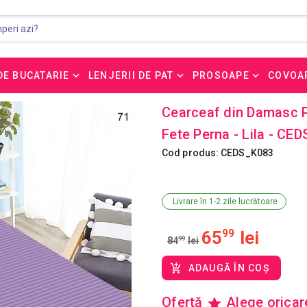
DE BUCATARIE
LENJERII DE PAT
PROSOAPE
COVOA
Cearceaf din Damasc P
Fete Perna - Lila - CE
Cod produs: CEDS_K083
Livrare în 1-2 zile lucrătoare
65
99
lei
84
99
lei
ADAUGĂ ÎN COȘ
Ofertă
Alege orica