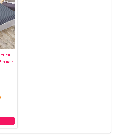
um cu
Perna -