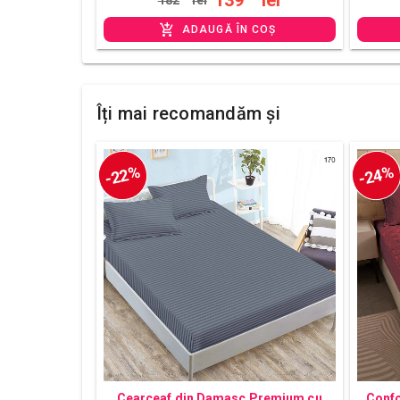
139
lei
182
lei
ADAUGĂ ÎN COȘ
Îți mai recomandăm și
-22%
-24%
Cearceaf din Damasc Premium cu
Confo