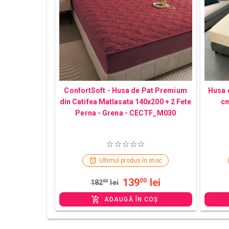
ConfortSoft - Husa de Pat Premium
Husa 
din Catifea Matlasata 140x200 + 2 Fete
cm
Perna - Grena - CECTF_M030
Ultimul produs în stoc
139
lei
00
182
00
lei
ADAUGĂ ÎN COȘ