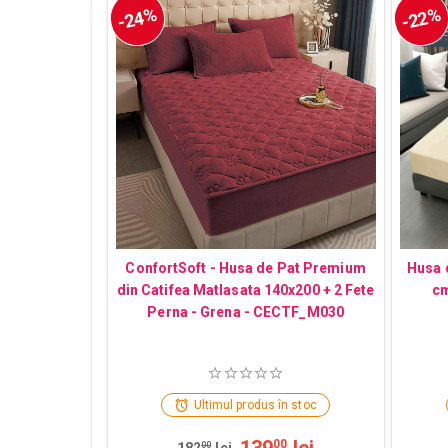
-24%
-22%
ConfortSoft - Husa de Pat Premium
Husa 
din Catifea Matlasata 140x200 + 2 Fete
cm
Perna - Grena - CECTF_M030
Ultimul produs în stoc
00
00