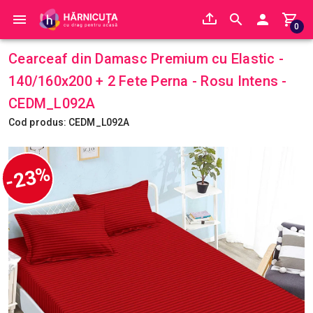
0
Cearceaf din Damasc Premium cu Elastic -
140/160x200 + 2 Fete Perna - Rosu Intens -
CEDM_L092A
Cod produs: CEDM_L092A
-23%