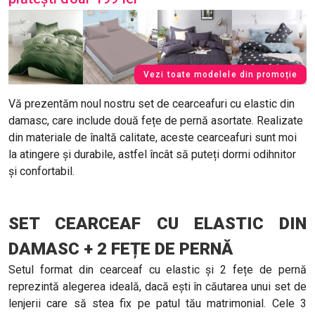
Vezi toate modelele din promoție
Vă prezentăm noul nostru set de cearceafuri cu elastic din
damasc, care include două fețe de pernă asortate. Realizate
din materiale de înaltă calitate, aceste cearceafuri sunt moi
la atingere și durabile, astfel încât să puteți dormi odihnitor
și confortabil.
SET CEARCEAF CU ELASTIC DIN
DAMASC + 2 FEȚE DE PERNĂ
Setul format din cearceaf cu elastic și 2 fețe de pernă
reprezintă alegerea ideală, dacă ești în căutarea unui set de
lenjerii care să stea fix pe patul tău matrimonial. Cele 3