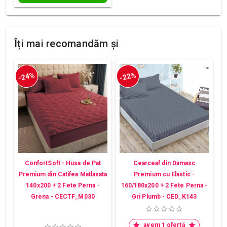
Îți mai recomandăm și
-24%
-22%
ConfortSoft - Husa de Pat
Cearceaf din Damasc
Premium din Catifea Matlasata
Premium cu Elastic -
140x200 + 2 Fete Perna -
160/180x200 + 2 Fete Perna -
Grena - CECTF_M030
Gri Plumb - CED_K143
avem 1 ofertă