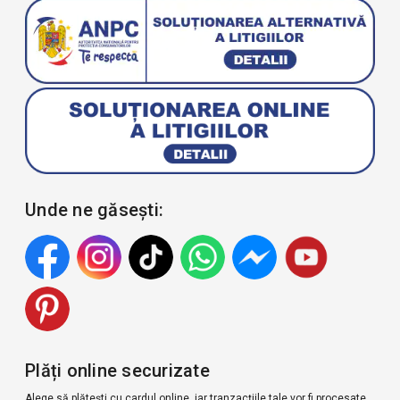
Unde ne găsești:
Plăți online securizate
Alege să plătești cu cardul online, iar tranzacțiile tale vor fi procesate