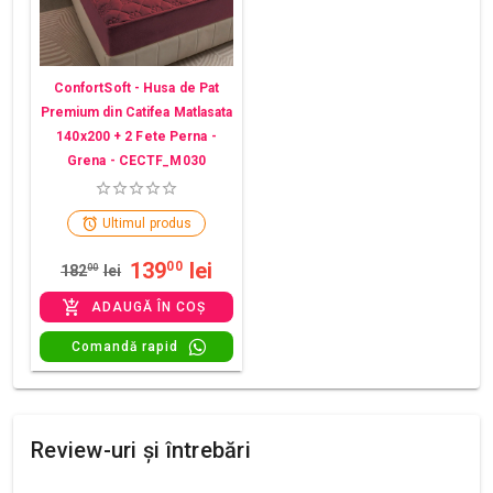
ConfortSoft - Husa de Pat
Premium din Catifea Matlasata
140x200 + 2 Fete Perna -
Grena - CECTF_M030
Ultimul produs
139
lei
00
182
00
lei
ADAUGĂ ÎN COȘ
Comandă rapid
Review-uri și întrebări