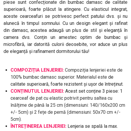
piese sunt confecționate din bumbac damasc de calitate
superioară, foarte plăcut la atingere. Cu elasticul integrat,
aceste cearceafuri se potrivesc perfect patului dvs. și nu
alunecă în timpul somnului. Cu un design elegant și rafinat
din damasc, acestea adaugă un plus de stil și eleganță în
camera dvs. Conțin un amestec optim de bumbac și
microfibră, iar datorită culorii deosebite, vor aduce un plus
de eleganță și rafinament dormitorului tău!
COMPOZIȚIA LENJERIEI:
Compoziția lenjeriei este de
100% bumbac damasc superior. Materialul este
de
calitate superioară, foarte rezistent și ușor de întreținut.
CONȚINUTUL LENJERIEI:
Acest set conține 3 piese: 1
c
earceaf de pat cu elastic potrivit pentru saltea cu
înălțime de până la 25 cm (dimensiuni: 140/160x200 cm
+/- 5cm) și 2 fețe de pernă (dimensiuni: 50x70 cm +/-
5cm).
ÎNTREȚINEREA LENJERIEI:
Lenjeria se spală la max.