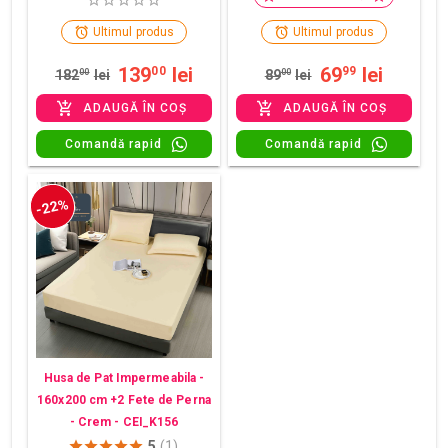
Ultimul produs
Ultimul produs
139
lei
69
lei
00
99
182
00
lei
89
00
lei
ADAUGĂ ÎN COȘ
ADAUGĂ ÎN COȘ
Comandă rapid
Comandă rapid
-22%
Husa de Pat Impermeabila -
160x200 cm +2 Fete de Perna
- Crem - CEI_K156
5
(1)