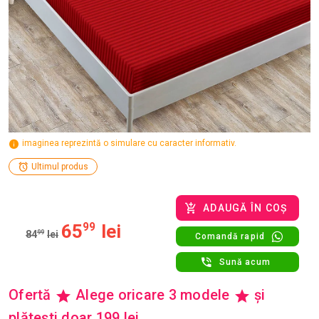
imaginea reprezintă o simulare cu caracter informativ.
Ultimul produs
ADAUGĂ ÎN COȘ
65
99
lei
84
99
lei
Comandă rapid
Sună acum
Ofertă
Alege oricare 3 modele
și
plătești doar 199 lei