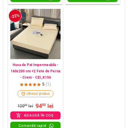
-22%
Husa de Pat Impermeabila -
160x200 cm +2 Fete de Perna
- Crem - CEI_K156
5
(1)
Ultimul produs
94
lei
00
120
00
lei
ADAUGĂ ÎN COȘ
Comandă rapid