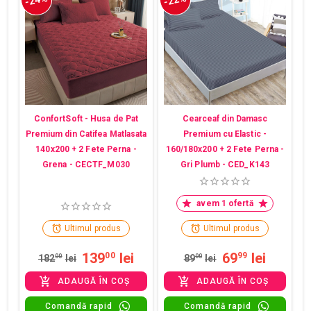
ConfortSoft - Husa de Pat
Cearceaf din Damasc
Premium din Catifea Matlasata
Premium cu Elastic -
140x200 + 2 Fete Perna -
160/180x200 + 2 Fete Perna -
Grena - CECTF_M030
Gri Plumb - CED_K143
avem 1 ofertă
Ultimul produs
Ultimul produs
139
lei
69
lei
00
99
182
00
lei
89
00
lei
ADAUGĂ ÎN COȘ
ADAUGĂ ÎN COȘ
Comandă rapid
Comandă rapid