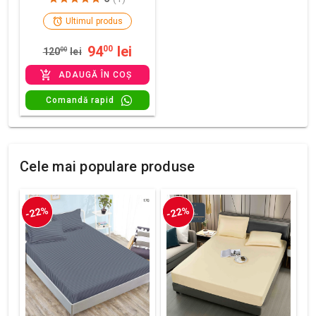
Ultimul produs
94
lei
00
120
00
lei
ADAUGĂ ÎN COȘ
Comandă rapid
Cele mai populare produse
-22%
-22%