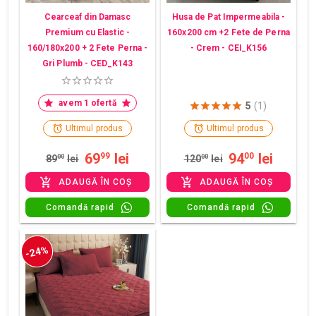
Cearceaf din Damasc
Husa de Pat Impermeabila -
Premium cu Elastic -
160x200 cm +2 Fete de Perna
160/180x200 + 2 Fete Perna -
- Crem - CEI_K156
Gri Plumb - CED_K143
avem 1 ofertă
5
(1)
Ultimul produs
Ultimul produs
69
lei
94
lei
99
00
89
00
lei
120
00
lei
ADAUGĂ ÎN COȘ
ADAUGĂ ÎN COȘ
Comandă rapid
Comandă rapid
-24%