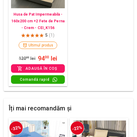
Husa de Pat Impermeabila -
160x200 cm +2 Fete de Perna
- Crem - CEI_K156
5
(1)
Ultimul produs
94
lei
00
120
00
lei
ADAUGĂ ÎN COȘ
Comandă rapid
Îți mai recomandăm și
-32%
-22%