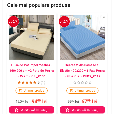
Cele mai populare produse
-22%
-32%
Husa de Pat Impermeabila -
Cearceaf din Damasc cu
160x200 cm +2 Fete de Perna
Elastic - 90x200 + 1 Fata Perna
- Crem - CEI_K156
- Blue Ciel - CEDX_K119
5
(1)
Ultimul produs
Ultimul produs
94
lei
67
lei
00
99
120
00
lei
99
00
lei
ADAUGĂ ÎN COȘ
ADAUGĂ ÎN COȘ