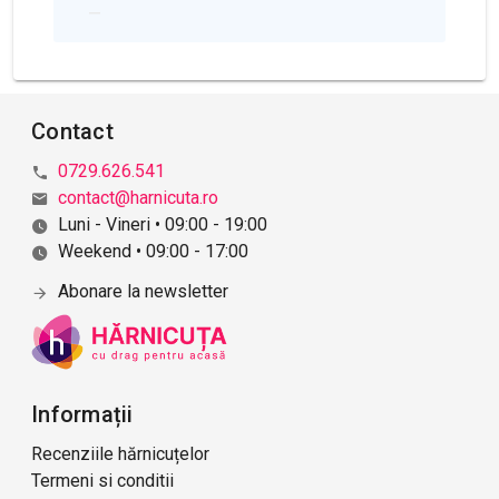
p
u
b
l
i
Contact
c
ă
0729.626.541
r
contact@harnicuta.ro
i
Luni - Vineri • 09:00 - 19:00
i
Weekend • 09:00 - 17:00
Abonare la newsletter
Informații
Recenziile hărnicuțelor
Termeni si conditii