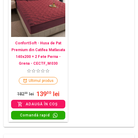
ConfortSoft - Husa de Pat
Premium din Catifea Matlasata
140x200 + 2 Fete Perna -
Grena - CECTF_M030
Ultimul produs
139
lei
00
182
00
lei
ADAUGĂ ÎN COȘ
Comandă rapid