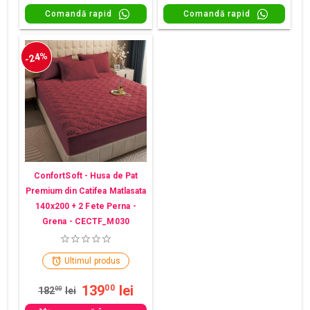
Comandă rapid
Comandă rapid
-24%
ConfortSoft - Husa de Pat
Premium din Catifea Matlasata
140x200 + 2 Fete Perna -
Grena - CECTF_M030
Ultimul produs
139
lei
00
182
00
lei