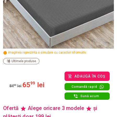
imaginea reprezintă o simulare cu caracter informativ.
Ultimele produse
ADAUGĂ ÎN COȘ
65
99
lei
84
99
lei
Comandă rapid
Sună acum
Ofertă
Alege oricare 3 modele
și
plătești doar 199 lei