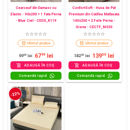
Cearceaf din Damasc cu
ConfortSoft - Husa de Pat
Elastic - 90x200 + 1 Fata Perna
Premium din Catifea Matlasata
- Blue Ciel - CEDX_K119
140x200 + 2 Fete Perna -
Grena - CECTF_M030
Ultimul produs
Ultimul produs
67
lei
139
lei
99
00
99
00
lei
182
00
lei
ADAUGĂ ÎN COȘ
ADAUGĂ ÎN COȘ
Comandă rapid
Comandă rapid
-22%