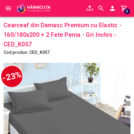
0
Cearceaf din Damasc Premium cu Elastic -
160/180x200 + 2 Fete Perna - Gri Inchis -
CED_K057
Cod produs: CED_K057
-23%