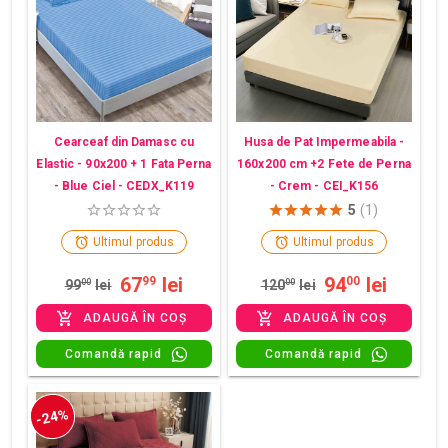
Cearceaf din Damasc cu
Husa de Pat Impermeabila -
Elastic - 90x200 + 1 Fata Perna
160x200 cm +2 Fete de Perna
- Blue Ciel - CEDX_K119
- Crem - CEI_K156
5
(1)
Ultimul produs
Ultimul produs
67
lei
94
lei
99
00
99
00
lei
120
00
lei
ADAUGĂ ÎN COȘ
ADAUGĂ ÎN COȘ
Comandă rapid
Comandă rapid
-24%