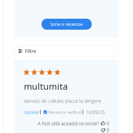
Scrie o recenzie
Filtre
multumita
damasc de calitate, placut la atingere
D
daniele
16/09/25
Recenzor verificat
a
A fost utilă această recenzie?
0
t
0
a