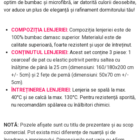
optim de bumbac și microfibră, iar datorită culorii deosebite,
vor aduce un plus de eleganță și rafinament dormitorului tău!
COMPOZIȚIA LENJERIEI:
Compoziția lenjeriei este de
100% bumbac damasc superior. Materialul este
de
calitate superioară, foarte rezistent și ușor de întreținut.
CONȚINUTUL LENJERIEI:
Acest set conține 3 piese: 1
c
earceaf de pat cu elastic potrivit pentru saltea cu
înălțime de până la 25 cm (dimensiuni: 160/180x200 cm
+/- 5cm) și 2 fețe de pernă (dimensiuni: 50x70 cm +/-
5cm).
ÎNTREȚINEREA LENJERIEI:
Lenjeria se spală la max.
40°C și se calcă la max. 130°C. Pentru rezistență sporită,
nu recomandăm spălarea cu înălbitori chimici.
NOTĂ:
Pozele afișate sunt cu titlu de prezentare și au scop
comercial. Pot exista mici diferențe de nuanță și de
încadrare a imprimeului. Dimensiunile pot varia cu ±5cm.