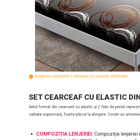
imaginea reprezintă o simulare cu caracter informativ.
SET CEARCEAF CU ELASTIC DIN
Setul format din cearceaf cu elastic și 2 fețe de pernă reprezin
calitate superioară, foarte plăcut la atingere. Conțin un ameste
COMPOZIȚIA LENJERIEI:
Compoziția lenjeriei