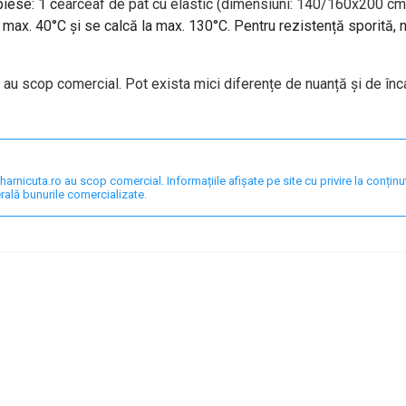
piese: 1 c
earceaf de pat cu elastic (dimensiuni: 140/160x200 cm)
a max. 40°C și se calcă la max. 130°C. Pentru rezistență sporită,
i au scop comercial. Pot exista mici diferențe de nuanță și de înc
nicuta.ro au scop comercial. Informațiile afișate pe site cu privire la conținut,
rală bunurile comercializate.