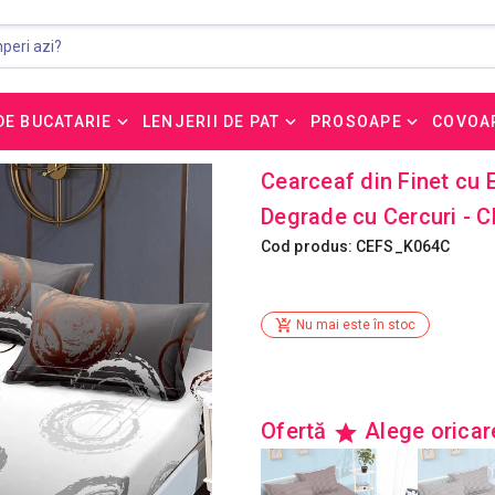
DE BUCATARIE
LENJERII DE PAT
PROSOAPE
COVOA
Cearceaf din Finet cu 
Degrade cu Cercuri -
Cod produs: CEFS_K064C
Nu mai este în stoc
Ofertă
Alege orica