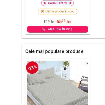
avem 1 ofertă
Ultimul produs în stoc
65
lei
99
84
99
lei
ADAUGĂ ÎN COȘ
Cele mai populare produse
-23%