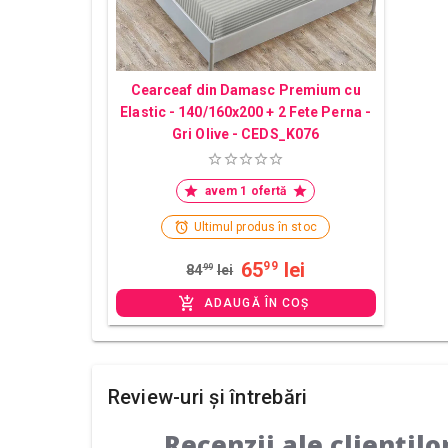
Cearceaf din Damasc Premium cu
Elastic - 140/160x200 + 2 Fete Perna -
Gri Olive - CEDS_K076
avem 1 ofertă
Ultimul produs în stoc
65
lei
99
84
99
lei
ADAUGĂ ÎN COȘ
Review-uri și întrebări
Recenzii ale cliențilo