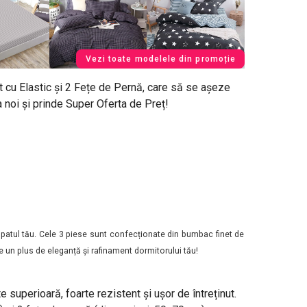
Vezi toate modelele din promoție
t cu Elastic și 2 Fețe de Pernă, care să se așeze
noi și prinde Super Oferta de Preț!
pe patul tău. Cele 3 piese sunt confecționate din bumbac finet de
e un plus de eleganță și rafinament dormitorului tău!
te superioară, foarte rezistent și ușor de întreținut.