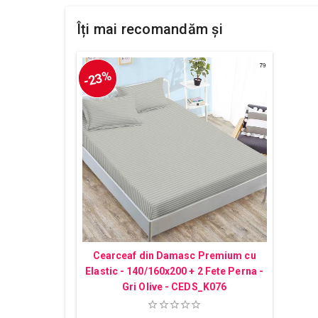
Îți mai recomandăm și
-23%
Cearceaf din Damasc Premium cu
Elastic - 140/160x200 + 2 Fete Perna -
Gri Olive - CEDS_K076