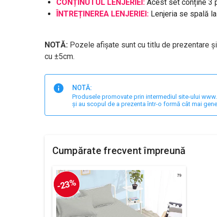
CONȚINUTUL LENJERIEI:
Acest set conține 3 
ÎNTREȚINEREA LENJERIEI:
Lenjeria se spală l
NOTĂ:
Pozele afișate sunt cu titlu de prezentare ș
cu ±5cm.
NOTĂ:
Produsele promovate prin intermediul site-ului www.har
și au scopul de a prezenta într-o formă cât mai gene
Cumpărate frecvent împreună
-23%