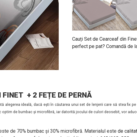
Cauți Set de Cearceaf din Fine
perfect pe pat? Comandă de la 
 FINET + 2 FEȚE DE PERNĂ
tă alegerea ideală, dacă ești în căutarea unui set de lenjerii care să stea fix 
c optim de bumbac și microfibră, iar datorită jocului de culori deosebit, vor aduc
 este de 70% bumbac și 30% microfibră. Materialul este
de calita