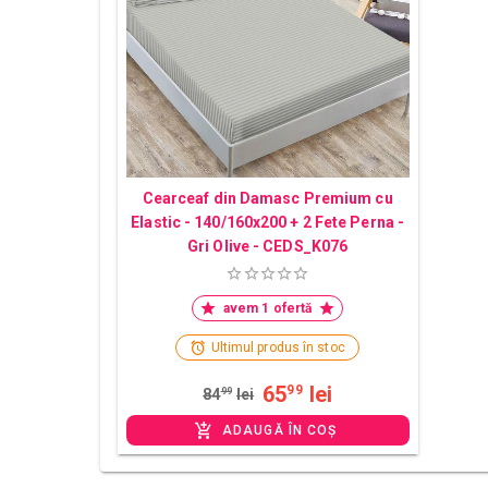
Cearceaf din Damasc Premium cu
Elastic - 140/160x200 + 2 Fete Perna -
Gri Olive - CEDS_K076
avem 1 ofertă
Ultimul produs în stoc
65
lei
99
84
99
lei
ADAUGĂ ÎN COȘ