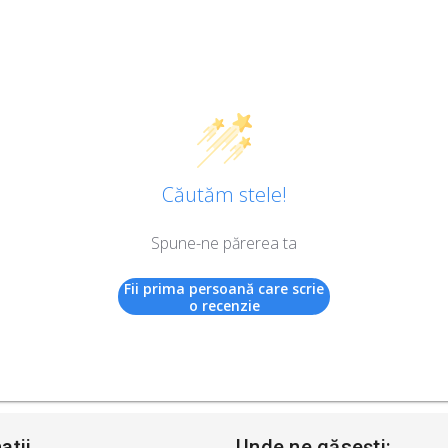
Căutăm stele!
Spune-ne părerea ta
Fii prima persoană care scrie
o recenzie
ații
Unde ne găsești: