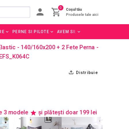
0
Coșul tău
Produsele tale aici
RE
PERNE SI PILOTE
AVEM SI:
Elastic - 140/160x200 + 2 Fete Perna -
 CEFS_K064C
Distribuie
re 3 modele
și plătești doar 199 lei