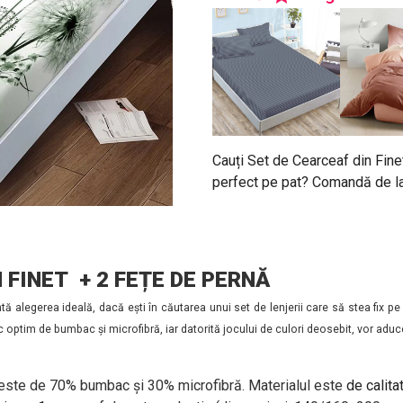
Cauți Set de Cearceaf din Fine
perfect pe pat? Comandă de la 
 FINET + 2 FEȚE DE PERNĂ
tă alegerea ideală, dacă ești în căutarea unui set de lenjerii care să stea fix 
c optim de bumbac și microfibră, iar datorită jocului de culori deosebit, vor aduc
 este de 70% bumbac și 30% microfibră. Materialul este
de calita