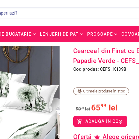
DE BUCATARIE
LENJERII DE PAT
PROSOAPE
COVOA
Cearceaf din Finet cu 
Papadie Verde - CEFS
Cod produs: CEFS_K139B
Ultimele produse în stoc
65
99
lei
90
00
lei
ADAUGĂ ÎN COȘ
Ofertă
Alege orica