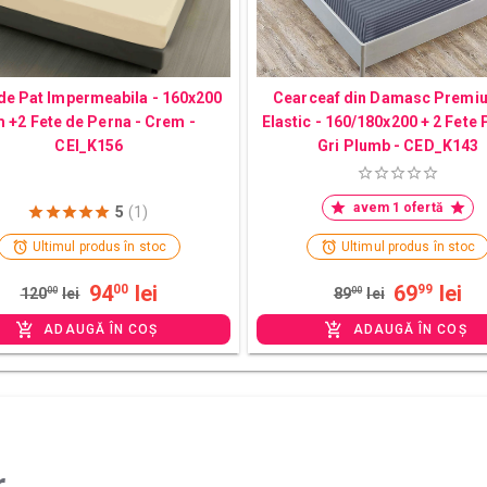
de Pat Impermeabila - 160x200
Cearceaf din Damasc Premi
 +2 Fete de Perna - Crem -
Elastic - 160/180x200 + 2 Fete 
CEI_K156
Gri Plumb - CED_K143
avem 1 ofertă
5
(1)
Ultimul produs în stoc
Ultimul produs în stoc
94
lei
69
lei
00
99
120
00
lei
89
00
lei
ADAUGĂ ÎN COȘ
ADAUGĂ ÎN COȘ
r