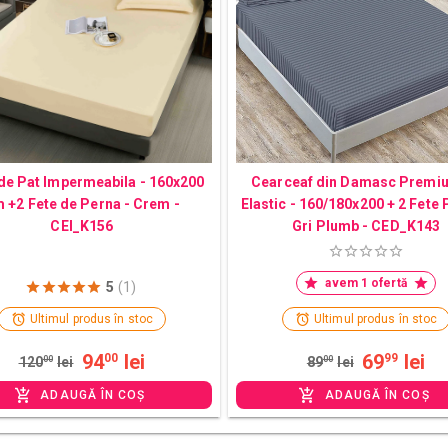
de Pat Impermeabila - 160x200
Cearceaf din Damasc Premi
 +2 Fete de Perna - Crem -
Elastic - 160/180x200 + 2 Fete 
CEI_K156
Gri Plumb - CED_K143
avem 1 ofertă
5
(1)
Ultimul produs în stoc
Ultimul produs în stoc
94
lei
69
lei
00
99
120
00
lei
89
00
lei
ADAUGĂ ÎN COȘ
ADAUGĂ ÎN COȘ