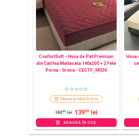
ConfortSoft - Husa de Pat Premium
Husa 
din Catifea Matlasata 140x200 + 2 Fete
cm
Perna - Grena - CECTF_M030
Ultimul produs în stoc
139
lei
00
182
00
lei
ADAUGĂ ÎN COȘ