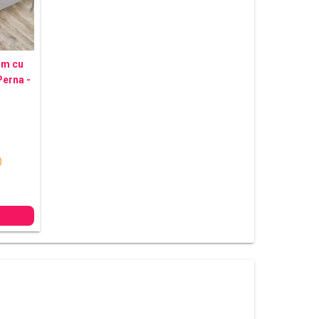
um cu
Perna -