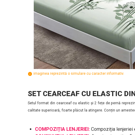
imaginea reprezintă o simulare cu caracter informativ.
SET CEARCEAF CU ELASTIC DIN
Setul format din cearceaf cu elastic și 2 fețe de pernă reprezin
calitate superioară, foarte plăcut la atingere. Conțin un ameste
COMPOZIȚIA LENJERIEI:
Compoziția lenjeriei