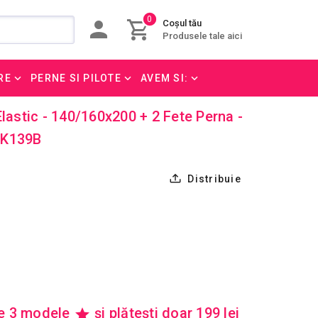
0
Coșul tău
Produsele tale aici
RE
PERNE SI PILOTE
AVEM SI:
Elastic - 140/160x200 + 2 Fete Perna -
_K139B
Distribuie
re 3 modele
și plătești doar 199 lei