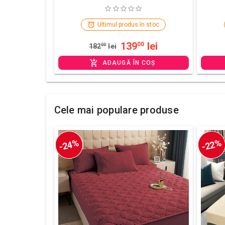
Ultimul produs în stoc
139
lei
00
182
00
lei
ADAUGĂ ÎN COȘ
Cele mai populare produse
-24%
-22%