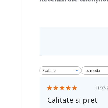
cu media
Evaluare
Toate evaluările
D
11/07/
a
Calitate si pret
t
a