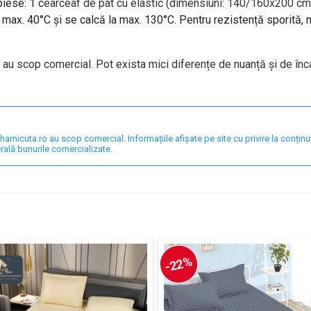
piese: 1 c
earceaf de pat cu elastic (dimensiuni: 140/160x200 cm)
a max. 40°C și se calcă la max. 130°C. Pentru rezistență sporită,
i au scop comercial. Pot exista mici diferențe de nuanță și de înc
nicuta.ro au scop comercial. Informațiile afișate pe site cu privire la conținut,
rală bunurile comercializate.
-22%