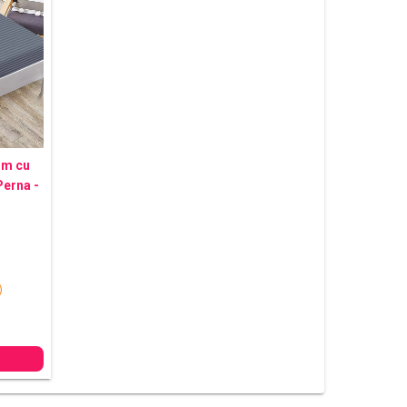
um cu
Perna -