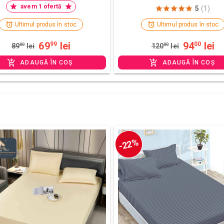
avem 1 ofertă
5
(1)
Ultimul produs în stoc
Ultimul produs în stoc
69
lei
94
lei
99
00
89
00
lei
120
00
lei
ADAUGĂ ÎN COȘ
ADAUGĂ ÎN COȘ
-22%