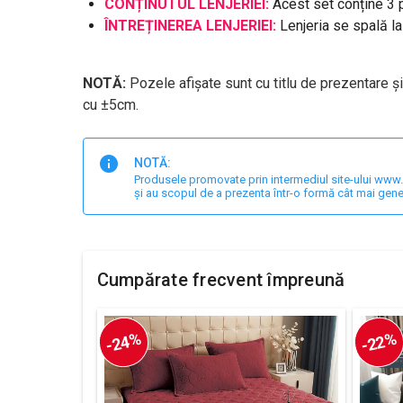
CONȚINUTUL LENJERIEI:
Acest set conține 3 
ÎNTREȚINEREA LENJERIEI:
Lenjeria se spală l
NOTĂ:
Pozele afișate sunt cu titlu de prezentare ș
cu ±5cm.
NOTĂ:
Produsele promovate prin intermediul site-ului www.har
și au scopul de a prezenta într-o formă cât mai gene
Cumpărate frecvent împreună
-24%
-22%