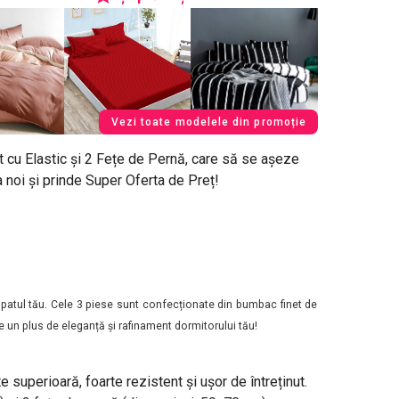
Vezi toate modelele din promoție
t cu Elastic și 2 Fețe de Pernă, care să se așeze
noi și prinde Super Oferta de Preț!
pe patul tău. Cele 3 piese sunt confecționate din bumbac finet de
e un plus de eleganță și rafinament dormitorului tău!
te superioară, foarte rezistent și ușor de întreținut.