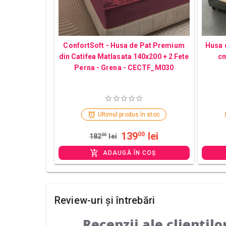
ConfortSoft - Husa de Pat Premium
Husa 
din Catifea Matlasata 140x200 + 2 Fete
cm
Perna - Grena - CECTF_M030
Ultimul produs în stoc
139
lei
00
182
00
lei
ADAUGĂ ÎN COȘ
Review-uri și întrebări
Recenzii ale cliențilo