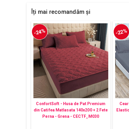
Îți mai recomandăm și
-24%
-22%
ConfortSoft - Husa de Pat Premium
Cear
din Catifea Matlasata 140x200 + 2 Fete
Elasti
Perna - Grena - CECTF_M030