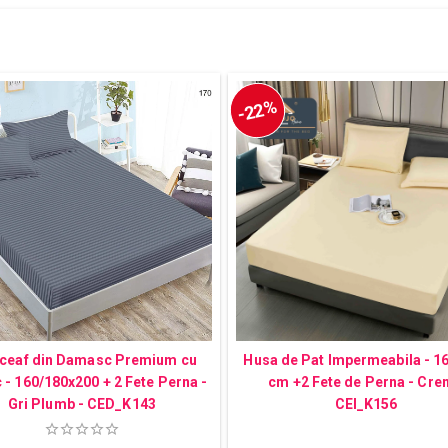
-22%
ceaf din Damasc Premium cu
Husa de Pat Impermeabila - 1
c - 160/180x200 + 2 Fete Perna -
cm +2 Fete de Perna - Cre
Gri Plumb - CED_K143
CEI_K156