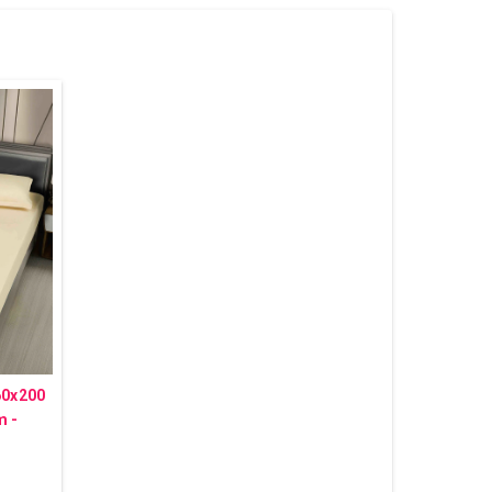
60x200
m -