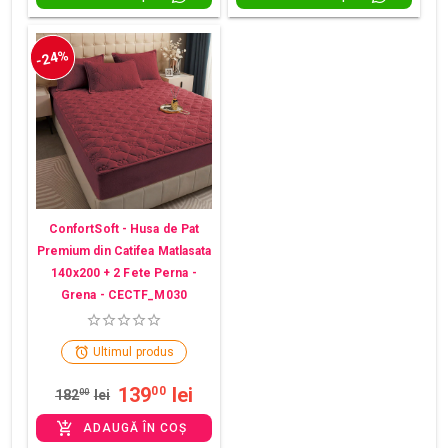
-24%
ConfortSoft - Husa de Pat
Premium din Catifea Matlasata
140x200 + 2 Fete Perna -
Grena - CECTF_M030
Ultimul produs
139
lei
00
182
00
lei
ADAUGĂ ÎN COȘ