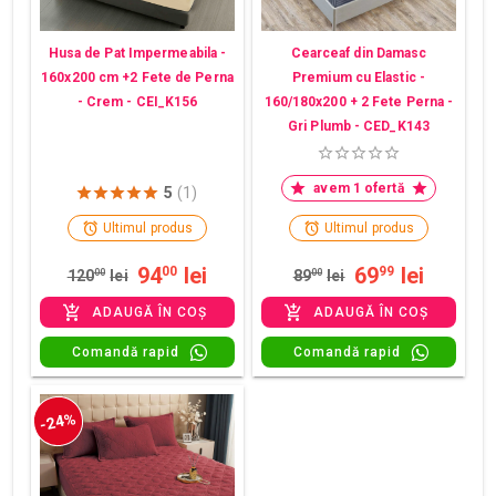
Husa de Pat Impermeabila -
Cearceaf din Damasc
160x200 cm +2 Fete de Perna
Premium cu Elastic -
- Crem - CEI_K156
160/180x200 + 2 Fete Perna -
Gri Plumb - CED_K143
avem 1 ofertă
5
(1)
Ultimul produs
Ultimul produs
94
lei
69
lei
00
99
120
00
lei
89
00
lei
ADAUGĂ ÎN COȘ
ADAUGĂ ÎN COȘ
Comandă rapid
Comandă rapid
-24%