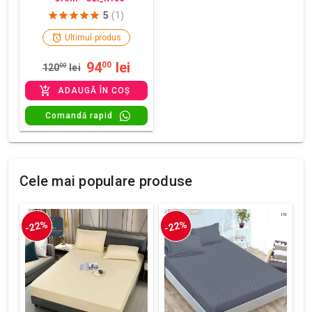
5
(1)
Ultimul produs
94
lei
00
120
00
lei
ADAUGĂ ÎN COȘ
Comandă rapid
Cele mai populare produse
-22%
-22%