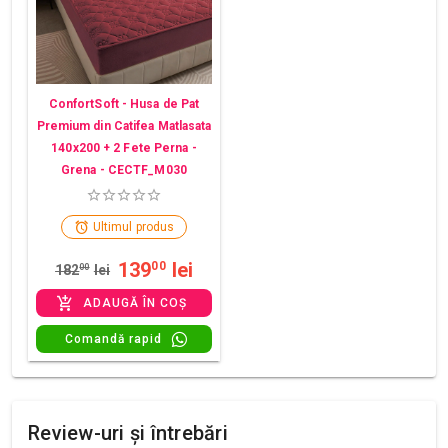
ConfortSoft - Husa de Pat
Premium din Catifea Matlasata
140x200 + 2 Fete Perna -
Grena - CECTF_M030
Ultimul produs
139
lei
00
182
00
lei
ADAUGĂ ÎN COȘ
Comandă rapid
Review-uri și întrebări