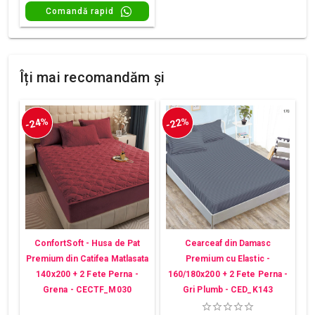
Comandă rapid
Îți mai recomandăm și
-24%
-22%
ConfortSoft - Husa de Pat
Cearceaf din Damasc
Premium din Catifea Matlasata
Premium cu Elastic -
140x200 + 2 Fete Perna -
160/180x200 + 2 Fete Perna -
Grena - CECTF_M030
Gri Plumb - CED_K143