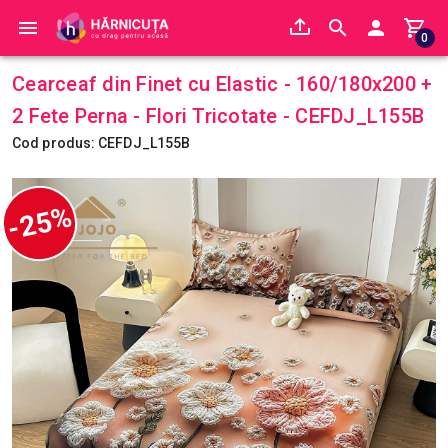
0
Cearceaf din Finet cu Elastic - 160/180x200 +
2 Fete Perna - Flori Tricotate - CEFDJ_L155B
Cod produs: CEFDJ_L155B
-25%