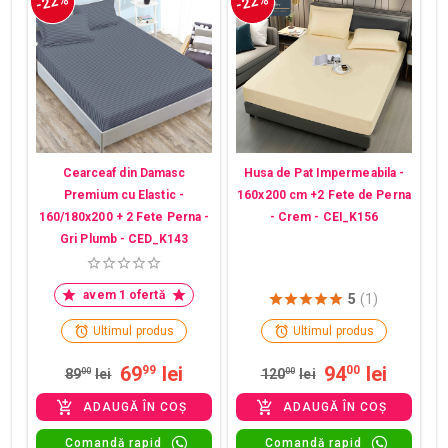
-22%
-22%
Cearceaf din Damasc
Husa de Pat Impermeabila -
Premium cu Elastic -
160x200 cm +2 Fete de Perna
160/180x200 + 2 Fete Perna -
- Crem - CEI_K156
Gri Plumb - CED_K143
avem 1 ofertă
5
(1)
Ultimul produs
Ultimul produs
69
lei
94
lei
99
00
89
00
lei
120
00
lei
ADAUGĂ ÎN COȘ
ADAUGĂ ÎN COȘ
Comandă rapid
Comandă rapid