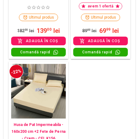
avem 1 ofertă
Ultimul produs
Ultimul produs
139
lei
69
lei
00
99
182
00
lei
89
00
lei
ADAUGĂ ÎN COȘ
ADAUGĂ ÎN COȘ
Comandă rapid
Comandă rapid
-22%
Husa de Pat Impermeabila -
160x200 cm +2 Fete de Perna
- Crem - CEI_K156