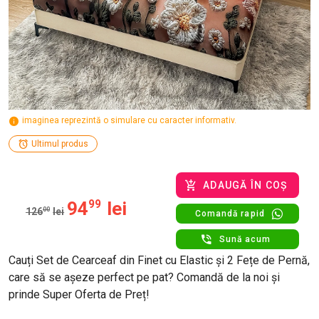
imaginea reprezintă o simulare cu caracter informativ.
Ultimul produs
ADAUGĂ ÎN COȘ
94
99
lei
126
00
lei
Comandă rapid
Sună acum
Cauți Set de Cearceaf din Finet cu Elastic și 2 Fețe de Pernă,
care să se așeze perfect pe pat? Comandă de la noi și
prinde Super Oferta de Preț!