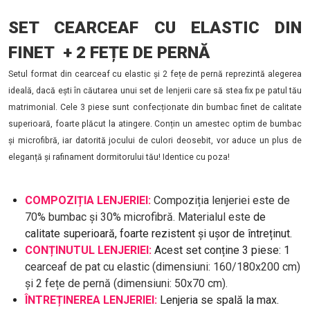
SET CEARCEAF CU ELASTIC DIN
FINET + 2 FEȚE DE PERNĂ
Setul format din cearceaf cu elastic și 2 fețe de pernă reprezintă alegerea
ideală, dacă ești în căutarea unui set de lenjerii care să stea fix pe patul tău
matrimonial. Cele 3 piese sunt confecționate din bumbac finet de calitate
superioară, foarte plăcut la atingere. Conțin un amestec optim de bumbac
și microfibră, iar datorită jocului de culori deosebit, vor aduce un plus de
eleganță și rafinament dormitorului tău! Identice cu poza!
COMPOZIȚIA LENJERIEI:
Compoziția lenjeriei este de
70% bumbac și 30% microfibră. Materialul este
de
calitate superioară, foarte rezistent și ușor de întreținut.
CONȚINUTUL LENJERIEI:
Acest set conține 3 piese: 1
c
earceaf de pat cu elastic (dimensiuni: 160/180x200 cm)
și 2 fețe de pernă (dimensiuni: 50x70 cm).
ÎNTREȚINEREA LENJERIEI:
Lenjeria se spală la max.