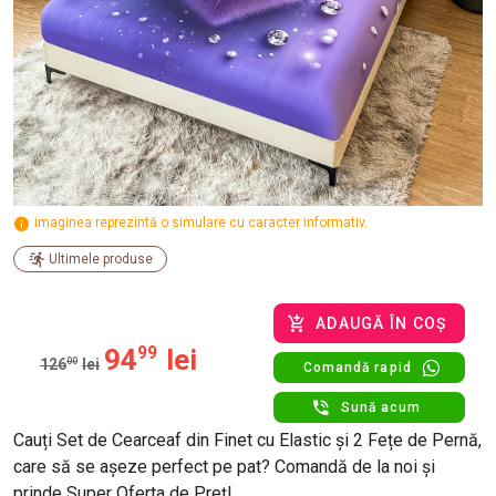
imaginea reprezintă o simulare cu caracter informativ.
Ultimele produse
ADAUGĂ ÎN COȘ
94
99
lei
126
00
lei
Comandă rapid
Sună acum
Cauți Set de Cearceaf din Finet cu Elastic și 2 Fețe de Pernă,
care să se așeze perfect pe pat? Comandă de la noi și
prinde Super Oferta de Preț!