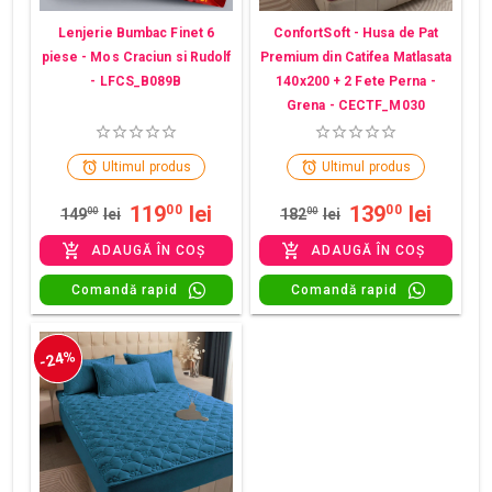
Lenjerie Bumbac Finet 6
ConfortSoft - Husa de Pat
piese - Mos Craciun si Rudolf
Premium din Catifea Matlasata
- LFCS_B089B
140x200 + 2 Fete Perna -
Grena - CECTF_M030
Ultimul produs
Ultimul produs
119
lei
139
lei
00
00
149
00
lei
182
00
lei
ADAUGĂ ÎN COȘ
ADAUGĂ ÎN COȘ
Comandă rapid
Comandă rapid
-24%