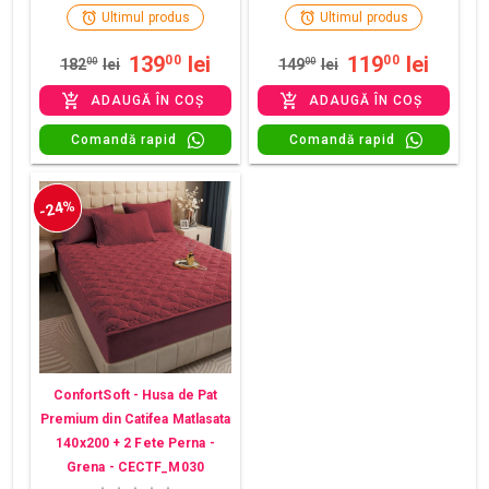
Ultimul produs
Ultimul produs
139
lei
119
lei
00
00
182
00
lei
149
00
lei
ADAUGĂ ÎN COȘ
ADAUGĂ ÎN COȘ
Comandă rapid
Comandă rapid
-24%
ConfortSoft - Husa de Pat
Premium din Catifea Matlasata
140x200 + 2 Fete Perna -
Grena - CECTF_M030