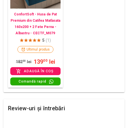
ConfortSoft - Husa de Pat
Premium din Catifea Matlasata
160x200 + 2 Fete Perna -
Albastru - CECTF_M079
5
(1)
Ultimul produs
139
lei
00
182
00
lei
ADAUGĂ ÎN COȘ
Comandă rapid
Review-uri și întrebări