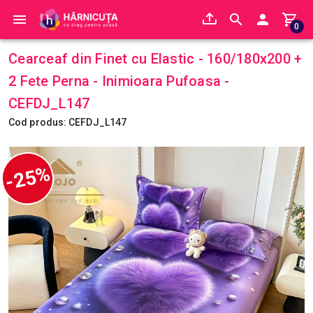
0
Cearceaf din Finet cu Elastic - 160/180x200 +
2 Fete Perna - Inimioara Pufoasa -
CEFDJ_L147
Cod produs: CEFDJ_L147
-25%