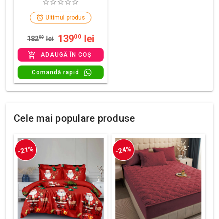
Ultimul produs
139
lei
00
182
00
lei
ADAUGĂ ÎN COȘ
Comandă rapid
Cele mai populare produse
-21%
-24%