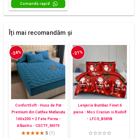
Comandă rapid
Îți mai recomandăm și
-24%
-21%
ConfortSoft - Husa de Pat
Lenjerie Bumbac Finet 6
Premium din Catifea Matlasata
piese - Mos Craciun si Rudolf
160x200 + 2 Fete Perna -
- LFCS_B089B
Albastru - CECTF_M079
5
(1)