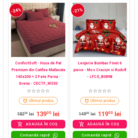
-24%
-21%
ConfortSoft - Husa de Pat
Lenjerie Bumbac Finet 6
Premium din Catifea Matlasata
piese - Mos Craciun si Rudolf
140x200 + 2 Fete Perna -
- LFCS_B089B
Grena - CECTF_M030
Ultimul produs
Ultimul produs
139
lei
119
lei
00
00
182
00
lei
149
00
lei
ADAUGĂ ÎN COȘ
ADAUGĂ ÎN COȘ
Comandă rapid
Comandă rapid