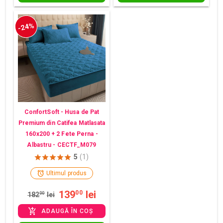
-24%
ConfortSoft - Husa de Pat
Premium din Catifea Matlasata
160x200 + 2 Fete Perna -
Albastru - CECTF_M079
5
(1)
Ultimul produs
139
lei
00
182
00
lei
ADAUGĂ ÎN COȘ