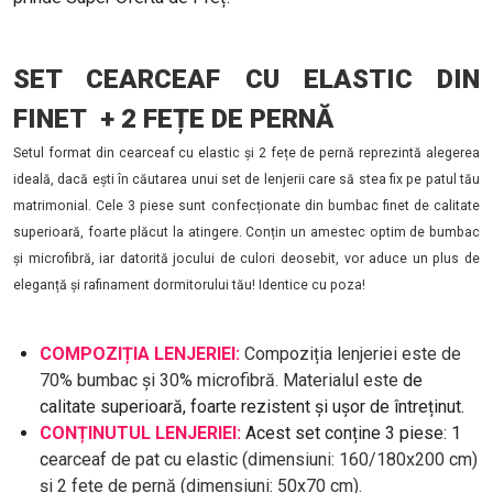
SET CEARCEAF CU ELASTIC DIN
FINET + 2 FEȚE DE PERNĂ
Setul format din cearceaf cu elastic și 2 fețe de pernă reprezintă alegerea
ideală, dacă ești în căutarea unui set de lenjerii care să stea fix pe patul tău
matrimonial. Cele 3 piese sunt confecționate din bumbac finet de calitate
superioară, foarte plăcut la atingere. Conțin un amestec optim de bumbac
și microfibră, iar datorită jocului de culori deosebit, vor aduce un plus de
eleganță și rafinament dormitorului tău! Identice cu poza!
COMPOZIȚIA LENJERIEI:
Compoziția lenjeriei este de
70% bumbac și 30% microfibră. Materialul este
de
calitate superioară, foarte rezistent și ușor de întreținut.
CONȚINUTUL LENJERIEI:
Acest set conține 3 piese: 1
c
earceaf de pat cu elastic (dimensiuni: 160/180x200 cm)
și 2 fețe de pernă (dimensiuni: 50x70 cm).