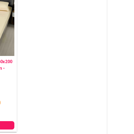
60x200
m -