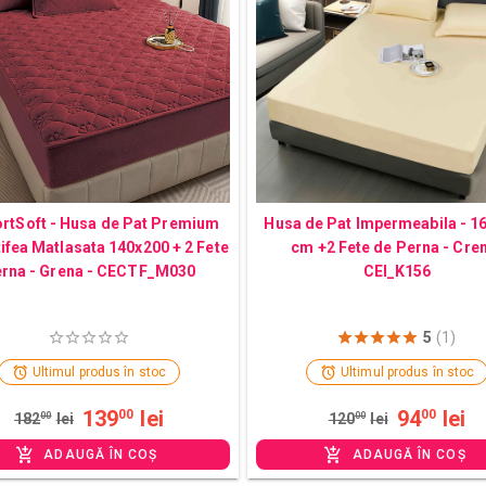
rtSoft - Husa de Pat Premium
Husa de Pat Impermeabila - 1
tifea Matlasata 140x200 + 2 Fete
cm +2 Fete de Perna - Cre
rna - Grena - CECTF_M030
CEI_K156
5
(1)
Ultimul produs în stoc
Ultimul produs în stoc
139
lei
94
lei
00
00
182
00
lei
120
00
lei
ADAUGĂ ÎN COȘ
ADAUGĂ ÎN COȘ