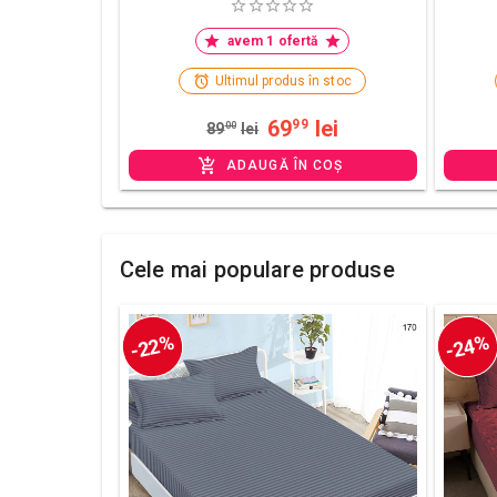
avem 1 ofertă
Ultimul produs în stoc
69
lei
99
89
00
lei
ADAUGĂ ÎN COȘ
Cele mai populare produse
-22%
-24%