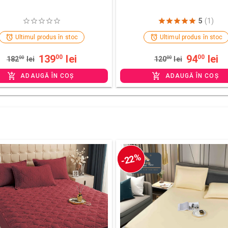
5
(1)
Ultimul produs în stoc
Ultimul produs în stoc
139
lei
94
lei
00
00
182
00
lei
120
00
lei
ADAUGĂ ÎN COȘ
ADAUGĂ ÎN COȘ
-22%