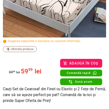
imaginea reprezintă o simulare cu caracter informativ.
Ultimele produse
ADAUGĂ ÎN COȘ
59
99
lei
99
00
lei
Comandă rapid
Sună acum
Cauți Set de Cearceaf din Finet cu Elastic și 2 Fețe de Pernă,
care să se așeze perfect pe pat? Comandă de la noi și
prinde Super Oferta de Preț!