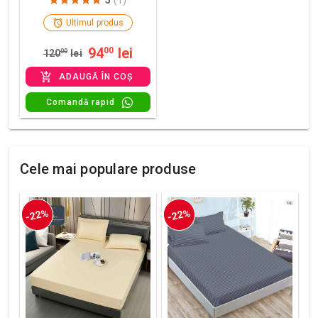
5
(1)
Ultimul produs
94
lei
00
120
00
lei
ADAUGĂ ÎN COȘ
Comandă rapid
Cele mai populare produse
-22%
-22%