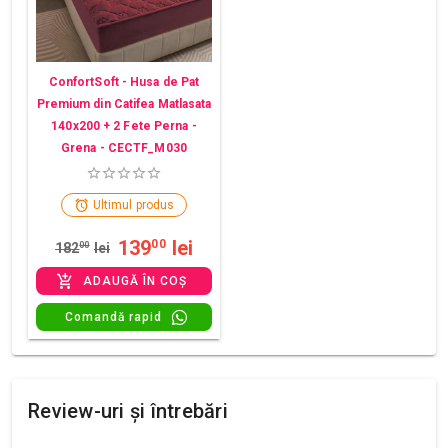
ConfortSoft - Husa de Pat
Premium din Catifea Matlasata
140x200 + 2 Fete Perna -
Grena - CECTF_M030
Ultimul produs
139
lei
00
182
00
lei
ADAUGĂ ÎN COȘ
Comandă rapid
Review-uri și întrebări