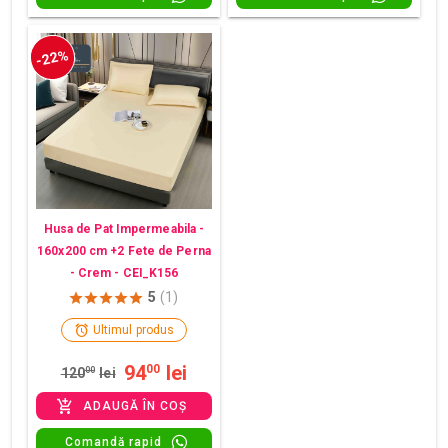
-22%
Husa de Pat Impermeabila -
160x200 cm +2 Fete de Perna
- Crem - CEI_K156
5
(1)
Ultimul produs
94
lei
00
120
00
lei
ADAUGĂ ÎN COȘ
Comandă rapid