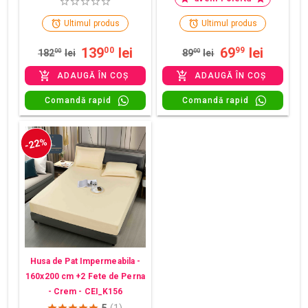
Ultimul produs
Ultimul produs
139
lei
69
lei
00
99
182
00
lei
89
00
lei
ADAUGĂ ÎN COȘ
ADAUGĂ ÎN COȘ
Comandă rapid
Comandă rapid
-22%
Husa de Pat Impermeabila -
160x200 cm +2 Fete de Perna
- Crem - CEI_K156