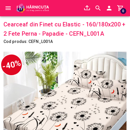
0
Cearceaf din Finet cu Elastic - 160/180x200 +
2 Fete Perna - Papadie - CEFN_L001A
Cod produs: CEFN_L001A
-40%