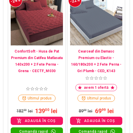
-24%
-22%
ConfortSoft - Husa de Pat
Cearceaf din Damasc
Premium din Catifea Matlasata
Premium cu Elastic -
140x200 + 2 Fete Perna -
160/180x200 + 2 Fete Perna -
Grena - CECTF_M030
Gri Plumb - CED_K143
avem 1 ofertă
Ultimul produs
Ultimul produs
139
lei
69
lei
00
99
182
00
lei
89
00
lei
ADAUGĂ ÎN COȘ
ADAUGĂ ÎN COȘ
Comandă rapid
Comandă rapid