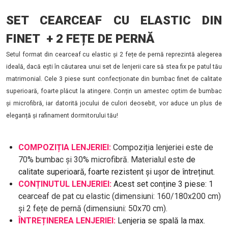
SET CEARCEAF CU ELASTIC DIN
FINET + 2 FEȚE DE PERNĂ
Setul format din cearceaf cu elastic și 2 fețe de pernă reprezintă alegerea
ideală, dacă ești în căutarea unui set de lenjerii care să stea fix pe patul tău
matrimonial. Cele 3 piese sunt confecționate din bumbac finet de calitate
superioară, foarte plăcut la atingere. Conțin un amestec optim de bumbac
și microfibră, iar datorită jocului de culori deosebit, vor aduce un plus de
eleganță și rafinament dormitorului tău!
COMPOZIȚIA LENJERIEI:
Compoziția lenjeriei este de
70% bumbac și 30% microfibră. Materialul este
de
calitate superioară, foarte rezistent și ușor de întreținut.
CONȚINUTUL LENJERIEI:
Acest set conține 3 piese: 1
c
earceaf de pat cu elastic (dimensiuni: 160/180x200 cm)
și 2 fețe de pernă (dimensiuni: 50x70 cm).
ÎNTREȚINEREA LENJERIEI:
Lenjeria se spală la max.