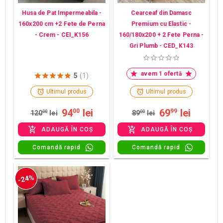
Husa de Pat Impermeabila -
Cearceaf din Damasc
160x200 cm +2 Fete de Perna
Premium cu Elastic -
- Crem - CEI_K156
160/180x200 + 2 Fete Perna -
Gri Plumb - CED_K143
avem 1 ofertă
5
(1)
Ultimul produs
Ultimul produs
94
lei
69
lei
00
99
120
00
lei
89
00
lei
ADAUGĂ ÎN COȘ
ADAUGĂ ÎN COȘ
Comandă rapid
Comandă rapid
-24%