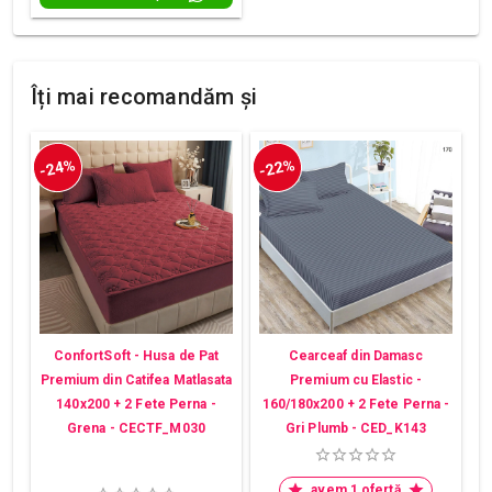
Îți mai recomandăm și
-24%
-22%
ConfortSoft - Husa de Pat
Cearceaf din Damasc
Premium din Catifea Matlasata
Premium cu Elastic -
140x200 + 2 Fete Perna -
160/180x200 + 2 Fete Perna -
Grena - CECTF_M030
Gri Plumb - CED_K143
avem 1 ofertă