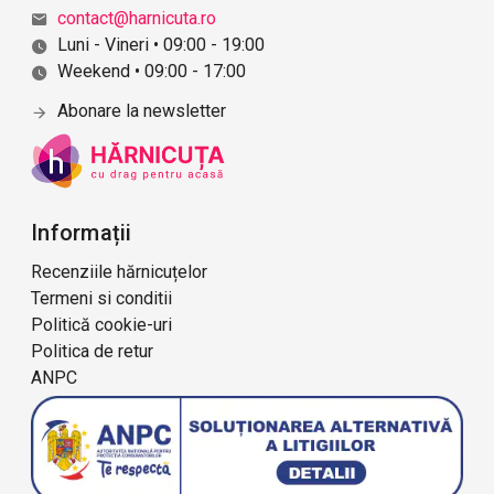
r
contact@harnicuta.ro
i
Luni - Vineri • 09:00 - 19:00
e
Weekend • 09:00 - 17:00
t
a
Abonare la newsletter
r
u
l
u
i
Informații
m
Recenziile hărnicuțelor
a
Termeni si conditii
g
a
Politică cookie-uri
z
Politica de retur
i
ANPC
n
u
l
u