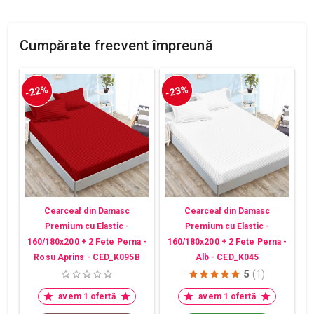
Cumpărate frecvent împreună
-22%
-23%
Cearceaf din Damasc
Cearceaf din Damasc
Premium cu Elastic -
Premium cu Elastic -
160/180x200 + 2 Fete Perna -
160/180x200 + 2 Fete Perna -
Rosu Aprins - CED_K095B
Alb - CED_K045
5
(1)
avem 1 ofertă
avem 1 ofertă