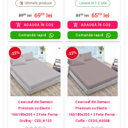
Ultimele produse
Livrare în 1-2 zile
69
lei
65
lei
99
99
89
00
lei
84
99
lei
ADAUGĂ ÎN COȘ
ADAUGĂ ÎN COȘ
Comandă rapid
Comandă rapid
-22%
-22%
Cearceaf din Damasc
Cearceaf din Damasc
Premium cu Elastic -
Premium cu Elastic -
160/180x200 + 2 Fete Perna -
160/180x200 + 2 Fete Perna -
Gri/Bej - CED_K133
Coffe - CEDS_K055B