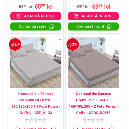
65
lei
69
lei
99
99
84
99
lei
89
00
lei
ADAUGĂ ÎN COȘ
ADAUGĂ ÎN COȘ
Comandă rapid
Comandă rapid
-22%
-22%
Cearceaf din Damasc
Cearceaf din Damasc
Premium cu Elastic -
Premium cu Elastic -
160/180x200 + 2 Fete Perna -
160/180x200 + 2 Fete Perna -
Gri/Bej - CED_K133
Coffe - CEDS_K055B