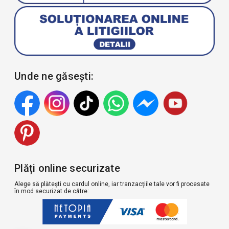
i
l
a
r
e
c
e
Unde ne găsești:
n
z
i
a
l
u
i
T
Plăți online securizate
i
t
Alege să plătești cu cardul online, iar tranzacțiile tale vor fi procesate
l
în mod securizat de către:
u
c
o