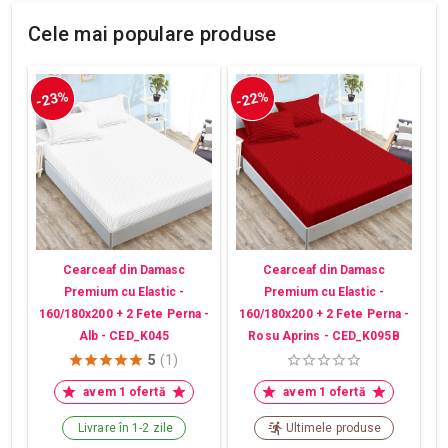
Cele mai populare produse
-23%
-22%
Cearceaf din Damasc
Cearceaf din Damasc
Premium cu Elastic -
Premium cu Elastic -
160/180x200 + 2 Fete Perna -
160/180x200 + 2 Fete Perna -
Alb - CED_K045
Rosu Aprins - CED_K095B
5
(1)
avem 1 ofertă
avem 1 ofertă
Livrare în 1-2 zile
Ultimele produse