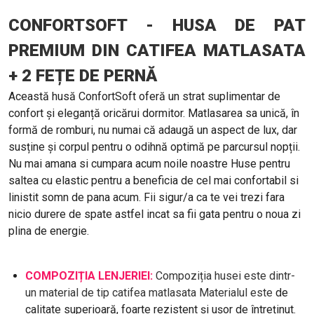
CONFORTSOFT - HUSA DE PAT
PREMIUM DIN CATIFEA MATLASATA
+ 2 FEȚE DE PERNĂ
Această husă ConfortSoft oferă un strat suplimentar de
confort și eleganță oricărui dormitor. Matlasarea sa unică, în
formă de romburi, nu numai că adaugă un aspect de lux, dar
susține și corpul pentru o odihnă optimă pe parcursul nopții.
Nu mai amana si cumpara acum noile noastre Huse pentru
saltea cu elastic pentru a beneficia de cel mai confortabil si
linistit somn de pana acum. Fii sigur/a ca te vei trezi fara
nicio durere de spate astfel incat sa fii gata pentru o noua zi
plina de energie.
COMPOZIȚIA LENJERIEI:
Compoziția husei este dintr-
un material de tip catifea matlasata Materialul este
de
calitate superioară, foarte rezistent și ușor de întreținut.