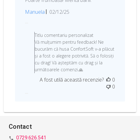
D
Manuela
02/12/25
a
t
C
a
o
Titlu comentariu personalizat
p
m
Vă mulțumim pentru feedback! Ne
u
e
bucurăm că husa ConfortSoft v-a plăcut
b
n
și a fost o alegere potrivită. Să o folosiți
l
t
cu drag! Vă așteptăm cu drag și la
i
a
următoarele comenzi.🙏
c
r
A fost utilă această recenzie?
0
ă
i
0
r
i
i
a
i
l
e
p
r
Contact
o
p
0729.626.541