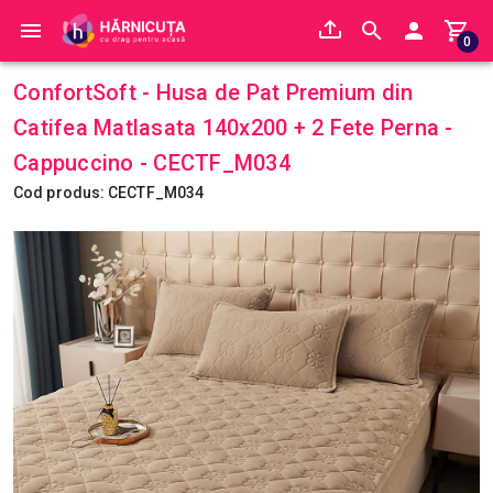
0
ConfortSoft - Husa de Pat Premium din
Catifea Matlasata 140x200 + 2 Fete Perna -
Cappuccino - CECTF_M034
Cod produs: CECTF_M034