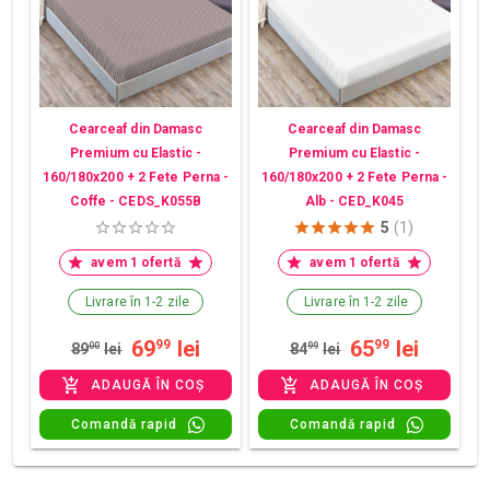
Cearceaf din Damasc
Cearceaf din Damasc
Premium cu Elastic -
Premium cu Elastic -
160/180x200 + 2 Fete Perna -
160/180x200 + 2 Fete Perna -
Coffe - CEDS_K055B
Alb - CED_K045
5
(1)
avem 1 ofertă
avem 1 ofertă
Livrare în 1-2 zile
Livrare în 1-2 zile
69
lei
65
lei
99
99
89
00
lei
84
99
lei
ADAUGĂ ÎN COȘ
ADAUGĂ ÎN COȘ
Comandă rapid
Comandă rapid