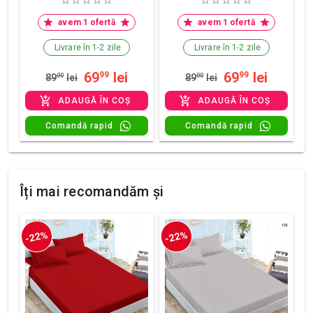
avem 1 ofertă
avem 1 ofertă
Livrare în 1-2 zile
Livrare în 1-2 zile
69
lei
69
lei
99
99
89
00
lei
89
00
lei
ADAUGĂ ÎN COȘ
ADAUGĂ ÎN COȘ
Comandă rapid
Comandă rapid
Îți mai recomandăm și
-22%
-22%