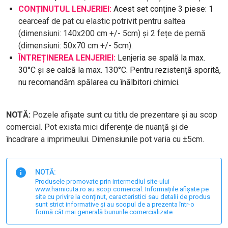
CONȚINUTUL LENJERIEI:
Acest set conține 3 piese: 1
c
earceaf de pat cu elastic potrivit pentru saltea
(dimensiuni: 140x200 cm +/- 5cm) și 2 fețe de pernă
(dimensiuni: 50x70 cm +/- 5cm).
ÎNTREȚINEREA LENJERIEI:
Lenjeria se spală la max.
30°C și se calcă la max. 130°C. Pentru rezistență sporită,
nu recomandăm spălarea cu înălbitori chimici.
NOTĂ:
Pozele afișate sunt cu titlu de prezentare și au scop
comercial. Pot exista mici diferențe de nuanță și de
încadrare a imprimeului. Dimensiunile pot varia cu ±5cm.
NOTĂ:
Produsele promovate prin intermediul site-ului
www.harnicuta.ro au scop comercial. Informațiile afișate pe
site cu privire la conținut, caracteristici sau detalii de produs
sunt strict informative și au scopul de a prezenta într-o
formă cât mai generală bunurile comercializate.