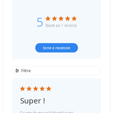
5
Bazat pe 1 recenzii
Scrie o recenzie
Filtre
Super !
Foarte frumoasă! Merită banii.