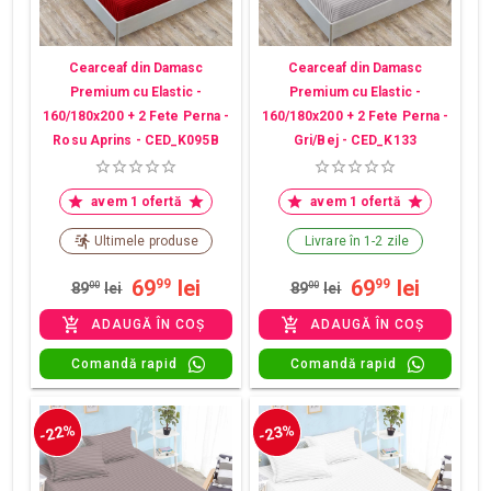
Cearceaf din Damasc
Cearceaf din Damasc
Premium cu Elastic -
Premium cu Elastic -
160/180x200 + 2 Fete Perna -
160/180x200 + 2 Fete Perna -
Rosu Aprins - CED_K095B
Gri/Bej - CED_K133
avem 1 ofertă
avem 1 ofertă
Ultimele produse
Livrare în 1-2 zile
69
lei
69
lei
99
99
89
00
lei
89
00
lei
ADAUGĂ ÎN COȘ
ADAUGĂ ÎN COȘ
Comandă rapid
Comandă rapid
-22%
-23%