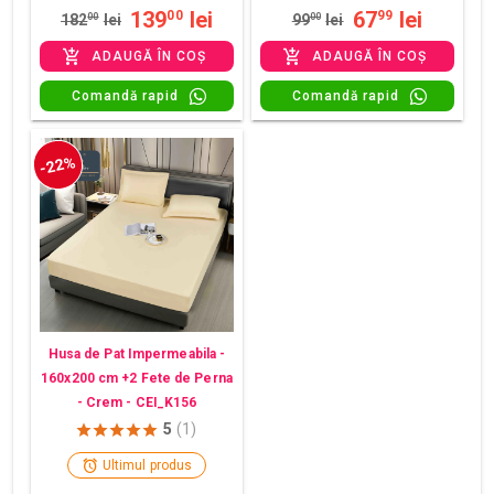
139
lei
67
lei
00
99
182
00
lei
99
00
lei
ADAUGĂ ÎN COȘ
ADAUGĂ ÎN COȘ
Comandă rapid
Comandă rapid
-22%
Husa de Pat Impermeabila -
160x200 cm +2 Fete de Perna
- Crem - CEI_K156
5
(1)
Ultimul produs