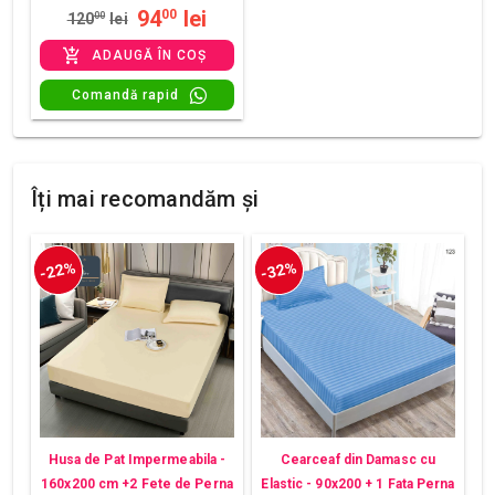
94
lei
00
120
00
lei
ADAUGĂ ÎN COȘ
Comandă rapid
Îți mai recomandăm și
-22%
-32%
Husa de Pat Impermeabila -
Cearceaf din Damasc cu
160x200 cm +2 Fete de Perna
Elastic - 90x200 + 1 Fata Perna