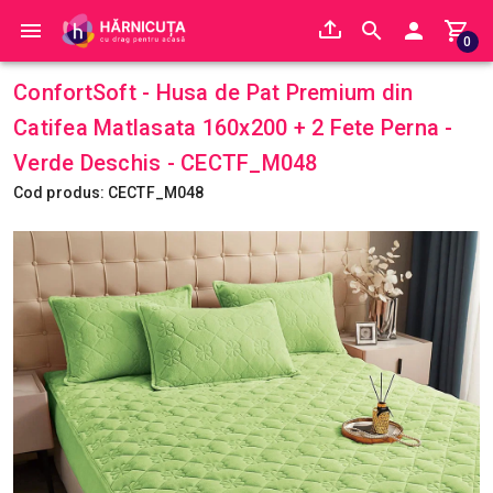
0
ConfortSoft - Husa de Pat Premium din
Catifea Matlasata 160x200 + 2 Fete Perna -
Verde Deschis - CECTF_M048
Cod produs: CECTF_M048