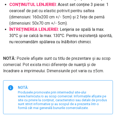
CONȚINUTUL LENJERIEI:
Acest set conține 3 piese: 1
c
earceaf de pat cu elastic potrivit pentru saltea
(dimensiuni: 160x200 cm +/- 5cm) și 2 fețe de pernă
(dimensiuni: 50x70 cm +/- 5cm).
ÎNTREȚINEREA LENJERIEI:
Lenjeria se spală la max.
30°C și se calcă la max. 130°C. Pentru rezistență sporită,
nu recomandăm spălarea cu înălbitori chimici.
NOTĂ:
Pozele afișate sunt cu titlu de prezentare și au scop
comercial. Pot exista mici diferențe de nuanță și de
încadrare a imprimeului. Dimensiunile pot varia cu ±5cm.
NOTĂ:
Produsele promovate prin intermediul site-ului
www.harnicuta.ro au scop comercial. Informațiile afișate pe
site cu privire la conținut, caracteristici sau detalii de produs
sunt strict informative și au scopul de a prezenta într-o
formă cât mai generală bunurile comercializate.