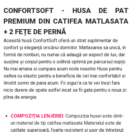
CONFORTSOFT - HUSA DE PAT
PREMIUM DIN CATIFEA MATLASATA
+ 2 FEȚE DE PERNĂ
Această husă ConfortSoft oferă un strat suplimentar de
confort și eleganță oricărui dormitor. Matlasarea sa unică, în
formă de romburi, nu numai că adaugă un aspect de lux, dar
susține și corpul pentru o odihnă optimă pe parcursul nopții.
Nu mai amana si cumpara acum noile noastre Huse pentru
saltea cu elastic pentru a beneficia de cel mai confortabil si
linistit somn de pana acum. Fii sigur/a ca te vei trezi fara
nicio durere de spate astfel incat sa fii gata pentru o noua zi
plina de energie.
COMPOZIȚIA LENJERIEI:
Compoziția husei este dintr-
un material de tip catifea matlasata Materialul este
de
calitate superioară, foarte rezistent și ușor de întreținut.