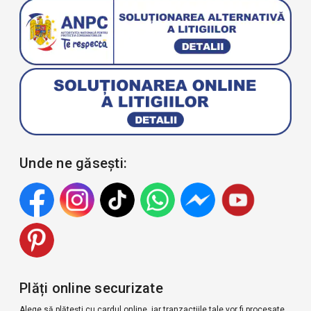
Unde ne găsești:
Plăți online securizate
Alege să plătești cu cardul online, iar tranzacțiile tale vor fi procesate