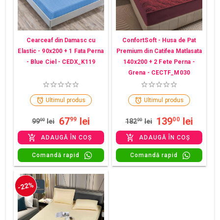
Cearceaf din Damasc cu
ConfortSoft - Husa de Pat
Elastic - 90x200 + 1 Fata Perna
Premium din Catifea Matlasata
- Blue Ciel - CEDX_K119
140x200 + 2 Fete Perna -
Grena - CECTF_M030
Ultimul produs
Ultimul produs
67
lei
139
lei
99
00
99
00
lei
182
00
lei
ADAUGĂ ÎN COȘ
ADAUGĂ ÎN COȘ
Comandă rapid
Comandă rapid
-22%