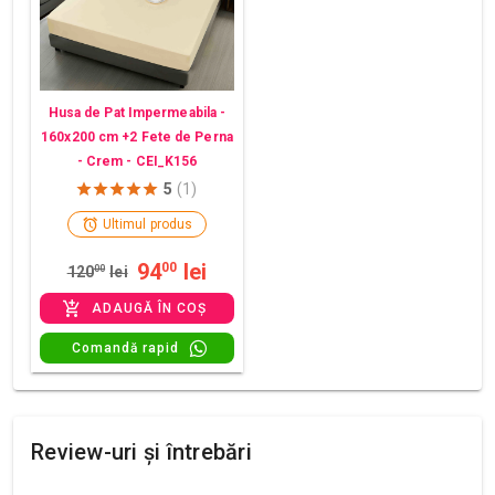
Husa de Pat Impermeabila -
160x200 cm +2 Fete de Perna
- Crem - CEI_K156
5
(1)
Ultimul produs
94
lei
00
120
00
lei
ADAUGĂ ÎN COȘ
Comandă rapid
Review-uri și întrebări