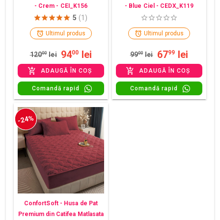
- Crem - CEI_K156
- Blue Ciel - CEDX_K119
5
(1)
Ultimul produs
Ultimul produs
94
lei
67
lei
00
99
120
00
lei
99
00
lei
ADAUGĂ ÎN COȘ
ADAUGĂ ÎN COȘ
Comandă rapid
Comandă rapid
-24%
ConfortSoft - Husa de Pat
Premium din Catifea Matlasata