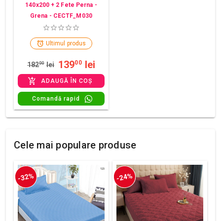
140x200 + 2 Fete Perna -
Grena - CECTF_M030
Ultimul produs
139
lei
00
182
00
lei
ADAUGĂ ÎN COȘ
Comandă rapid
Cele mai populare produse
-32%
-24%