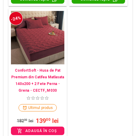
-24%
ConfortSoft - Husa de Pat
Premium din Catifea Matlasata
140x200 + 2 Fete Perna -
Grena - CECTF_M030
Ultimul produs
139
lei
00
182
00
lei
ADAUGĂ ÎN COȘ