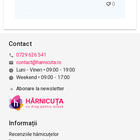
0
a
p
u
b
l
i
Contact
c
ă
0729.626.541
r
contact@harnicuta.ro
i
Luni - Vineri • 09:00 - 19:00
i
Weekend • 09:00 - 17:00
Abonare la newsletter
Informații
Recenziile hărnicuțelor