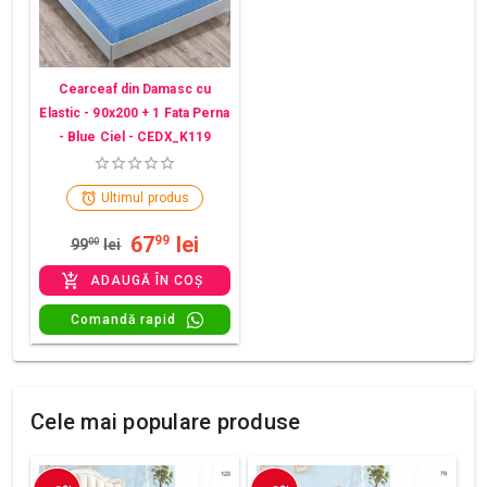
Cearceaf din Damasc cu
Elastic - 90x200 + 1 Fata Perna
- Blue Ciel - CEDX_K119
Ultimul produs
67
lei
99
99
00
lei
ADAUGĂ ÎN COȘ
Comandă rapid
Cele mai populare produse