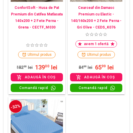
ConfortSoft - Husa de Pat
Cearceaf din Damasc
Premium din Catifea Matlasata
Premium cu Elastic -
140x200 + 2 Fete Perna -
140/160x200 + 2 Fete Perna -
Grena - CECTF_M030
Gri Olive - CEDS_K076
avem 1 ofertă
Ultimul produs
Ultimul produs
139
lei
65
lei
00
99
182
00
lei
84
99
lei
ADAUGĂ ÎN COȘ
ADAUGĂ ÎN COȘ
Comandă rapid
Comandă rapid
-32%