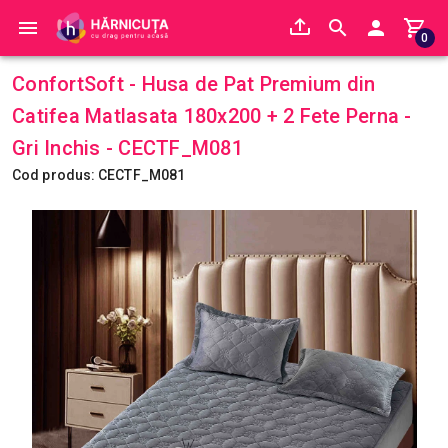
0
ConfortSoft - Husa de Pat Premium din
Catifea Matlasata 180x200 + 2 Fete Perna -
Gri Inchis - CECTF_M081
Cod produs: CECTF_M081