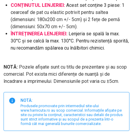
CONȚINUTUL LENJERIEI:
Acest set conține 3 piese: 1
c
earceaf de pat cu elastic potrivit pentru saltea
(dimensiuni: 180x200 cm +/- 5cm) și 2 fețe de pernă
(dimensiuni: 50x70 cm +/- 5cm).
ÎNTREȚINEREA LENJERIEI:
Lenjeria se spală la max.
30°C și se calcă la max. 130°C. Pentru rezistență sporită,
nu recomandăm spălarea cu înălbitori chimici.
NOTĂ:
Pozele afișate sunt cu titlu de prezentare și au scop
comercial. Pot exista mici diferențe de nuanță și de
încadrare a imprimeului. Dimensiunile pot varia cu ±5cm.
NOTĂ:
Produsele promovate prin intermediul site-ului
www.harnicuta.ro au scop comercial. Informațiile afișate pe
site cu privire la conținut, caracteristici sau detalii de produs
sunt strict informative și au scopul de a prezenta într-o
formă cât mai generală bunurile comercializate.