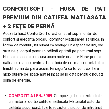
CONFORTSOFT - HUSA DE PAT
PREMIUM DIN CATIFEA MATLASATA
+ 2 FEȚE DE PERNĂ
Această husă ConfortSoft oferă un strat suplimentar de
confort și eleganță oricărui dormitor. Matlasarea sa unică, în
formă de romburi, nu numai că adaugă un aspect de lux, dar
susține și corpul pentru o odihnă optimă pe parcursul nopții.
Nu mai amana si cumpara acum noile noastre Huse pentru
saltea cu elastic pentru a beneficia de cel mai confortabil si
linistit somn de pana acum. Fii sigur/a ca te vei trezi fara
nicio durere de spate astfel incat sa fii gata pentru o noua zi
plina de energie.
COMPOZIȚIA LENJERIEI:
Compoziția husei este dintr-
un material de tip catifea matlasata Materialul este
de
calitate superioară, foarte rezistent și ușor de întreținut.