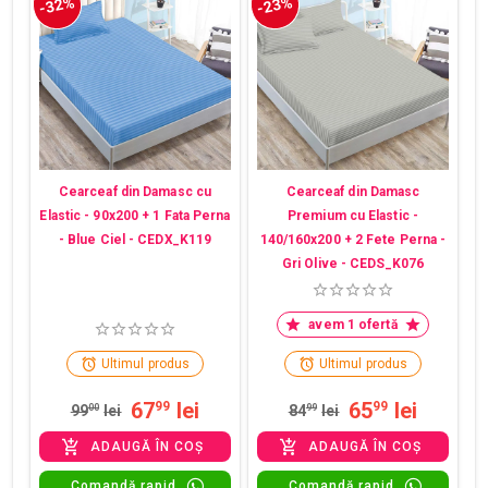
-32%
-23%
Cearceaf din Damasc cu
Cearceaf din Damasc
Elastic - 90x200 + 1 Fata Perna
Premium cu Elastic -
- Blue Ciel - CEDX_K119
140/160x200 + 2 Fete Perna -
Gri Olive - CEDS_K076
avem 1 ofertă
Ultimul produs
Ultimul produs
67
lei
65
lei
99
99
99
00
lei
84
99
lei
ADAUGĂ ÎN COȘ
ADAUGĂ ÎN COȘ
Comandă rapid
Comandă rapid