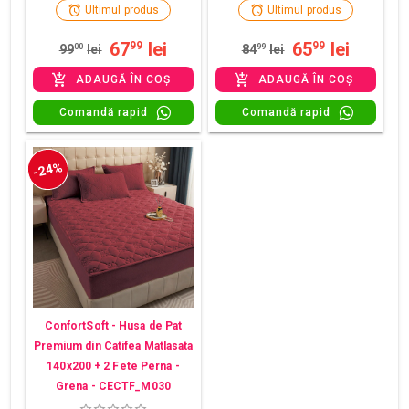
Ultimul produs
Ultimul produs
67
lei
65
lei
99
99
99
00
lei
84
99
lei
ADAUGĂ ÎN COȘ
ADAUGĂ ÎN COȘ
Comandă rapid
Comandă rapid
-24%
ConfortSoft - Husa de Pat
Premium din Catifea Matlasata
140x200 + 2 Fete Perna -
Grena - CECTF_M030