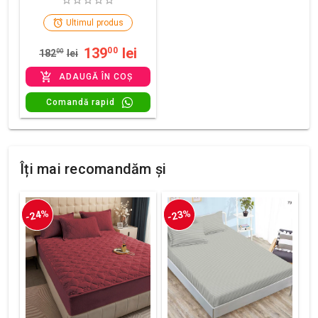
Ultimul produs
139
lei
00
182
00
lei
ADAUGĂ ÎN COȘ
Comandă rapid
Îți mai recomandăm și
-24%
-23%