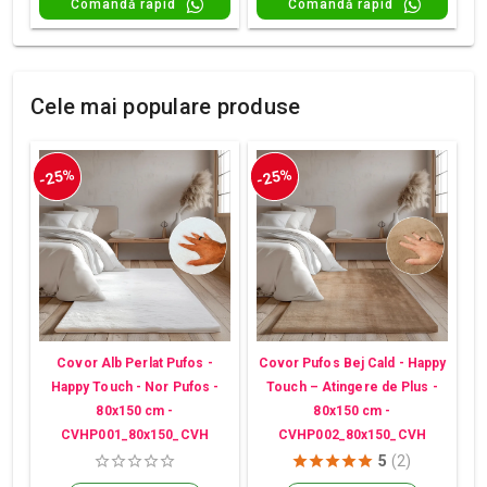
Comandă rapid
Comandă rapid
Cele mai populare produse
-25%
-25%
Covor Alb Perlat Pufos -
Covor Pufos Bej Cald - Happy
Happy Touch - Nor Pufos -
Touch – Atingere de Plus -
80x150 cm -
80x150 cm -
CVHP001_80x150_CVH
CVHP002_80x150_CVH
5
(2)