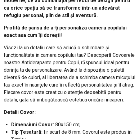
moderne, ce au combinația perfectă de design pentru
ca orice spațiu să se transforme într-un adevărat
refugiu personal, plin de stil și aventură.
Profită de șansa de a-ți personaliza camera copilului
exact așa cum îți dorești!
Visezi la un detaliu care să aducă o schimbare și
funcționalitate în camera copilului tau? Descoperă Covoarele
noastre Antiderapante pentru Copii, răspunsul ideal pentru
dorința ta de personalizare. Având la dispoziție o paletă
diversă de culori, ai libertatea de a schimba camera micuțului
tau exact în nuanțele care îi reflectă personalitatea și îl atrag.
Fiecare covor este creat cu o atenție deosebită pentru
detalii, gata să îmbogățească estetica oricărei încaperi.
Detalii Covor:
Dimensiuni Covor:
80x150 cm;
Tip Țesatură:
fir scurt de 8 mm. Covorul este produs în