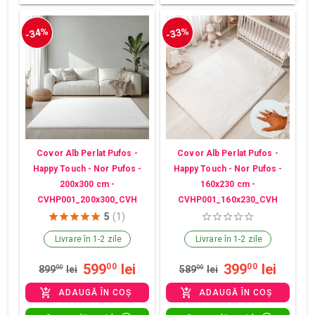
-34%
-33%
Covor Alb Perlat Pufos -
Covor Alb Perlat Pufos -
Happy Touch - Nor Pufos -
Happy Touch - Nor Pufos -
200x300 cm -
160x230 cm -
CVHP001_200x300_CVH
CVHP001_160x230_CVH
5
(1)
Livrare în 1-2 zile
Livrare în 1-2 zile
599
lei
399
lei
00
00
899
00
lei
589
00
lei
ADAUGĂ ÎN COȘ
ADAUGĂ ÎN COȘ