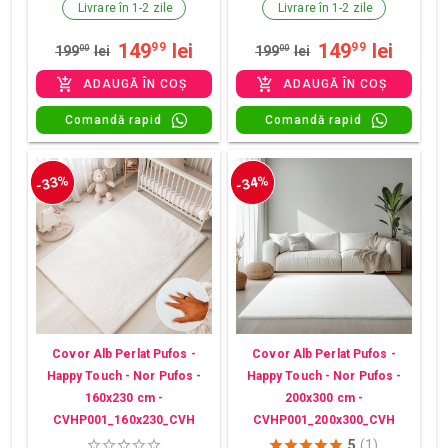
Livrare în 1-2 zile
Livrare în 1-2 zile
149
lei
149
lei
99
99
199
00
lei
199
00
lei
ADAUGĂ ÎN COȘ
ADAUGĂ ÎN COȘ
Comandă rapid
Comandă rapid
-33%
-34%
Covor Alb Perlat Pufos -
Covor Alb Perlat Pufos -
Happy Touch - Nor Pufos -
Happy Touch - Nor Pufos -
160x230 cm -
200x300 cm -
CVHP001_160x230_CVH
CVHP001_200x300_CVH
5
(1)