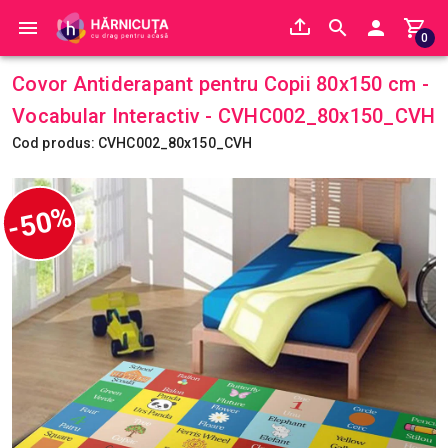
0
Covor Antiderapant pentru Copii 80x150 cm -
Vocabular Interactiv - CVHC002_80x150_CVH
Cod produs: CVHC002_80x150_CVH
-50%