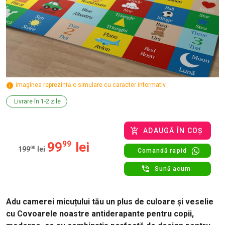
imaginea reprezintă o simulare cu caracter informativ.
Livrare în 1-2 zile
ADAUGĂ ÎN COȘ
99
99
lei
199
00
lei
Comandă rapid
Sună acum
Adu camerei micuțului tău un plus de culoare și veselie
cu Covoarele noastre antiderapante pentru copii,