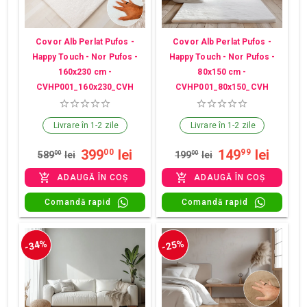
Covor Alb Perlat Pufos -
Covor Alb Perlat Pufos -
Happy Touch - Nor Pufos -
Happy Touch - Nor Pufos -
160x230 cm -
80x150 cm -
CVHP001_160x230_CVH
CVHP001_80x150_CVH
Livrare în 1-2 zile
Livrare în 1-2 zile
399
lei
149
lei
00
99
589
00
lei
199
00
lei
ADAUGĂ ÎN COȘ
ADAUGĂ ÎN COȘ
Comandă rapid
Comandă rapid
-34%
-25%