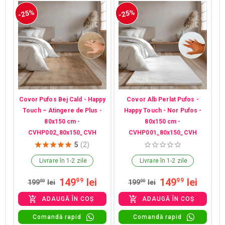
-25%
-25%
Covor Pufos Bej Cald - Happy
Covor Alb Perlat Pufos -
Touch – Atingere de Plus -
Happy Touch - Nor Pufos -
80x150 cm -
80x150 cm -
CVHP002_80x150_CVH
CVHP001_80x150_CVH
5
(2)
Livrare în 1-2 zile
Livrare în 1-2 zile
149
lei
149
lei
99
99
199
00
lei
199
00
lei
ADAUGĂ ÎN COȘ
ADAUGĂ ÎN COȘ
Comandă rapid
Comandă rapid