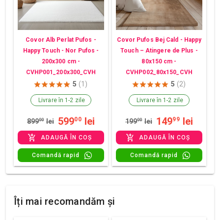
Covor Alb Perlat Pufos -
Covor Pufos Bej Cald - Happy
Happy Touch - Nor Pufos -
Touch – Atingere de Plus -
200x300 cm -
80x150 cm -
CVHP001_200x300_CVH
CVHP002_80x150_CVH
5
(1)
5
(2)
Livrare în 1-2 zile
Livrare în 1-2 zile
599
lei
149
lei
00
99
899
00
lei
199
00
lei
ADAUGĂ ÎN COȘ
ADAUGĂ ÎN COȘ
Comandă rapid
Comandă rapid
Îți mai recomandăm și