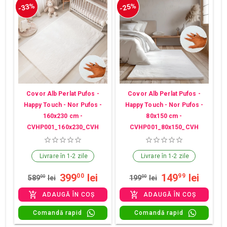
-33%
-25%
Covor Alb Perlat Pufos -
Covor Alb Perlat Pufos -
Happy Touch - Nor Pufos -
Happy Touch - Nor Pufos -
160x230 cm -
80x150 cm -
CVHP001_160x230_CVH
CVHP001_80x150_CVH
Livrare în 1-2 zile
Livrare în 1-2 zile
399
lei
149
lei
00
99
589
00
lei
199
00
lei
ADAUGĂ ÎN COȘ
ADAUGĂ ÎN COȘ
Comandă rapid
Comandă rapid