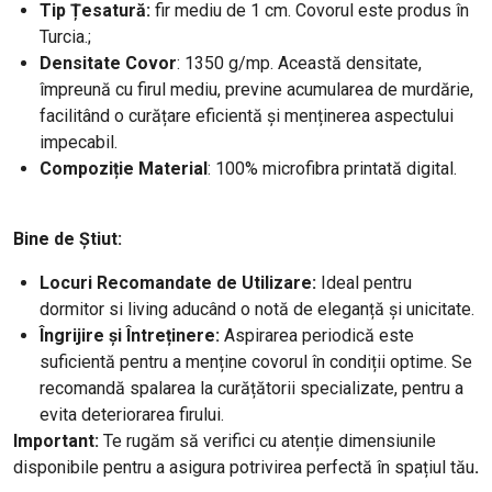
Tip Țesatură:
fir mediu de 1 cm. Covorul este produs în
Turcia.;
Densitate
Covor
: 1350 g/mp. Această densitate,
împreună cu firul mediu, previne acumularea de murdărie,
facilitând o curățare eficientă și menținerea aspectului
impecabil.
Compoziție Material
: 100% microfibra printată digital.
Bine de Știut:
Locuri Recomandate de Utilizare:
Ideal pentru
dormitor si living aducând o notă de eleganță și unicitate.
Îngrijire și Întreținere:
Aspirarea periodică este
suficientă pentru a menține covorul în condiții optime. Se
recomandă spalarea la curățătorii specializate, pentru a
evita deteriorarea firului.
Important:
Te rugăm să verifici cu atenție dimensiunile
disponibile pentru a asigura potrivirea perfectă în spațiul tău
.