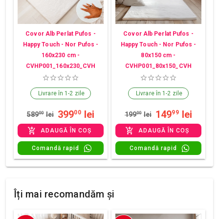
Covor Alb Perlat Pufos -
Covor Alb Perlat Pufos -
Happy Touch - Nor Pufos -
Happy Touch - Nor Pufos -
160x230 cm -
80x150 cm -
CVHP001_160x230_CVH
CVHP001_80x150_CVH
Livrare în 1-2 zile
Livrare în 1-2 zile
399
lei
149
lei
00
99
589
00
lei
199
00
lei
ADAUGĂ ÎN COȘ
ADAUGĂ ÎN COȘ
Comandă rapid
Comandă rapid
Îți mai recomandăm și