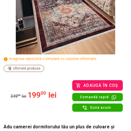
imaginea reprezintă o simulare cu caracter informativ.
Ultimele produse
ADAUGĂ ÎN COȘ
199
00
lei
349
99
lei
Comandă rapid
Sună acum
Adu camerei dormitorului tău un plus de culoare și