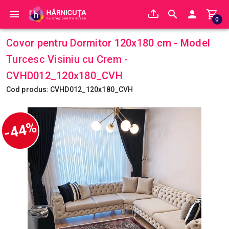
0
Covor pentru Dormitor 120x180 cm - Model
Turcesc Visiniu cu Crem -
CVHD012_120x180_CVH
Cod produs: CVHD012_120x180_CVH
-44%