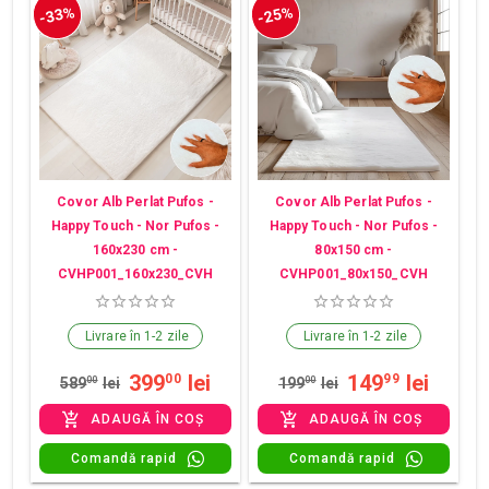
-33%
-25%
Covor Alb Perlat Pufos -
Covor Alb Perlat Pufos -
Happy Touch - Nor Pufos -
Happy Touch - Nor Pufos -
160x230 cm -
80x150 cm -
CVHP001_160x230_CVH
CVHP001_80x150_CVH
Livrare în 1-2 zile
Livrare în 1-2 zile
399
lei
149
lei
00
99
589
00
lei
199
00
lei
ADAUGĂ ÎN COȘ
ADAUGĂ ÎN COȘ
Comandă rapid
Comandă rapid