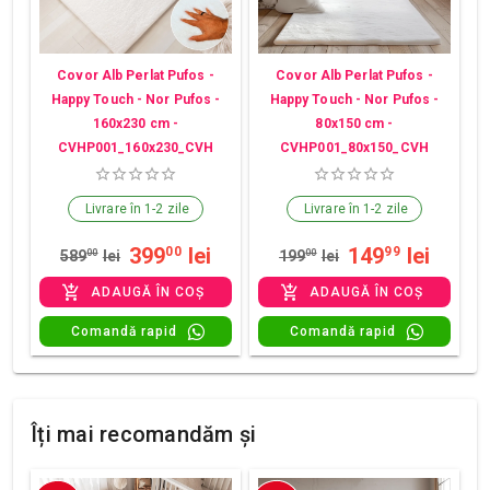
Covor Alb Perlat Pufos -
Covor Alb Perlat Pufos -
Happy Touch - Nor Pufos -
Happy Touch - Nor Pufos -
160x230 cm -
80x150 cm -
CVHP001_160x230_CVH
CVHP001_80x150_CVH
Livrare în 1-2 zile
Livrare în 1-2 zile
399
lei
149
lei
00
99
589
00
lei
199
00
lei
ADAUGĂ ÎN COȘ
ADAUGĂ ÎN COȘ
Comandă rapid
Comandă rapid
Îți mai recomandăm și