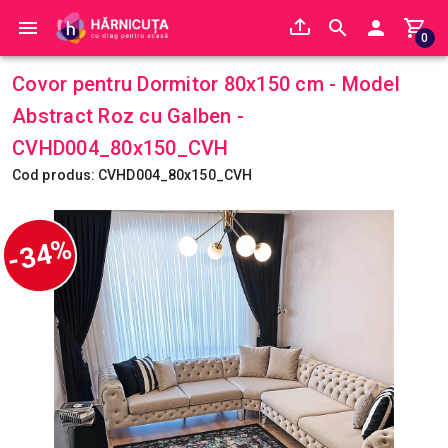
0
Covor pentru Dormitor 80x150 cm - Model
Abstract Roz cu Galben -
CVHD004_80x150_CVH
Cod produs: CVHD004_80x150_CVH
-34%