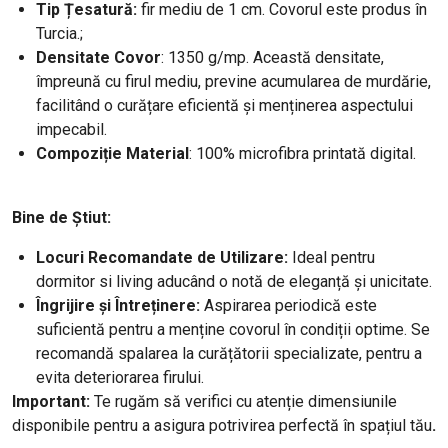
Tip Țesatură:
fir mediu de 1 cm. Covorul este produs în
Turcia.;
Densitate
Covor
: 1350 g/mp. Această densitate,
împreună cu firul mediu, previne acumularea de murdărie,
facilitând o curățare eficientă și menținerea aspectului
impecabil.
Compoziție Material
: 100% microfibra printată digital.
Bine de Știut:
Locuri Recomandate de Utilizare:
Ideal pentru
dormitor si living aducând o notă de eleganță și unicitate.
Îngrijire și Întreținere:
Aspirarea periodică este
suficientă pentru a menține covorul în condiții optime. Se
recomandă spalarea la curățătorii specializate, pentru a
evita deteriorarea firului.
Important:
Te rugăm să verifici cu atenție dimensiunile
disponibile pentru a asigura potrivirea perfectă în spațiul tău
.