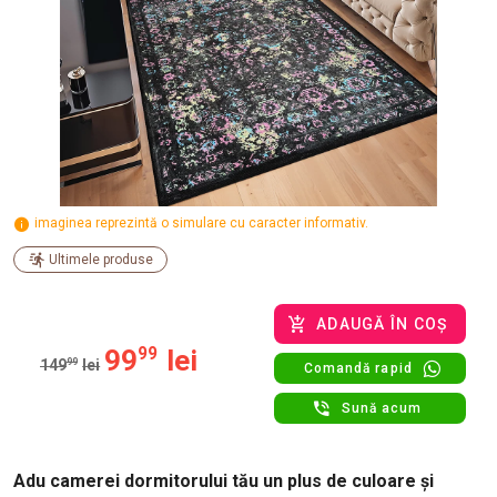
imaginea reprezintă o simulare cu caracter informativ.
Ultimele produse
ADAUGĂ ÎN COȘ
99
99
lei
149
99
lei
Comandă rapid
Sună acum
Adu camerei dormitorului tău un plus de culoare și