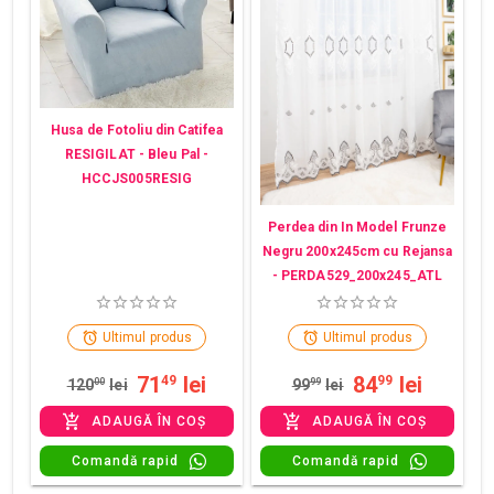
Husa de Fotoliu din Catifea
RESIGILAT - Bleu Pal -
HCCJS005RESIG
Perdea din In Model Frunze
Negru 200x245cm cu Rejansa
- PERDA529_200x245_ATL
Ultimul produs
Ultimul produs
71
lei
84
lei
49
99
120
00
lei
99
99
lei
ADAUGĂ ÎN COȘ
ADAUGĂ ÎN COȘ
Comandă rapid
Comandă rapid