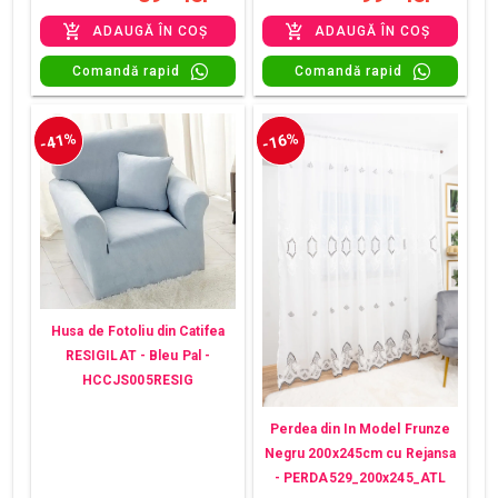
ADAUGĂ ÎN COȘ
ADAUGĂ ÎN COȘ
Comandă rapid
Comandă rapid
-41%
-16%
Husa de Fotoliu din Catifea
RESIGILAT - Bleu Pal -
HCCJS005RESIG
Perdea din In Model Frunze
Negru 200x245cm cu Rejansa
- PERDA529_200x245_ATL