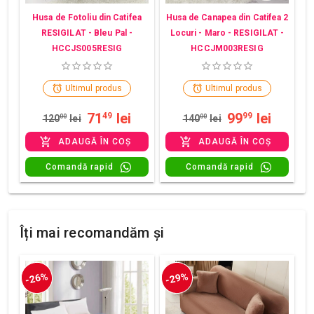
Husa de Fotoliu din Catifea
Husa de Canapea din Catifea 2
RESIGILAT - Bleu Pal -
Locuri - Maro - RESIGILAT -
HCCJS005RESIG
HCCJM003RESIG
Ultimul produs
Ultimul produs
71
lei
99
lei
49
99
120
00
lei
140
00
lei
ADAUGĂ ÎN COȘ
ADAUGĂ ÎN COȘ
Comandă rapid
Comandă rapid
Îți mai recomandăm și
-26%
-29%