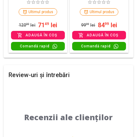
Ultimul produs
Ultimul produs
71
lei
84
lei
49
99
120
00
lei
99
99
lei
ADAUGĂ ÎN COȘ
ADAUGĂ ÎN COȘ
Comandă rapid
Comandă rapid
Review-uri și întrebări
Recenzii ale clienților