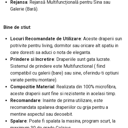
Rejansa
: Rejansă Multifuncțională pentru Sina sau
Galerie (Bară).
Bine de stiut
:
Locuri Recomandate de Utilizare
: Aceste draperii sun
potrivite pentru living, dormitor sau oricare alt spatiu in
care doresti sa aduci o nota de eleganta.
Prindere si Incretire
: Draperiile sunt gata lucrate.
Sistemul de prindere este Multifunctional ( fiind
compatibil cu galerii (bare) sau sine, oferindu-ti optiuni
variate pentru montare).
Compozitie Material
: Realizata din 100% microfibra,
aceste draperii sunt fine si rezistente in acelasi timp.
Recomandare
: Inainte de prima utilizare, este
recomandata spalarea draperiilor cu grija pentru a
mentine aspectul sau deosebit.
Spalare
: Poate fi spalata la masina, program scurt, la
maximum 30 de grade Celsius.