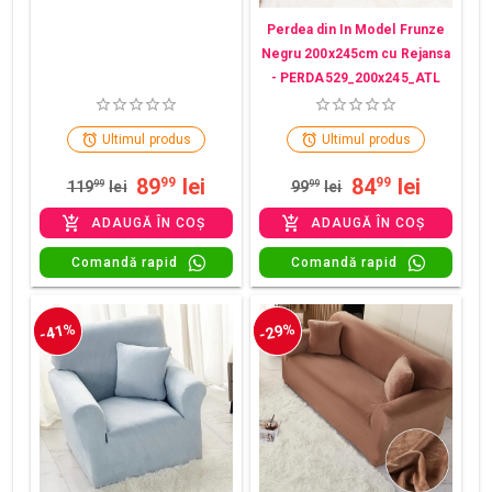
Perdea din In Model Frunze
Negru 200x245cm cu Rejansa
- PERDA529_200x245_ATL
Ultimul produs
Ultimul produs
89
lei
84
lei
99
99
119
99
lei
99
99
lei
ADAUGĂ ÎN COȘ
ADAUGĂ ÎN COȘ
Comandă rapid
Comandă rapid
-41%
-29%