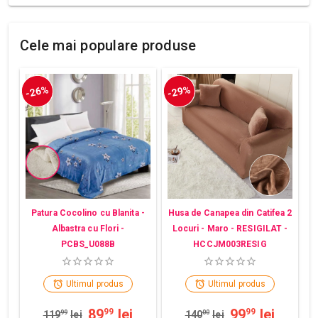
Cele mai populare produse
-26%
-29%
Patura Cocolino cu Blanita -
Husa de Canapea din Catifea 2
Albastra cu Flori -
Locuri - Maro - RESIGILAT -
PCBS_U088B
HCCJM003RESIG
Ultimul produs
Ultimul produs
89
lei
99
lei
99
99
119
99
lei
140
00
lei