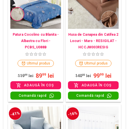
Patura Cocolino cu Blanita -
Husa de Canapea din Catifea 2
Albastra cu Flori -
Locuri - Maro - RESIGILAT -
PCBS_U088B
HCCJM003RESIG
Ultimul produs
Ultimul produs
89
lei
99
lei
99
99
119
99
lei
140
00
lei
ADAUGĂ ÎN COȘ
ADAUGĂ ÎN COȘ
Comandă rapid
Comandă rapid
-41%
-16%