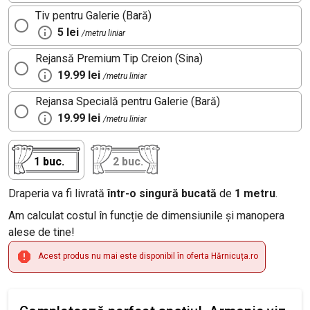
Tiv pentru Galerie (Bară)
5 lei
/metru liniar
Rejansă Premium Tip Creion (Sina)
19.99 lei
/metru liniar
Rejansa Specială pentru Galerie (Bară)
19.99 lei
/metru liniar
1 buc.
2 buc.
Draperia va fi livrată
într-o singură bucată
de
1 metru
.
Am calculat costul în funcție de dimensiunile și manopera
alese de tine!
Acest produs nu mai este disponibil în oferta Hărnicuța.ro