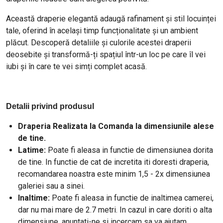
Această draperie elegantă adaugă rafinament și stil locuinței
tale, oferind în același timp funcționalitate și un ambient
plăcut. Descoperă detaliile și culorile acestei draperii
deosebite și transformă-ți spațiul într-un loc pe care îl vei
iubi și în care te vei simți complet acasă.
Detalii privind produsul
Draperia Realizata la Comanda la dimensiunile alese
de tine.
Latime:
Poate fi aleasa in functie de dimensiunea dorita
de tine. In functie de cat de incretita iti doresti draperia,
recomandarea noastra este minim 1,5 - 2x dimensiunea
galeriei sau a sinei.
Inaltime:
Poate fi aleasa in functie de inaltimea camerei,
dar nu mai mare de 2.7 metri. In cazul in care doriti o alta
dimensiune, anuntati-ne si incercam sa va ajutam.