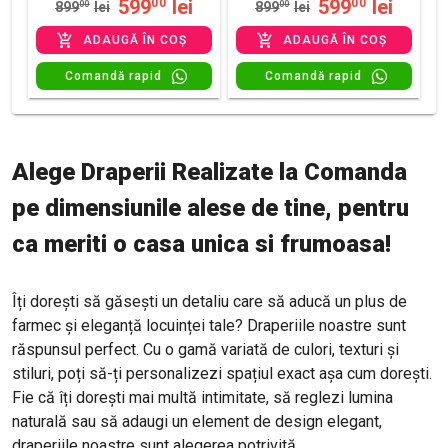
599
lei
599
lei
00
00
899
00
lei
899
00
lei
ADAUGĂ ÎN COȘ
ADAUGĂ ÎN COȘ
Comandă rapid
Comandă rapid
Alege Draperii Realizate la Comanda
pe dimensiunile alese de tine, pentru
ca meriti o casa unica si frumoasa!
Îți dorești să găsești un detaliu care să aducă un plus de
farmec și eleganță locuinței tale?
Draperiile noastre sunt
răspunsul perfect. Cu o gamă variată de culori, texturi și
stiluri, poți să-ți personalizezi spațiul exact așa cum dorești.
Fie că îți dorești mai multă intimitate, să reglezi lumina
naturală sau să adaugi un element de design elegant,
draperiile noastre sunt alegerea potrivită.