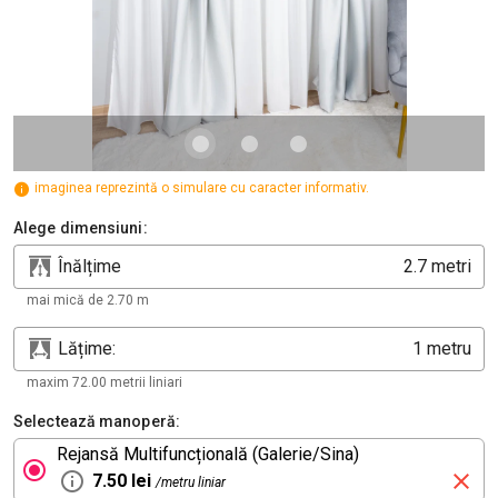
imaginea reprezintă o simulare cu caracter informativ.
Alege dimensiuni:
Înălțime
metri
mai mică de 2.70 m
Lățime:
metru
maxim 72.00 metrii liniari
Selectează manoperă:
Rejansă Multifuncțională (Galerie/Sina)
7.50 lei
/metru liniar