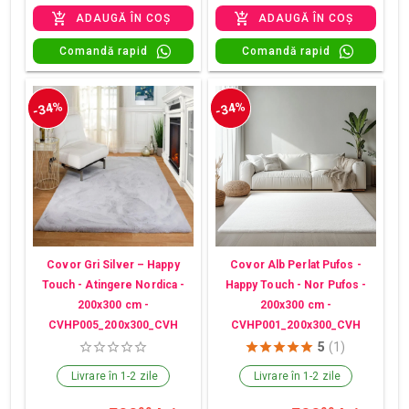
ADAUGĂ ÎN COȘ
ADAUGĂ ÎN COȘ
Comandă rapid
Comandă rapid
-34%
-34%
Covor Gri Silver – Happy
Covor Alb Perlat Pufos -
Touch - Atingere Nordica -
Happy Touch - Nor Pufos -
200x300 cm -
200x300 cm -
CVHP005_200x300_CVH
CVHP001_200x300_CVH
5
(1)
Livrare în 1-2 zile
Livrare în 1-2 zile