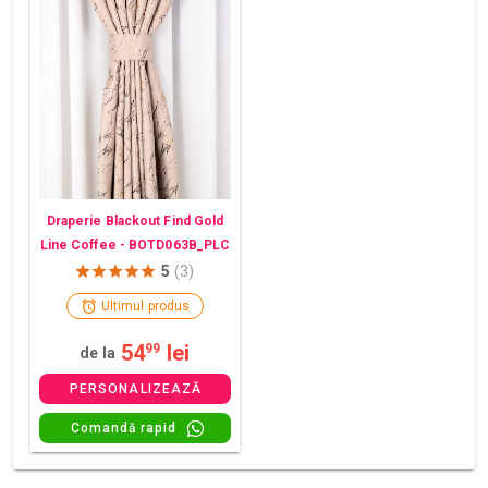
Draperie Blackout Find Gold
Line Coffee - BOTD063B_PLC
5
(3)
Ultimul produs
54
lei
99
de la
PERSONALIZEAZĂ
Comandă rapid