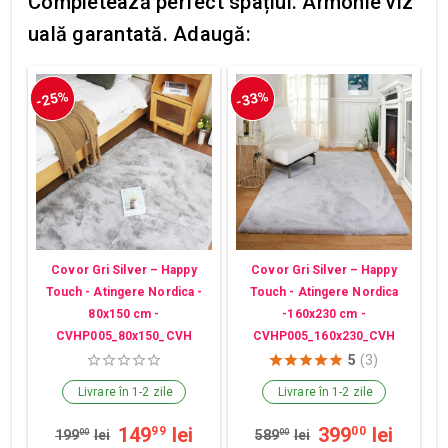
Completează perfect spațiul. Armonie viz
uală garantată. Adaugă:
-25%
-33%
Covor Gri Silver – Happy
Covor Gri Silver – Happy
Touch - Atingere Nordica -
Touch - Atingere Nordica
80x150 cm -
-160x230 cm -
CVHP005_80x150_CVH
CVHP005_160x230_CVH
5
(3)
Livrare în 1-2 zile
Livrare în 1-2 zile
149
lei
399
lei
99
00
199
00
lei
589
00
lei