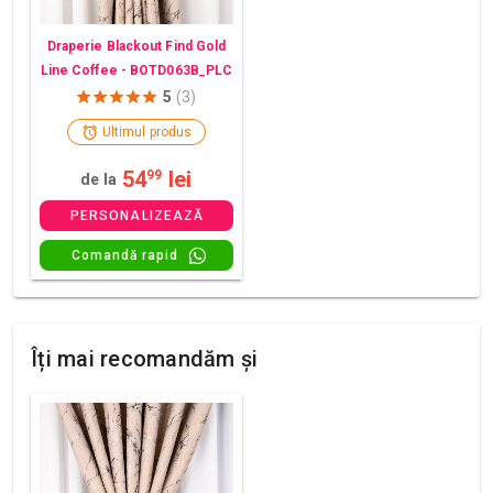
Draperie Blackout Find Gold
Line Coffee - BOTD063B_PLC
5
(3)
Ultimul produs
54
lei
99
de la
PERSONALIZEAZĂ
Comandă rapid
Îți mai recomandăm și