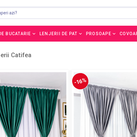
DE BUCATARIE
LENJERII DE PAT
PROSOAPE
COVOA
erii Catifea
-16%