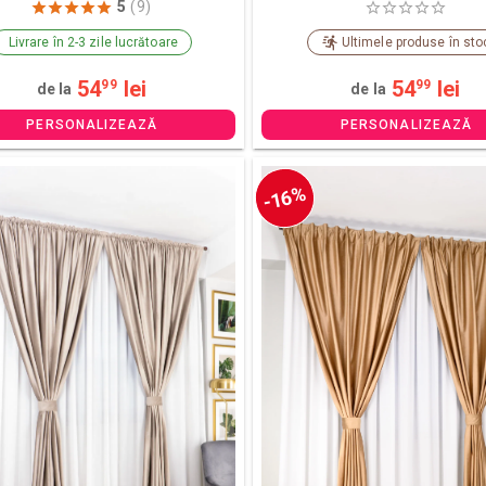
5
(9)
Livrare în 2-3 zile lucrătoare
Ultimele produse în sto
54
lei
54
lei
99
99
de la
de la
PERSONALIZEAZĂ
PERSONALIZEAZĂ
-16%