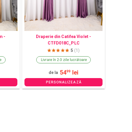
m -
Draperie din Catifea Violet -
CTFD018C_PLC
5
(1)
re
Livrare în 2-3 zile lucrătoare
54
lei
99
de la
PERSONALIZEAZĂ