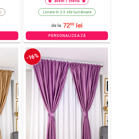
avem 1 ofertă
c
Livrare în 2-3 zile lucrătoare
72
lei
00
de la
PERSONALIZEAZĂ
-16%