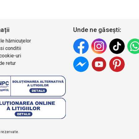
ații
Unde ne găsești:
le hărnicuțelor
si conditii
 cookie-uri
de retur
 rezervate.