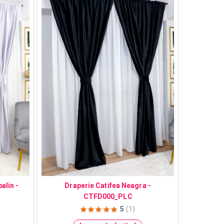
alin -
Draperie Catifea Neagra -
CTFD000_PLC
5
(1)