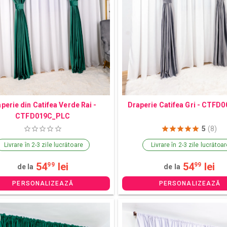
perie din Catifea Verde Rai -
Draperie Catifea Gri - CTFD
CTFD019C_PLC
5
(8)
Livrare în 2-3 zile lucrătoare
Livrare în 2-3 zile lucrătoa
54
lei
54
lei
99
99
de la
de la
PERSONALIZEAZĂ
PERSONALIZEAZĂ