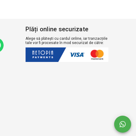
Plăți online securizate
Alege să plătești cu cardul online, iar tranzacțiile
tale vor fi procesate în mod securizat de către: