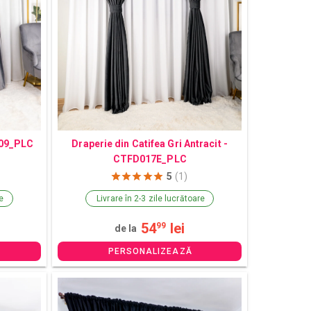
009_PLC
Draperie din Catifea Gri Antracit -
CTFD017E_PLC
5
(1)
re
Livrare în 2-3 zile lucrătoare
54
lei
99
de la
PERSONALIZEAZĂ