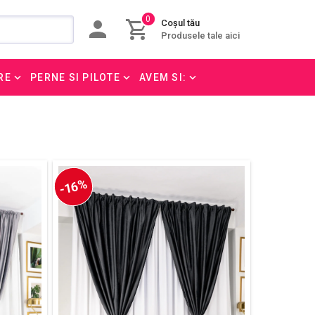
0
Coșul tău
Produsele tale aici
RE
PERNE SI PILOTE
AVEM SI:
-16%