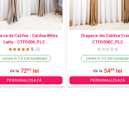
erie de Catifea - Catifea White
Draperie din Catifea Cre
Latte - CTFD006_PLC
CTFD008C_PLC
5
(3)
Livrare în 2-3 zile lucrătoare
Livrare în 2-3 zile lucrătoa
72
lei
54
lei
00
99
de la
de la
PERSONALIZEAZĂ
PERSONALIZEAZĂ