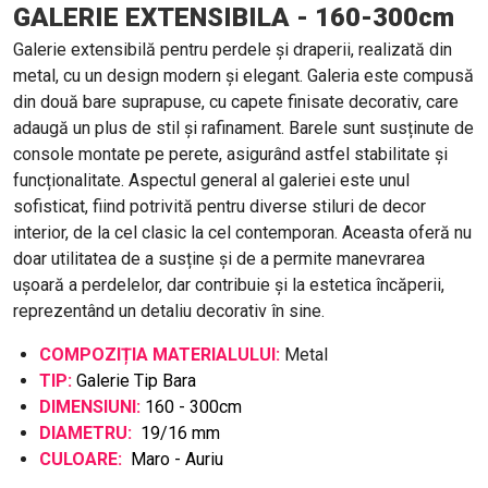
GALERIE EXTENSIBILA - 160-300cm
Galerie extensibilă pentru perdele și draperii, realizată din
metal, cu un design modern și elegant. Galeria este compusă
din două bare suprapuse, cu capete finisate decorativ, care
adaugă un plus de stil și rafinament. Barele sunt susținute de
console montate pe perete, asigurând astfel stabilitate și
funcționalitate. Aspectul general al galeriei este unul
sofisticat, fiind potrivită pentru diverse stiluri de decor
interior, de la cel clasic la cel contemporan. Aceasta oferă nu
doar utilitatea de a susține și de a permite manevrarea
ușoară a perdelelor, dar contribuie și la estetica încăperii,
reprezentând un detaliu decorativ în sine.
COMPOZIȚIA MATERIALULUI:
Metal
TIP:
Galerie Tip Bara
DIMENSIUNI:
160 - 300cm
DIAMETRU:
19/16 mm
CULOARE:
Maro - Auriu