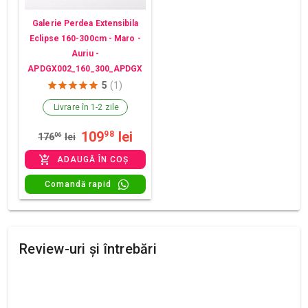
Galerie Perdea Extensibila
Eclipse 160-300cm - Maro -
Auriu -
APDGX002_160_300_APDGX
5
(1)
Livrare în 1-2 zile
109
lei
98
176
06
lei
ADAUGĂ ÎN COȘ
Comandă rapid
Review-uri și întrebări