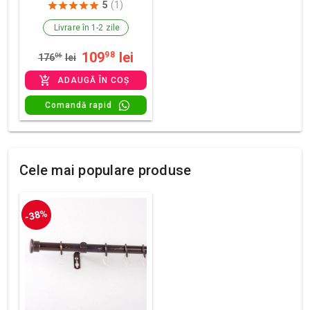
5
(1)
Livrare în 1-2 zile
109
lei
98
176
06
lei
ADAUGĂ ÎN COȘ
Comandă rapid
Cele mai populare produse
-38%