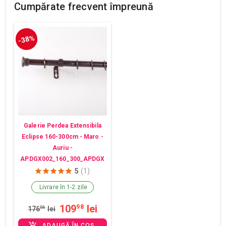
Cumpărate frecvent împreună
-38%
Galerie Perdea Extensibila
Eclipse 160-300cm - Maro -
Auriu -
APDGX002_160_300_APDGX
5
(1)
Livrare în 1-2 zile
109
lei
98
176
06
lei
ADAUGĂ ÎN COȘ