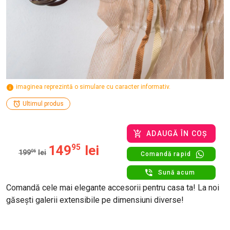
imaginea reprezintă o simulare cu caracter informativ.
Ultimul produs
ADAUGĂ ÎN COȘ
149
95
lei
199
06
lei
Comandă rapid
Sună acum
Comandă cele mai elegante accesorii pentru casa ta! La noi
găsești galerii extensibile pe dimensiuni diverse!