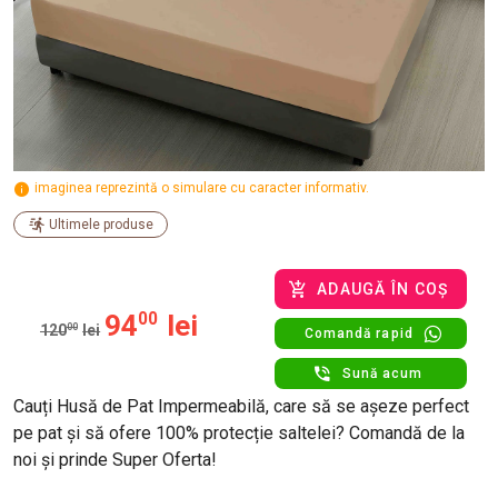
imaginea reprezintă o simulare cu caracter informativ.
Ultimele produse
ADAUGĂ ÎN COȘ
94
00
lei
120
00
lei
Comandă rapid
Sună acum
Cauți Husă de Pat Impermeabilă, care să se așeze perfect
pe pat și să ofere 100% protecție saltelei? Comandă de la
noi și prinde Super Oferta!