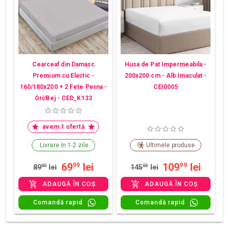
Cearceaf din Damasc
Husa de Pat Impermeabila -
Premium cu Elastic -
200x200 cm - Alb Imaculat -
160/180x200 + 2 Fete Perna -
CEI0005
Gri/Bej - CED_K133
avem 1 ofertă
Livrare în 1-2 zile
Ultimele produse
69
lei
109
lei
99
99
89
00
lei
145
00
lei
ADAUGĂ ÎN COȘ
ADAUGĂ ÎN COȘ
Comandă rapid
Comandă rapid