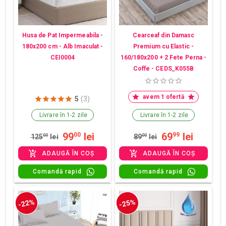
Husa de Pat Impermeabila -
Cearceaf din Damasc
180x200 cm - Alb Imaculat -
Premium cu Elastic -
CEI0004
160/180x200 + 2 Fete Perna -
Coffe - CEDS_K055B
avem 1 ofertă
5
(3)
Livrare în 1-2 zile
Livrare în 1-2 zile
99
lei
69
lei
00
99
125
00
lei
89
00
lei
ADAUGĂ ÎN COȘ
ADAUGĂ ÎN COȘ
Comandă rapid
Comandă rapid
-22%
-25%