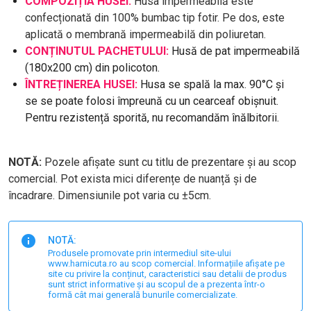
COMPOZIȚIA HUSEI:
Husa impermeabilă este
confecționată din 100% bumbac tip fotir. Pe dos, este
aplicată o membrană impermeabilă din poliuretan.
CONȚINUTUL PACHETULUI:
Husă de pat impermeabilă
(180x200 cm) din policoton.
ÎNTREȚINEREA HUSEI:
Husa se spală la max. 90°C și
se se poate folosi împreună cu un cearceaf obișnuit.
Pentru rezistență sporită, nu recomandăm înălbitorii.
NOTĂ:
Pozele afișate sunt cu titlu de prezentare și au scop
comercial. Pot exista mici diferențe de nuanță și de
încadrare. Dimensiunile pot varia cu ±5cm.
NOTĂ:
Produsele promovate prin intermediul site-ului
www.harnicuta.ro au scop comercial. Informațiile afișate pe
site cu privire la conținut, caracteristici sau detalii de produs
sunt strict informative și au scopul de a prezenta într-o
formă cât mai generală bunurile comercializate.