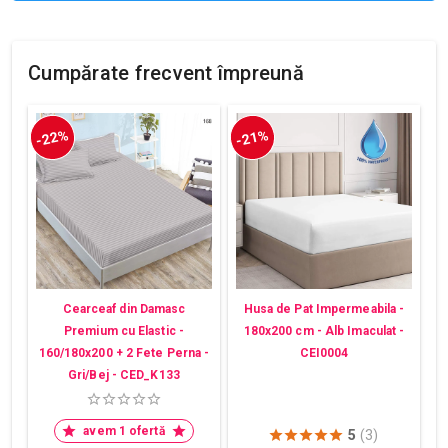
Cumpărate frecvent împreună
-22%
-21%
Cearceaf din Damasc
Husa de Pat Impermeabila -
Premium cu Elastic -
180x200 cm - Alb Imaculat -
160/180x200 + 2 Fete Perna -
CEI0004
Gri/Bej - CED_K133
avem 1 ofertă
5
(3)