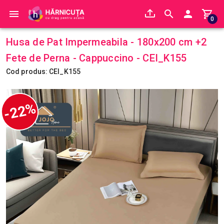
0
Husa de Pat Impermeabila - 180x200 cm +2
Fete de Perna - Cappuccino - CEI_K155
Cod produs: CEI_K155
-22%