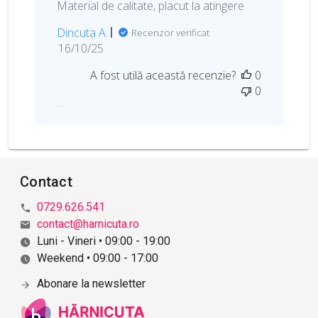
Material de calitate, placut la atingere
Dincuta A.
Recenzor verificat
D
16/10/25
a
A fost utilă această recenzie?
0
t
0
a
p
u
b
l
i
Contact
c
ă
0729.626.541
r
contact@harnicuta.ro
i
Luni - Vineri • 09:00 - 19:00
i
Weekend • 09:00 - 17:00
Abonare la newsletter