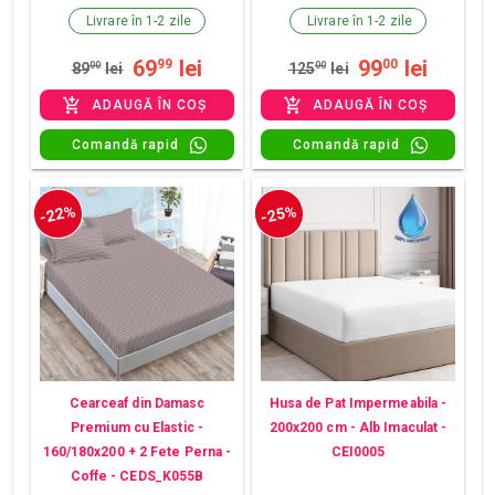
Livrare în 1-2 zile
Livrare în 1-2 zile
69
lei
99
lei
99
00
89
00
lei
125
00
lei
ADAUGĂ ÎN COȘ
ADAUGĂ ÎN COȘ
Comandă rapid
Comandă rapid
-22%
-25%
Cearceaf din Damasc
Husa de Pat Impermeabila -
Premium cu Elastic -
200x200 cm - Alb Imaculat -
160/180x200 + 2 Fete Perna -
CEI0005
Coffe - CEDS_K055B