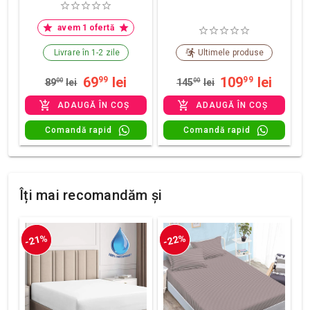
avem 1 ofertă
Livrare în 1-2 zile
Ultimele produse
69
lei
109
lei
99
99
89
00
lei
145
00
lei
ADAUGĂ ÎN COȘ
ADAUGĂ ÎN COȘ
Comandă rapid
Comandă rapid
Îți mai recomandăm și
-21%
-22%