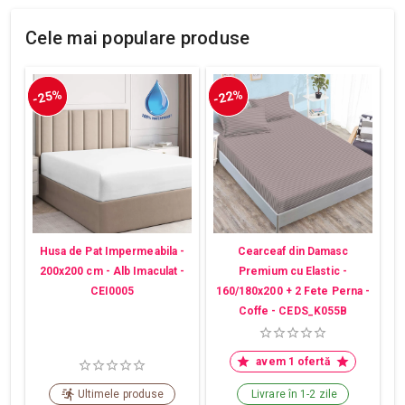
Cele mai populare produse
-25%
-22%
Husa de Pat Impermeabila -
Cearceaf din Damasc
200x200 cm - Alb Imaculat -
Premium cu Elastic -
CEI0005
160/180x200 + 2 Fete Perna -
Coffe - CEDS_K055B
avem 1 ofertă
Ultimele produse
Livrare în 1-2 zile