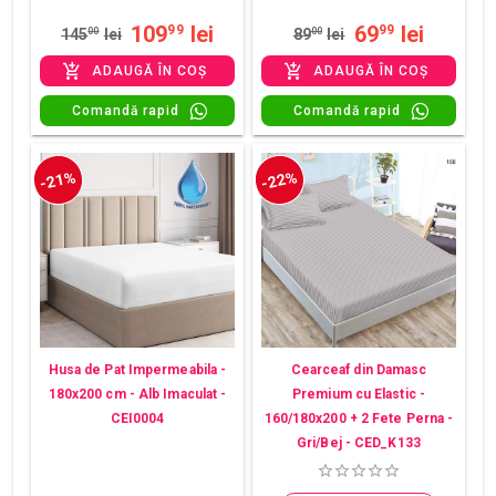
109
lei
69
lei
99
99
145
00
lei
89
00
lei
ADAUGĂ ÎN COȘ
ADAUGĂ ÎN COȘ
Comandă rapid
Comandă rapid
-21%
-22%
Husa de Pat Impermeabila -
Cearceaf din Damasc
180x200 cm - Alb Imaculat -
Premium cu Elastic -
CEI0004
160/180x200 + 2 Fete Perna -
Gri/Bej - CED_K133