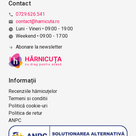
Contact
c
ă
0729.626.541
r
contact@harnicuta.ro
i
Luni - Vineri • 09:00 - 19:00
i
Weekend • 09:00 - 17:00
Abonare la newsletter
Informații
Recenziile hărnicuțelor
Termeni si conditii
Politică cookie-uri
Politica de retur
ANPC