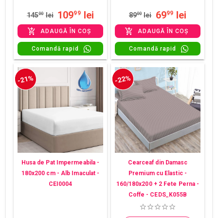
109
lei
69
lei
99
99
145
00
lei
89
00
lei
ADAUGĂ ÎN COȘ
ADAUGĂ ÎN COȘ
Comandă rapid
Comandă rapid
-21%
-22%
Husa de Pat Impermeabila -
Cearceaf din Damasc
180x200 cm - Alb Imaculat -
Premium cu Elastic -
CEI0004
160/180x200 + 2 Fete Perna -
Coffe - CEDS_K055B