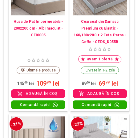
Husa de Pat Impermeabila -
Cearceaf din Damasc
200x200 cm - Alb Imaculat -
Premium cu Elastic -
CEI0005
160/180x200 + 2 Fete Perna -
Coffe - CEDS_K055B
avem 1 ofertă
Ultimele produse
Livrare în 1-2 zile
109
lei
69
lei
99
99
145
00
lei
89
00
lei
ADAUGĂ ÎN COȘ
ADAUGĂ ÎN COȘ
Comandă rapid
Comandă rapid
-21%
-22%