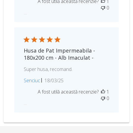
A fost utilă această recenzie?
1
t
0
a
p
u
b
l
i
c
Husa de Pat Impermeabila -
ă
180x200 cm - Alb Imaculat -
r
i
Super husa, recomand.
i
D
Senciuc
18/03/25
a
A fost utilă această recenzie?
1
t
0
a
p
u
b
l
i