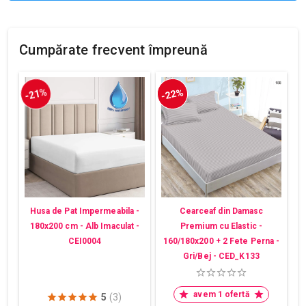
Cumpărate frecvent împreună
-21%
-22%
Husa de Pat Impermeabila -
Cearceaf din Damasc
180x200 cm - Alb Imaculat -
Premium cu Elastic -
CEI0004
160/180x200 + 2 Fete Perna -
Gri/Bej - CED_K133
avem 1 ofertă
5
(3)