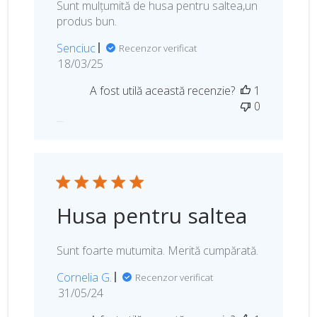
Sunt mulțumită de husa pentru saltea,un
produs bun.
Senciuc
Recenzor verificat
D
18/03/25
a
A fost utilă această recenzie?
1
t
0
a
p
u
b
l
i
c
Husa pentru saltea
ă
r
i
Sunt foarte mutumita. Merită cumpărată.
i
Cornelia G.
Recenzor verificat
D
31/05/24
a