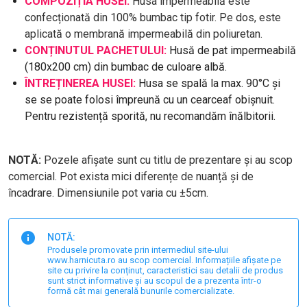
COMPOZIȚIA HUSEI:
Husa impermeabilă este
confecționată din 100% bumbac tip fotir. Pe dos, este
aplicată o membrană impermeabilă din poliuretan.
CONȚINUTUL PACHETULUI:
Husă de pat impermeabilă
(180x200 cm) din bumbac de culoare albă.
ÎNTREȚINEREA HUSEI:
Husa se spală la max. 90°C și
se se poate folosi împreună cu un cearceaf obișnuit.
Pentru rezistență sporită, nu recomandăm înălbitorii.
NOTĂ:
Pozele afișate sunt cu titlu de prezentare și au scop
comercial. Pot exista mici diferențe de nuanță și de
încadrare. Dimensiunile pot varia cu ±5cm.
NOTĂ:
Produsele promovate prin intermediul site-ului
www.harnicuta.ro au scop comercial. Informațiile afișate pe
site cu privire la conținut, caracteristici sau detalii de produs
sunt strict informative și au scopul de a prezenta într-o
formă cât mai generală bunurile comercializate.