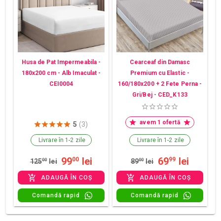
Husa de Pat Impermeabila -
Cearceaf din Damasc
180x200 cm - Alb Imaculat -
Premium cu Elastic -
CEI0004
160/180x200 + 2 Fete Perna -
Gri/Bej - CED_K133
avem 1 ofertă
5
(3)
Livrare în 1-2 zile
Livrare în 1-2 zile
99
lei
69
lei
00
99
125
00
lei
89
00
lei
ADAUGĂ ÎN COȘ
ADAUGĂ ÎN COȘ
Comandă rapid
Comandă rapid