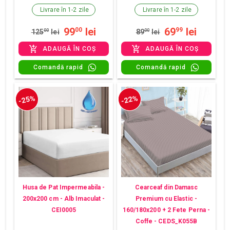
Livrare în 1-2 zile
Livrare în 1-2 zile
99
lei
69
lei
00
99
125
00
lei
89
00
lei
ADAUGĂ ÎN COȘ
ADAUGĂ ÎN COȘ
Comandă rapid
Comandă rapid
-25%
-22%
Husa de Pat Impermeabila -
Cearceaf din Damasc
200x200 cm - Alb Imaculat -
Premium cu Elastic -
CEI0005
160/180x200 + 2 Fete Perna -
Coffe - CEDS_K055B