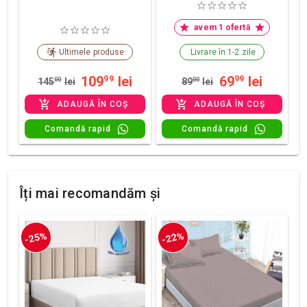
avem 1 ofertă
Ultimele produse
Livrare în 1-2 zile
109
lei
69
lei
99
99
145
00
lei
89
00
lei
ADAUGĂ ÎN COȘ
ADAUGĂ ÎN COȘ
Comandă rapid
Comandă rapid
Îți mai recomandăm și
-25%
-22%