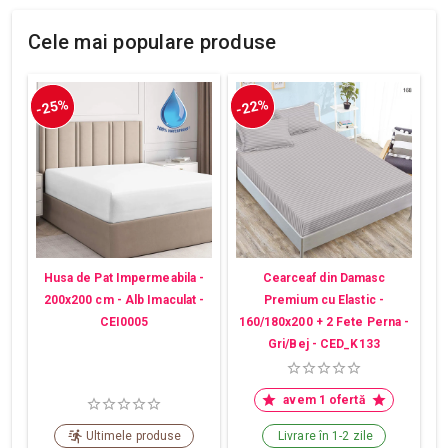
Cele mai populare produse
-25%
-22%
Husa de Pat Impermeabila -
Cearceaf din Damasc
200x200 cm - Alb Imaculat -
Premium cu Elastic -
CEI0005
160/180x200 + 2 Fete Perna -
Gri/Bej - CED_K133
avem 1 ofertă
Ultimele produse
Livrare în 1-2 zile