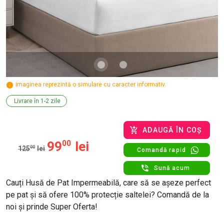
imaginea reprezintă o simulare cu caracter informativ.
Livrare în 1-2 zile
ADAUGĂ ÎN COȘ
99
00
lei
125
00
lei
Comandă rapid
Sună acum
Cauți Husă de Pat Impermeabilă, care să se așeze perfect
pe pat și să ofere 100% protecție saltelei? Comandă de la
noi și prinde Super Oferta!