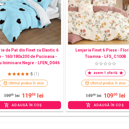
ie de Pat din Finet cu Elastic 6
Lenjerie Finet 6 Piese - Flor
e - 160/180x200 de Pucioasa -
Toamna - LFS_C100B
u Inimioare Negre - LFEN_D046
avem 1 ofertă
5
(1)
Ultimul produs în stoc
Ultimul produs în stoc
119
lei
109
lei
00
00
199
00
lei
149
00
lei
ADAUGĂ ÎN COȘ
ADAUGĂ ÎN COȘ