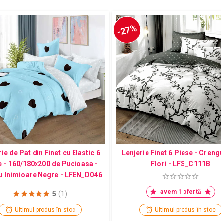
-27%
ie de Pat din Finet cu Elastic 6
Lenjerie Finet 6 Piese - Creng
e - 160/180x200 de Pucioasa -
Flori - LFS_C111B
u Inimioare Negre - LFEN_D046
avem 1 ofertă
5
(1)
Ultimul produs în stoc
Ultimul produs în stoc