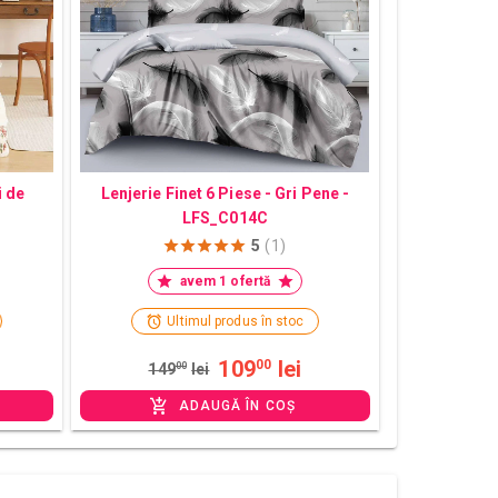
i de
Lenjerie Finet 6 Piese - Gri Pene -
LFS_C014C
5
(1)
avem 1 ofertă
Ultimul produs în stoc
109
lei
00
149
00
lei
ADAUGĂ ÎN COȘ