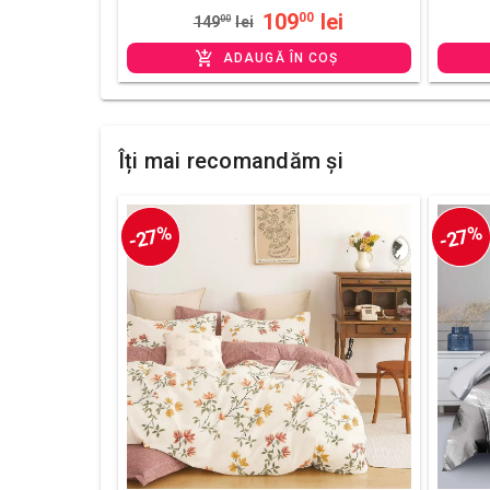
109
lei
00
149
00
lei
ADAUGĂ ÎN COȘ
Îți mai recomandăm și
-27%
-27%