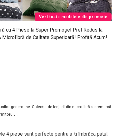
Vezi toate modelele din promoție
ră cu 4 Piese la Super Promoție! Pret Redus la
0% Microfibră de Calitate Superioară! Profită Acum!
unilor generoase. Colecția de lenjerii din microfibră se remarcă
rmitorului!
le 4 piese sunt perfecte pentru a-ți îmbrăca patul,