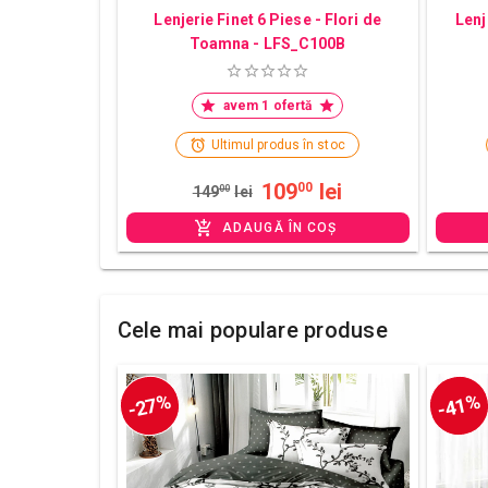
Lenjerie Finet 6 Piese - Flori de
Lenj
Toamna - LFS_C100B
avem 1 ofertă
Ultimul produs în stoc
109
lei
00
149
00
lei
ADAUGĂ ÎN COȘ
Cele mai populare produse
-27%
-41%