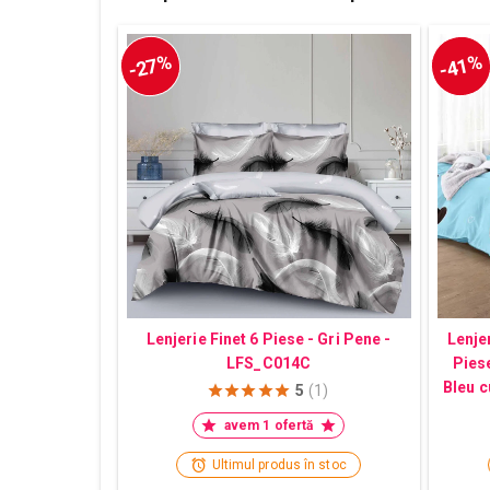
-27%
-41%
Lenjerie Finet 6 Piese - Gri Pene -
Lenjer
LFS_C014C
Pies
Bleu c
5
(1)
avem 1 ofertă
Ultimul produs în stoc