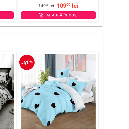
109
lei
00
149
00
lei
ADAUGĂ ÎN COȘ
-41%