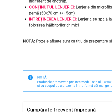
indiferent de anotimp.
CONȚINUTUL LENJERIEI:
Lenjerie din microfi
pernă (50x70 cm +/- 5cm).
ÎNTREȚINEREA LENJERIEI:
Lenjeria se spală l
folosirea înălbitorilor chimici.
NOTĂ:
Pozele afișate sunt cu titlu de prezentare și
NOTĂ:
Produsele promovate prin intermediul site-ului www.har
și au scopul de a prezenta într-o formă cât mai gene
Cumpărate frecvent împreună