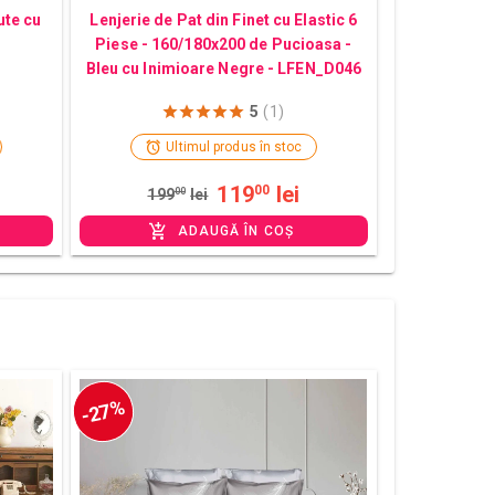
ute cu
Lenjerie de Pat din Finet cu Elastic 6
Piese - 160/180x200 de Pucioasa -
Bleu cu Inimioare Negre - LFEN_D046
5
(1)
Ultimul produs în stoc
119
lei
00
199
00
lei
ADAUGĂ ÎN COȘ
-27%