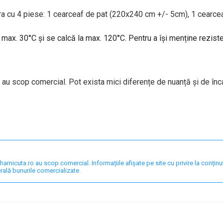
bra cu 4 piese: 1 cearceaf de pat (220x240 cm +/- 5cm), 1 cearce
a max. 30°C și se calcă la max. 120°C. Pentru a își menține rezis
 au scop comercial. Pot exista mici diferențe de nuanță și de înc
nicuta.ro au scop comercial. Informațiile afișate pe site cu privire la conținut,
rală bunurile comercializate.