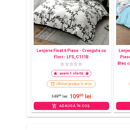
Lenjerie Finet 6 Piese - Crengute cu
Lenjer
Flori - LFS_C111B
Pies
Bleu c
avem 1 ofertă
Ultimul produs în stoc
109
lei
00
149
00
lei
ADAUGĂ ÎN COȘ