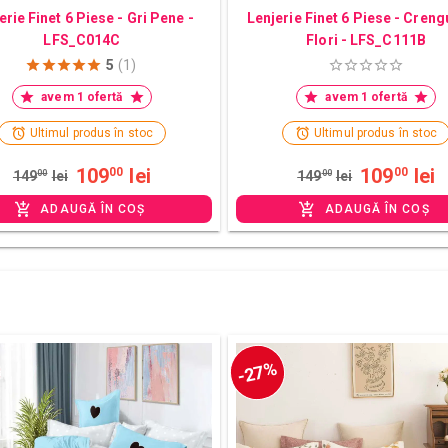
erie Finet 6 Piese - Gri Pene -
Lenjerie Finet 6 Piese - Creng
LFS_C014C
Flori - LFS_C111B
5
(1)
avem 1 ofertă
avem 1 ofertă
Ultimul produs în stoc
Ultimul produs în stoc
109
lei
109
lei
00
00
149
00
lei
149
00
lei
ADAUGĂ ÎN COȘ
ADAUGĂ ÎN COȘ
-27%