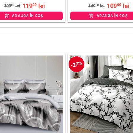
119
lei
109
lei
00
00
199
00
lei
149
00
lei
ADAUGĂ ÎN COȘ
ADAUGĂ ÎN COȘ
-27%