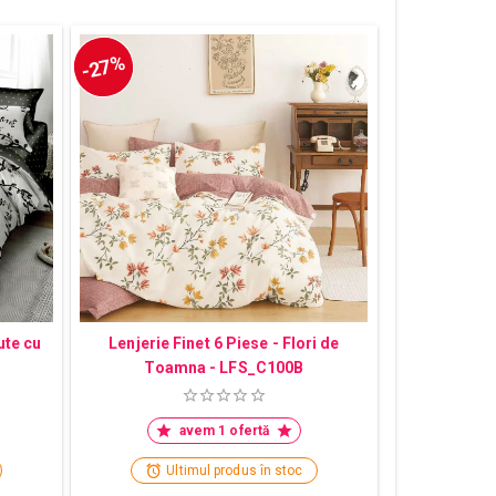
-27%
ute cu
Lenjerie Finet 6 Piese - Flori de
Toamna - LFS_C100B
avem 1 ofertă
Ultimul produs în stoc