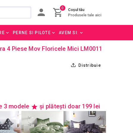
0
Coșul tău
Produsele tale aici
RE
PERNE SI PILOTE
AVEM SI:
ra 4 Piese Mov Floricele Mici LM0011
Distribuie
re 3 modele
și plătești doar 199 lei