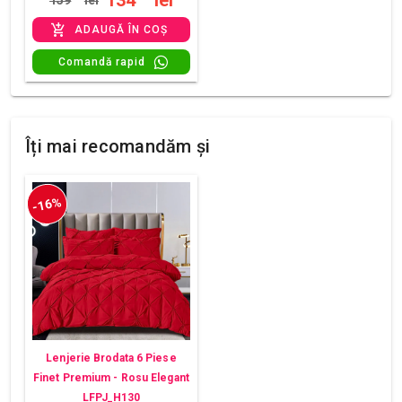
134
lei
159
lei
ADAUGĂ ÎN COȘ
Comandă rapid
Îți mai recomandăm și
-16%
Lenjerie Brodata 6 Piese
Finet Premium - Rosu Elegant
LFPJ_H130