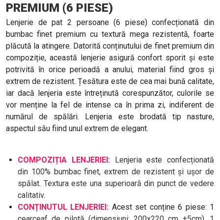
PREMIUM (6 PIESE)
Lenjerie de pat 2 persoane (6 piese) confecționată din
bumbac finet premium cu textură mega rezistentă, foarte
plăcută la atingere. Datorită conținutului de finet premium din
compoziție, această lenjerie asigură confort sporit și este
potrivită în orice perioadă a anului, material fiind gros și
extrem de rezistent. Țesătura este de cea mai bună calitate,
iar dacă lenjeria este întreținută corespunzător, culorile se
vor menține la fel de intense ca în prima zi, indiferent de
numărul de spălări. Lenjeria este brodată tip nasture,
aspectul său fiind unul extrem de elegant.
COMPOZIȚIA LENJERIEI:
Lenjeria este confecționată
din 100% bumbac finet, extrem de rezistent și ușor de
spălat. Textura este una superioară din punct de vedere
calitativ.
CONȚINUTUL LENJERIEI:
Acest set conține 6 piese: 1
c
earceaf de pilotă (dimensiuni: 200x220 cm ±5cm), 1