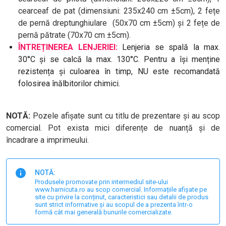
c
earceaf de pat (dimensiuni: 235x240 cm ±5cm), 2 fețe
de pernă dreptunghiulare (
50x70 cm ±5cm) și 2 fețe de
pernă pătrate (70x70 cm ±5cm).
ÎNTREȚINEREA LENJERIEI:
Lenjeria se spală la max.
30°C și se calcă la max. 130°C. Pentru a își menține
rezistența și culoarea în timp, NU este recomandată
folosirea înălbitorilor chimici.
NOTĂ:
Pozele afișate sunt cu titlu de prezentare și au scop
comercial. Pot exista mici diferențe de nuanță și de
încadrare a imprimeului.
NOTĂ:
Produsele promovate prin intermediul site-ului
www.harnicuta.ro au scop comercial. Informațiile afișate pe
site cu privire la conținut, caracteristici sau detalii de produs
sunt strict informative și au scopul de a prezenta într-o
formă cât mai generală bunurile comercializate.