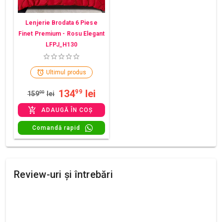
Lenjerie Brodata 6 Piese
Finet Premium - Rosu Elegant
LFPJ_H130
Ultimul produs
134
lei
99
159
00
lei
ADAUGĂ ÎN COȘ
Comandă rapid
Review-uri și întrebări