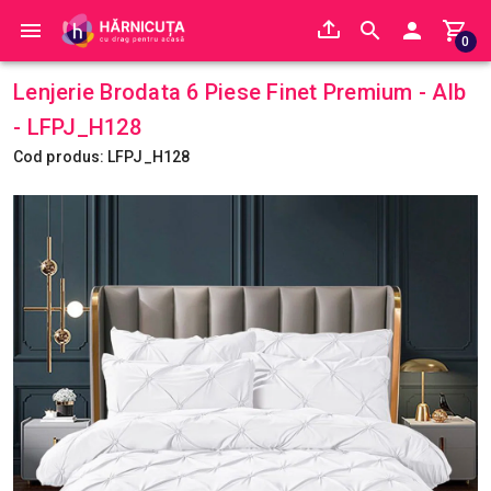
0
Lenjerie Brodata 6 Piese Finet Premium - Alb
- LFPJ_H128
Cod produs: LFPJ_H128