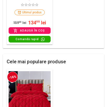
Ultimul produs
134
lei
99
159
00
lei
ADAUGĂ ÎN COȘ
Comandă rapid
Cele mai populare produse
-16%