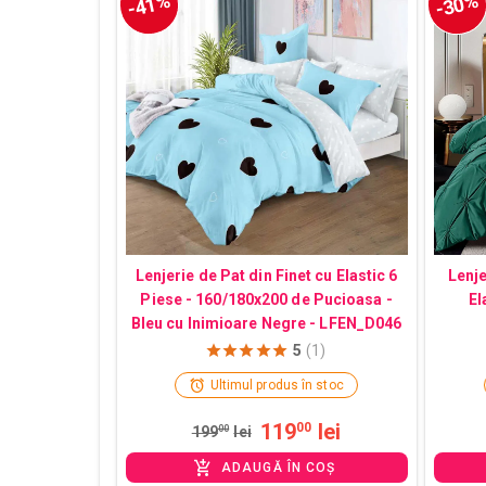
-41%
-30%
Lenjerie de Pat din Finet cu Elastic 6
Lenj
Piese - 160/180x200 de Pucioasa -
El
Bleu cu Inimioare Negre - LFEN_D046
5
(1)
Ultimul produs în stoc
119
lei
00
199
00
lei
ADAUGĂ ÎN COȘ