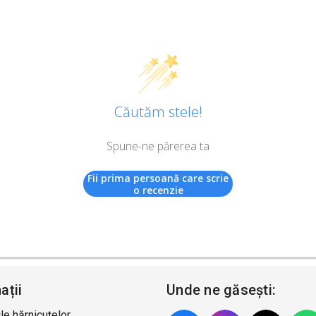
Căutăm stele!
Spune-ne părerea ta
Fii prima persoană care scrie
o recenzie
ații
Unde ne găsești:
le hărnicuțelor