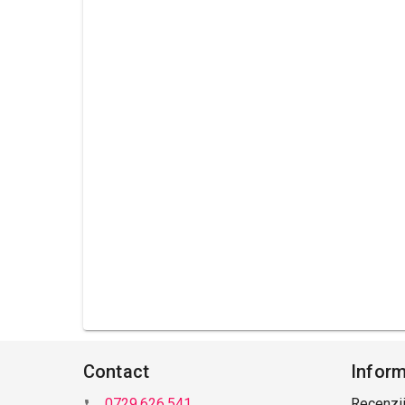
Contact
Inform
0729.626.541
Recenzii