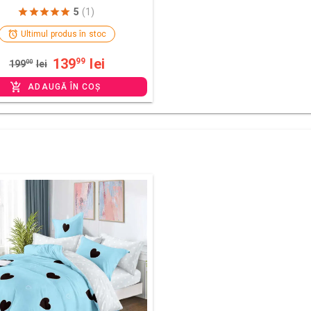
5
(1)
Ultimul produs în stoc
139
lei
99
199
00
lei
ADAUGĂ ÎN COȘ