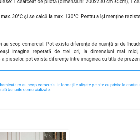
piese: 1 c
earceaf de pilotă (dimensiuni: 200x230 cm ±5cm), 1 c
e
a max. 30°C și se calcă la max. 130°C. Pentru a își menține rezis
i au scop comercial. Pot exista diferențe de nuanță și de încadr
eași imagine repetată de trei ori, la dimensiuni mai mici, 
a pieselor, pot exista diferențe între imaginea cu titlu de prezenta
nicuta.ro au scop comercial. Informațiile afișate pe site cu privire la conținut,
rală bunurile comercializate.