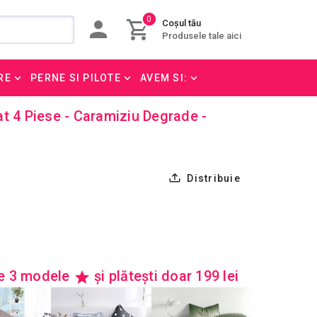
0
Coșul tău
Produsele tale aici
RE
PERNE SI PILOTE
AVEM SI:
t 4 Piese - Caramiziu Degrade -
Distribuie
re 3 modele
și plătești doar 199 lei