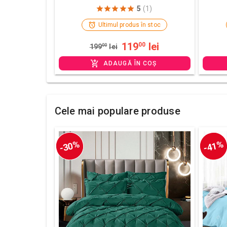
5
(1)
Ultimul produs în stoc
119
lei
00
199
00
lei
ADAUGĂ ÎN COȘ
Cele mai populare produse
-30%
-41%