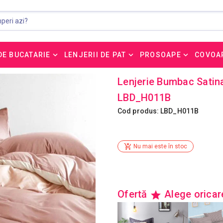
DE BUCATARIE
LENJERII DE PAT
PROSOAPE
COVOA
Lenjerie Bumbac Satina
LBD_H011B
Cod produs: LBD_H011B
Nu mai este în stoc
Ofertă
Alege orica