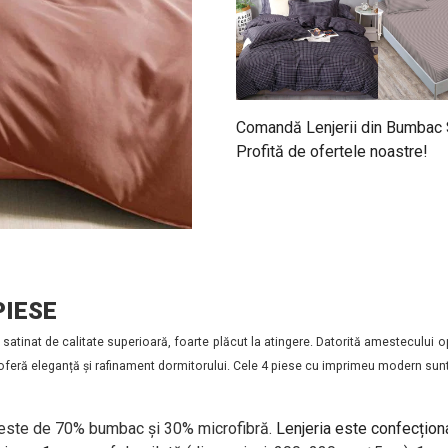
Comandă Lenjerii din Bumbac Sa
Profită de ofertele noastre!
PIESE
atinat de calitate superioară, foarte plăcut la atingere. Datorită amestecului o
ii oferă eleganță și rafinament dormitorului. Cele 4 piese cu imprimeu modern sunt
 este de 70% bumbac și 30% microfibră.
Lenjeria este confecțion