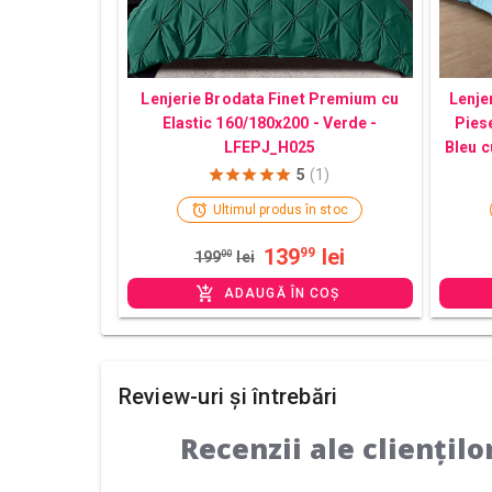
Lenjerie Brodata Finet Premium cu
Lenjer
Elastic 160/180x200 - Verde -
Pies
LFEPJ_H025
Bleu c
5
(1)
Ultimul produs în stoc
139
lei
99
199
00
lei
ADAUGĂ ÎN COȘ
Review-uri și întrebări
Recenzii ale cliențilo