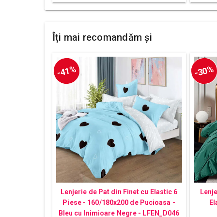
Îți mai recomandăm și
-41%
-30%
Lenjerie de Pat din Finet cu Elastic 6
Lenj
Piese - 160/180x200 de Pucioasa -
El
Bleu cu Inimioare Negre - LFEN_D046