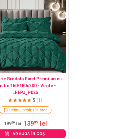
erie Brodata Finet Premium cu
astic 160/180x200 - Verde -
LFEPJ_H025
5
(1)
Ultimul produs în stoc
139
lei
99
199
00
lei
ADAUGĂ ÎN COȘ