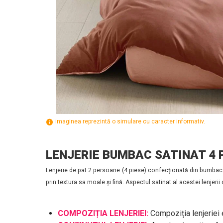
imaginea reprezintă o simulare cu caracter informativ.
LENJERIE BUMBAC SATINAT 4 
Lenjerie de pat 2 persoane (4 piese) confecționată din bumbac s
prin textura sa moale și fină. Aspectul satinat al acestei lenjer
COMPOZIȚIA LENJERIEI:
Compoziția lenjeriei