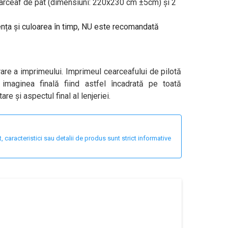
arceaf de pat (dimensiuni: 220x230 cm ±5cm) și 2
tența și culoarea în timp, NU este recomandată
are a imprimeului. Imprimeul cearceafului de pilotă
imaginea finală fiind astfel încadrată pe toată
re și aspectul final al lenjeriei.
 caracteristici sau detalii de produs sunt strict informative