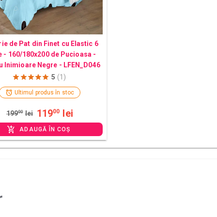
ie de Pat din Finet cu Elastic 6
e - 160/180x200 de Pucioasa -
u Inimioare Negre - LFEN_D046
5
(1)
Ultimul produs în stoc
119
lei
00
199
00
lei
ADAUGĂ ÎN COȘ
r