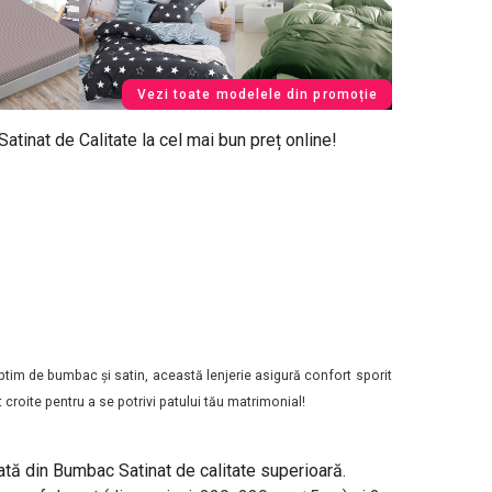
Vezi toate modelele din promoție
tinat de Calitate la cel mai bun preț online!
ptim de bumbac și satin, această lenjerie asigură confort sporit
 croite pentru a se potrivi patului tău matrimonial!
ată din Bumbac Satinat de calitate superioară.