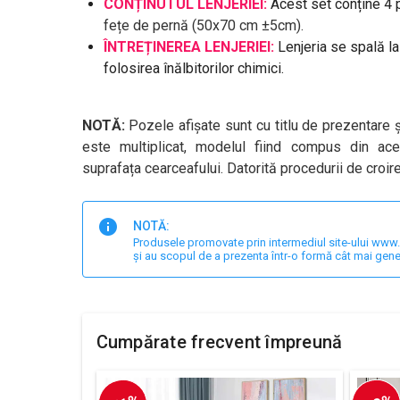
CONȚINUTUL LENJERIEI:
Acest set conține 4 
fețe de pernă (
50x70 cm ±5cm).
ÎNTREȚINEREA LENJERIEI:
Lenjeria se spală l
folosirea înălbitorilor chimici.
NOTĂ:
Pozele afișate sunt cu titlu de prezentare ș
este multiplicat, modelul fiind compus din ace
suprafața cearceafului. Datorită procedurii de croire 
NOTĂ:
Produsele promovate prin intermediul site-ului www.har
și au scopul de a prezenta într-o formă cât mai gene
Cumpărate frecvent împreună