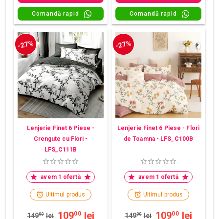
Comandă rapid
Comandă rapid
-27%
-27%
Lenjerie Finet 6 Piese -
Lenjerie Finet 6 Piese - Flori
Crengute cu Flori -
de Toamna - LFS_C100B
LFS_C111B
avem 1 ofertă
avem 1 ofertă
Ultimul produs
Ultimul produs
109
lei
109
lei
00
00
149
00
lei
149
00
lei