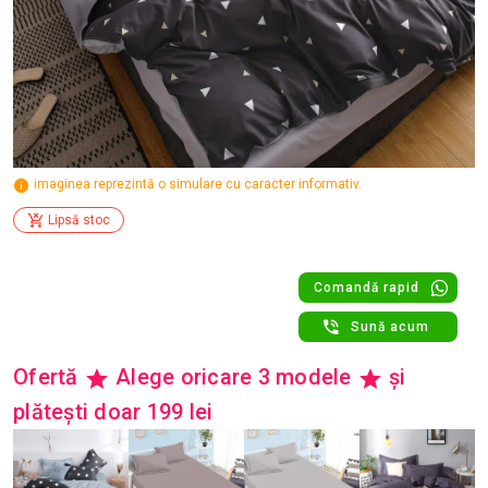
imaginea reprezintă o simulare cu caracter informativ.
Lipsă stoc
Comandă rapid
Sună acum
Ofertă
Alege oricare 3 modele
și
plătești doar 199 lei