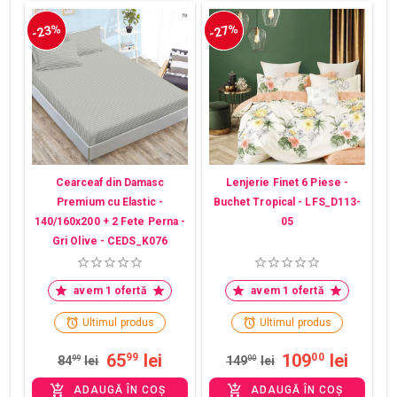
-23%
-27%
Cearceaf din Damasc
Lenjerie Finet 6 Piese -
Premium cu Elastic -
Buchet Tropical - LFS_D113-
140/160x200 + 2 Fete Perna -
05
Gri Olive - CEDS_K076
avem 1 ofertă
avem 1 ofertă
Ultimul produs
Ultimul produs
65
lei
109
lei
99
00
84
99
lei
149
00
lei
ADAUGĂ ÎN COȘ
ADAUGĂ ÎN COȘ