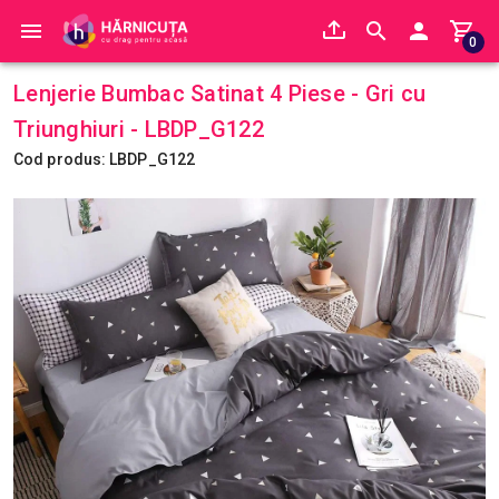
0
Lenjerie Bumbac Satinat 4 Piese - Gri cu
Triunghiuri - LBDP_G122
Cod produs: LBDP_G122