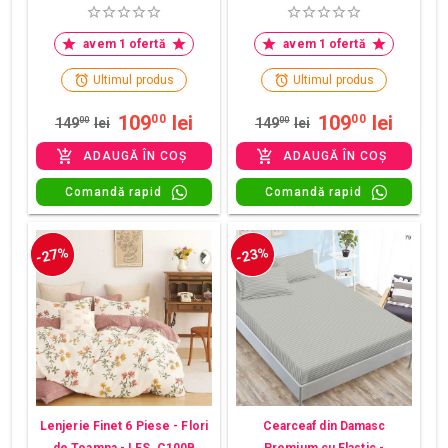
avem 1 ofertă
avem 1 ofertă
Ultimul produs
Ultimul produs
109
lei
109
lei
00
00
149
00
lei
149
00
lei
ADAUGĂ ÎN COȘ
ADAUGĂ ÎN COȘ
Comandă rapid
Comandă rapid
-27%
-23%
Lenjerie Finet 6 Piese - Flori
Cearceaf din Damasc