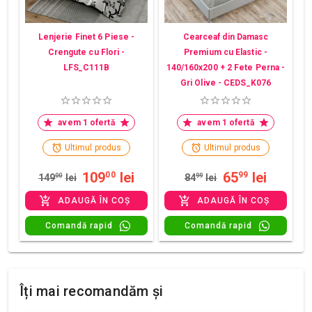
Lenjerie Finet 6 Piese -
Cearceaf din Damasc
Crengute cu Flori -
Premium cu Elastic -
LFS_C111B
140/160x200 + 2 Fete Perna -
Gri Olive - CEDS_K076
avem 1 ofertă
avem 1 ofertă
Ultimul produs
Ultimul produs
109
lei
65
lei
00
99
149
00
lei
84
99
lei
ADAUGĂ ÎN COȘ
ADAUGĂ ÎN COȘ
Comandă rapid
Comandă rapid
Îți mai recomandăm și