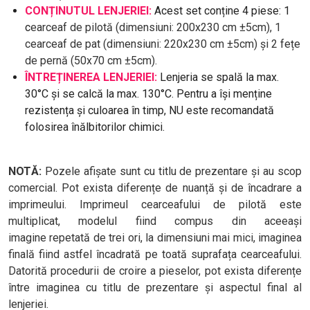
CONȚINUTUL LENJERIEI:
Acest set conține 4 piese: 1
c
earceaf de pilotă (dimensiuni: 200x230 cm ±5cm), 1
c
earceaf de pat (dimensiuni: 220x230 cm ±5cm) și 2 fețe
de pernă (
50x70 cm ±5cm).
ÎNTREȚINEREA LENJERIEI:
Lenjeria se spală la max.
30°C și se calcă la max. 130°C. Pentru a își menține
rezistența și culoarea în timp, NU este recomandată
folosirea înălbitorilor chimici.
NOTĂ:
Pozele afișate sunt cu titlu de prezentare și au scop
comercial. Pot exista diferențe de nuanță și de încadrare a
imprimeului. Imprimeul cearceafului de pilotă este
multiplicat, modelul fiind compus din aceeași
imagine repetată de trei ori, la dimensiuni mai mici, imaginea
finală fiind astfel încadrată pe toată suprafața cearceafului.
Datorită procedurii de croire a pieselor, pot exista diferențe
între imaginea cu titlu de prezentare și aspectul final al
lenjeriei.