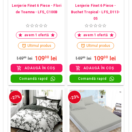
Lenjerie Finet 6 Piese - Flori
Lenjerie Finet 6 Piese -
de Toamna - LFS_C100B
Buchet Tropical - LFS_D113-
05
avem 1 ofertă
avem 1 ofertă
Ultimul produs
Ultimul produs
109
lei
109
lei
00
00
149
00
lei
149
00
lei
ADAUGĂ ÎN COȘ
ADAUGĂ ÎN COȘ
Comandă rapid
Comandă rapid
-27%
-23%