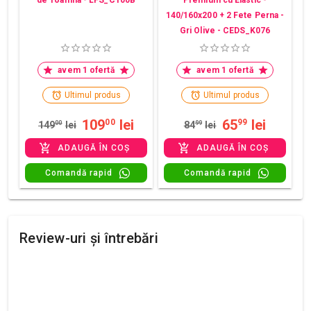
de Toamna - LFS_C100B
Premium cu Elastic -
140/160x200 + 2 Fete Perna -
Gri Olive - CEDS_K076
avem 1 ofertă
avem 1 ofertă
Ultimul produs
Ultimul produs
109
lei
65
lei
00
99
149
00
lei
84
99
lei
ADAUGĂ ÎN COȘ
ADAUGĂ ÎN COȘ
Comandă rapid
Comandă rapid
Review-uri și întrebări