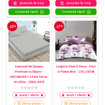
ADAUGĂ ÎN COȘ
ADAUGĂ ÎN COȘ
Comandă rapid
Comandă rapid
-23%
-27%
Cearceaf din Damasc
Lenjerie Finet 6 Piese - Flori
Premium cu Elastic -
si Fluturi Mov - LFS_C023B
140/160x200 + 2 Fete Perna -
Gri Olive - CEDS_K076
avem 1 ofertă
avem 1 ofertă
Ultimul produs
Ultimul produs