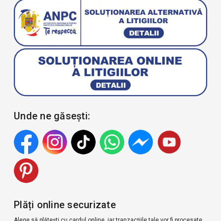
Unde ne găsești:
Plăți online securizate
Alege să plătești cu cardul online, iar tranzacțiile tale vor fi procesate