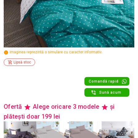
imaginea reprezintă o simulare cu caracter informativ.
Lipsă stoc
Comandă rapid
Sună acum
Ofertă
Alege oricare 3 modele
și
plătești doar 199 lei