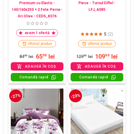
Premium cu Elastic -
Piese - Turnul Eiffel -
140/160x200 + 2 Fete Perna -
LFJ_A085
Gri Olive - CEDS_K076
avem 1 ofertă
5
(2)
Ultimul produs
Ultimul produs
65
lei
109
lei
99
99
84
99
lei
129
99
lei
ADAUGĂ ÎN COȘ
ADAUGĂ ÎN COȘ
Comandă rapid
Comandă rapid
-27%
-23%