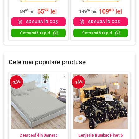
65
lei
109
lei
99
00
84
99
lei
149
00
lei
ADAUGĂ ÎN COȘ
ADAUGĂ ÎN COȘ
Comandă rapid
Comandă rapid
Cele mai populare produse
-23%
-16%
Cearceaf din Damasc
Lenjerie Bumbac Finet 6