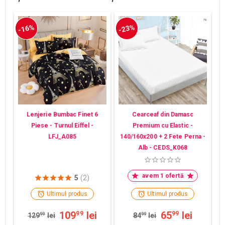
-16%
-23%
Lenjerie Bumbac Finet 6
Cearceaf din Damasc
Piese - Turnul Eiffel -
Premium cu Elastic -
LFJ_A085
140/160x200 + 2 Fete Perna -
Alb - CEDS_K068
avem 1 ofertă
5
(2)
Ultimul produs
Ultimul produs
109
lei
65
lei
99
99
129
99
lei
84
99
lei