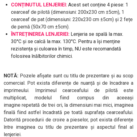
CONȚINUTUL LENJERIEI:
Acest set conține 4 piese: 1
c
earceaf de pilotă (dimensiuni: 200x230 cm ±5cm), 1
c
earceaf de pat (dimensiuni: 220x230 cm ±5cm) și 2 fețe
de pernă (
50x70 cm ±5cm).
ÎNTREȚINEREA LENJERIEI:
Lenjeria se spală la max.
30°C și se calcă la max. 130°C. Pentru a își menține
rezistența și culoarea în timp, NU este recomandată
folosirea înălbitorilor chimici.
NOTĂ:
Pozele afișate sunt cu titlu de prezentare și au scop
comercial. Pot exista diferențe de nuanță și de încadrare a
imprimeului. Imprimeul cearceafului de pilotă este
multiplicat, modelul fiind compus din aceeași
imagine repetată de trei ori, la dimensiuni mai mici, imaginea
finală fiind astfel încadrată pe toată suprafața cearceafului.
Datorită procedurii de croire a pieselor, pot exista diferențe
între imaginea cu titlu de prezentare și aspectul final al
lenjeriei.