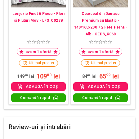
Lenjerie Finet 6 Piese - Flori
Cearceaf din Damasc
si Fluturi Mov - LFS_C023B
Premium cu Elastic -
140/160x200 + 2 Fete Perna -
Alb - CEDS_K068
avem 1 ofertă
avem 1 ofertă
Ultimul produs
Ultimul produs
109
lei
65
lei
00
99
149
00
lei
84
99
lei
ADAUGĂ ÎN COȘ
ADAUGĂ ÎN COȘ
Comandă rapid
Comandă rapid
Review-uri și întrebări