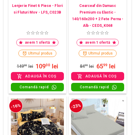
Lenjerie Finet 6 Piese - Flori
Cearceaf din Damasc
si Fluturi Mov - LFS_C023B
Premium cu Elastic -
140/160x200 + 2 Fete Perna -
Alb - CEDS_K068
avem 1 ofertă
avem 1 ofertă
Ultimul produs
Ultimul produs
109
lei
65
lei
00
99
149
00
lei
84
99
lei
ADAUGĂ ÎN COȘ
ADAUGĂ ÎN COȘ
Comandă rapid
Comandă rapid
-16%
-23%