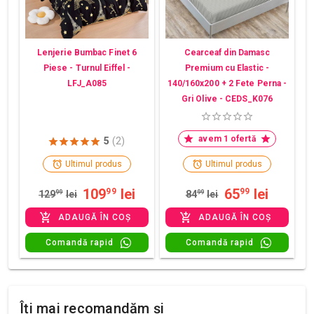
Lenjerie Bumbac Finet 6
Cearceaf din Damasc
Piese - Turnul Eiffel -
Premium cu Elastic -
LFJ_A085
140/160x200 + 2 Fete Perna -
Gri Olive - CEDS_K076
avem 1 ofertă
5
(2)
Ultimul produs
Ultimul produs
109
lei
65
lei
99
99
129
99
lei
84
99
lei
ADAUGĂ ÎN COȘ
ADAUGĂ ÎN COȘ
Comandă rapid
Comandă rapid
Îți mai recomandăm și