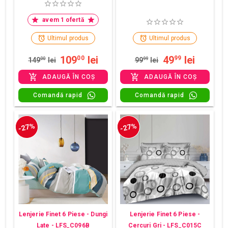
avem 1 ofertă
Ultimul produs
Ultimul produs
109
lei
49
lei
00
99
149
00
lei
99
99
lei
ADAUGĂ ÎN COȘ
ADAUGĂ ÎN COȘ
Comandă rapid
Comandă rapid
-27%
-27%
Lenjerie Finet 6 Piese - Dungi
Lenjerie Finet 6 Piese -
Late - LFS_C096B
Cercuri Gri - LFS_C015C