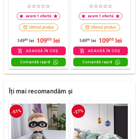
avem 1 ofertă
avem 1 ofertă
Ultimul produs
Ultimul produs
109
lei
109
lei
00
00
149
00
lei
149
00
lei
ADAUGĂ ÎN COȘ
ADAUGĂ ÎN COȘ
Comandă rapid
Comandă rapid
Îți mai recomandăm și
-51%
-27%