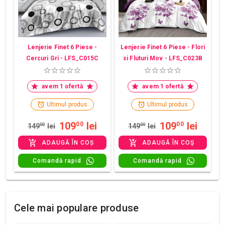
Lenjerie Finet 6 Piese -
Lenjerie Finet 6 Piese - Flori
Cercuri Gri - LFS_C015C
si Fluturi Mov - LFS_C023B
avem 1 ofertă
avem 1 ofertă
Ultimul produs
Ultimul produs
109
lei
109
lei
00
00
149
00
lei
149
00
lei
ADAUGĂ ÎN COȘ
ADAUGĂ ÎN COȘ
Comandă rapid
Comandă rapid
Cele mai populare produse