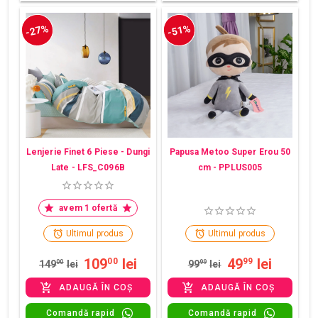
-27%
-51%
Lenjerie Finet 6 Piese - Dungi
Papusa Metoo Super Erou 50
Late - LFS_C096B
cm - PPLUS005
avem 1 ofertă
Ultimul produs
Ultimul produs
109
lei
49
lei
00
99
149
00
lei
99
99
lei
ADAUGĂ ÎN COȘ
ADAUGĂ ÎN COȘ
Comandă rapid
Comandă rapid