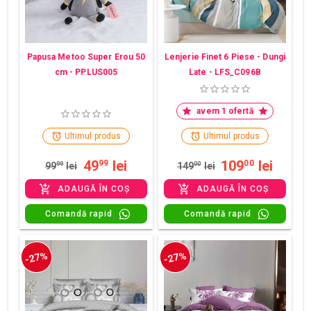
Papusa Metoo Super Erou 50
Lenjerie Finet 6 Piese - Dungi
cm - PPLUS005
Late - LFS_C096B
avem 1 ofertă
Ultimul produs
Ultimul produs
49
lei
109
lei
99
00
99
99
lei
149
00
lei
ADAUGĂ ÎN COȘ
ADAUGĂ ÎN COȘ
Comandă rapid
Comandă rapid
-27%
-27%