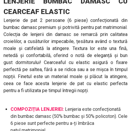
LENJERIE BUMBAC DAMASC CU
CEARCEAF ELASTIC
Lenjerie de pat 2 persoane (6 piese) confecționată din
bumbac damasc premium și potrivită pentru pat matrimonial.
Colecția de lenjerii din damasc se remarcă prin calitatea
croielilor, a cusăturilor impecabile, țesătura având o textură
moale și catifelată la atingere. Textura lor este una fină,
netedă și confortabilă, oferind o notă de eleganță și bun
gust dormitorului! Cearceaful cu elastic asigură o fixare
perfectă pe saltea, fără a se ridica sau a se mișca în timpul
nopții. Finetul este un material moale și plăcut la atingere,
ceea ce face acesta lenjerie de pat cu elastic perfecta
pentru a fi utilizata pe timpul întregii nopți.
COMPOZIȚIA LENJERIEI:
Lenjeria este confecționată
din bumbac damasc (50% bumbac și 50% policoton). Cele
6 piese sunt perfecte pentru a-ți îmbrăca
patul matrimonial.