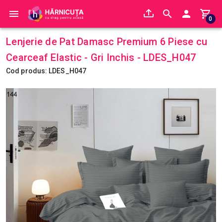
0
Lenjerie de Pat Damasc Premium 6 Piese cu
Cearceaf Elastic - Gri Inchis - LDES_H047
Cod produs: LDES_H047