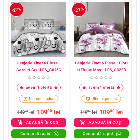
-27%
-27%
Lenjerie Finet 6 Piese -
Lenjerie Finet 6 Piese - Flori
Cercuri Gri - LFS_C015C
si Fluturi Mov - LFS_C023B
avem 1 ofertă
avem 1 ofertă
Ultimul produs
Ultimul produs
109
lei
109
lei
00
00
149
00
lei
149
00
lei
ADAUGĂ ÎN COȘ
ADAUGĂ ÎN COȘ
Comandă rapid
Comandă rapid