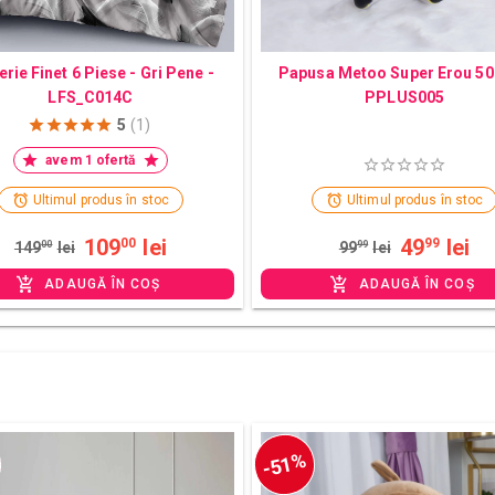
erie Finet 6 Piese - Gri Pene -
Papusa Metoo Super Erou 50
LFS_C014C
PPLUS005
5
(1)
avem 1 ofertă
Ultimul produs în stoc
Ultimul produs în stoc
109
lei
49
lei
00
99
149
00
lei
99
99
lei
ADAUGĂ ÎN COȘ
ADAUGĂ ÎN COȘ
-51%