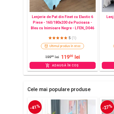
Lenjerie de Pat din Finet cu Elastic 6
Lenj
Piese - 160/180x200 de Pucioasa -
Bleu cu Inimioare Negre - LFEN_D046
5
(1)
Ultimul produs în stoc
119
lei
00
199
00
lei
ADAUGĂ ÎN COȘ
Cele mai populare produse
-41%
-27%