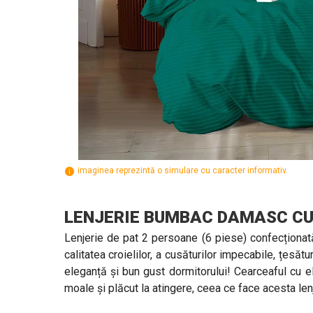
imaginea reprezintă o simulare cu caracter informativ.
LENJERIE BUMBAC DAMASC CU
Lenjerie de pat 2 persoane (6 piese) confecționat
calitatea croielilor, a cusăturilor impecabile, țesăt
eleganță și bun gust dormitorului! Cearceaful cu el
moale și plăcut la atingere, ceea ce face acesta lenje