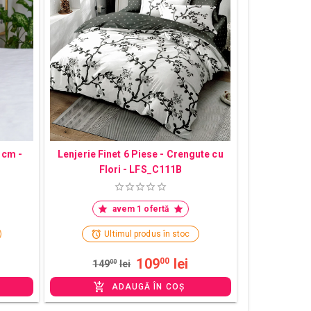
 cm -
Lenjerie Finet 6 Piese - Crengute cu
Flori - LFS_C111B
avem 1 ofertă
Ultimul produs în stoc
109
lei
00
149
00
lei
ADAUGĂ ÎN COȘ