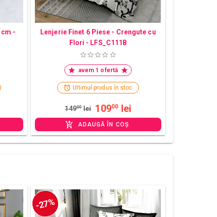
 cm -
Lenjerie Finet 6 Piese - Crengute cu
Flori - LFS_C111B
avem 1 ofertă
Ultimul produs în stoc
109
lei
00
149
00
lei
ADAUGĂ ÎN COȘ
-27%