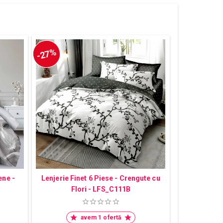
-27%
ene -
Lenjerie Finet 6 Piese - Crengute cu
Flori - LFS_C111B
avem 1 ofertă