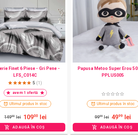
erie Finet 6 Piese - Gri Pene -
Papusa Metoo Super Erou 50
LFS_C014C
PPLUS005
5
(1)
avem 1 ofertă
Ultimul produs în stoc
Ultimul produs în stoc
109
lei
49
lei
00
99
149
00
lei
99
99
lei
ADAUGĂ ÎN COȘ
ADAUGĂ ÎN COȘ