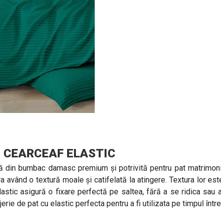
 CEARCEAF ELASTIC
ă din bumbac damasc premium și potrivită pentru pat matrimonia
ura având o textură moale și catifelată la atingere. Textura lor es
astic asigură o fixare perfectă pe saltea, fără a se ridica sau a
rie de pat cu elastic perfecta pentru a fi utilizata pe timpul întreg