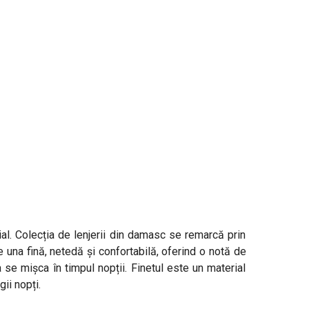
l. Colecția de lenjerii din damasc se remarcă prin
te una fină, netedă și confortabilă, oferind o notă de
 se mișca în timpul nopții. Finetul este un material
ii nopți.