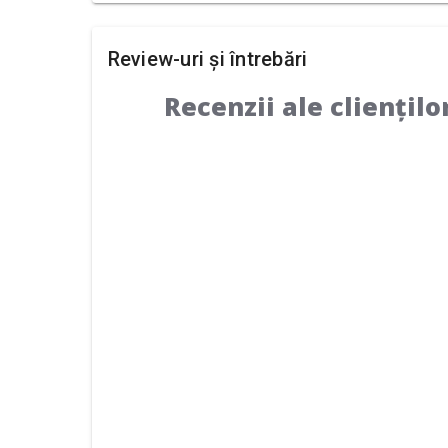
Review-uri și întrebări
Recenzii ale cliențilo