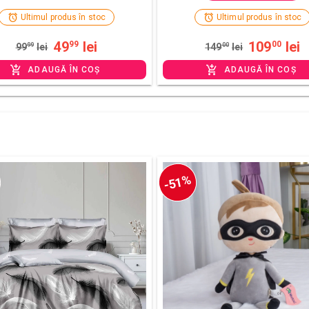
Ultimul produs în stoc
Ultimul produs în stoc
49
lei
109
lei
99
00
99
99
lei
149
00
lei
ADAUGĂ ÎN COȘ
ADAUGĂ ÎN COȘ
-51%