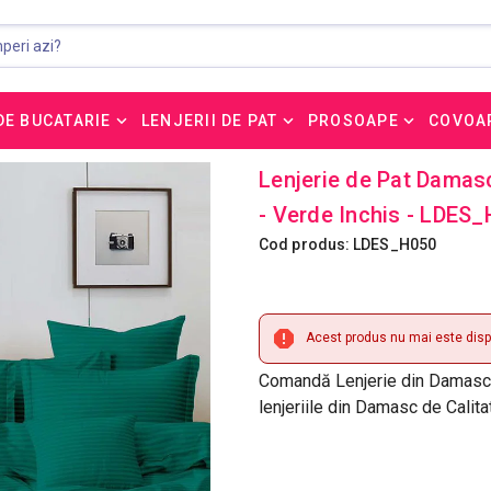
DE BUCATARIE
LENJERII DE PAT
PROSOAPE
COVOA
Lenjerie de Pat Damas
- Verde Inchis - LDES
Cod produs: LDES_H050
Acest produs nu mai este dispo
Comandă Lenjerie din Damasc 
lenjeriile din Damasc de Calit