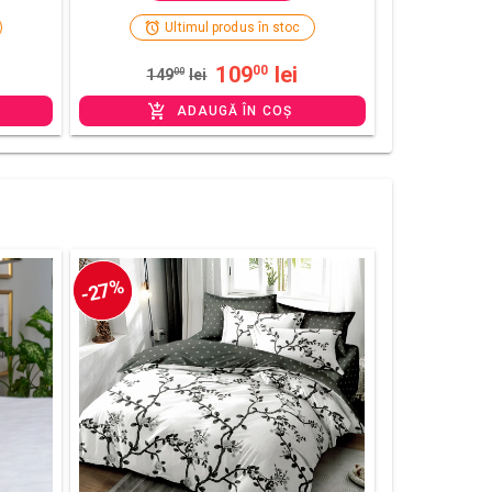
Ultimul produs în stoc
109
lei
00
149
00
lei
ADAUGĂ ÎN COȘ
-27%