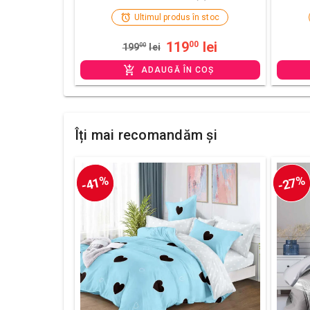
Ultimul produs în stoc
119
lei
00
199
00
lei
ADAUGĂ ÎN COȘ
Îți mai recomandăm și
-41%
-27%