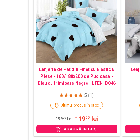
Lenjerie de Pat din Finet cu Elastic 6
Lenj
Piese - 160/180x200 de Pucioasa -
Bleu cu Inimioare Negre - LFEN_D046
5
(1)
Ultimul produs în stoc
119
lei
00
199
00
lei
ADAUGĂ ÎN COȘ