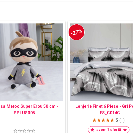
-27%
sa Metoo Super Erou 50 cm -
Lenjerie Finet 6 Piese - Gri P
PPLUS005
LFS_C014C
5
(1)
avem 1 ofertă