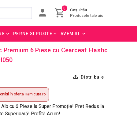
0
Coșul tău
Produsele tale aici
RE
PERNE SI PILOTE
AVEM SI:
c Premium 6 Piese cu Cearceaf Elastic
_H050
Distribuie
nibil în oferta Hărnicuța.ro
Alb cu 6 Piese la Super Promoție! Pret Redus la
ate Superioară! Profită Acum!