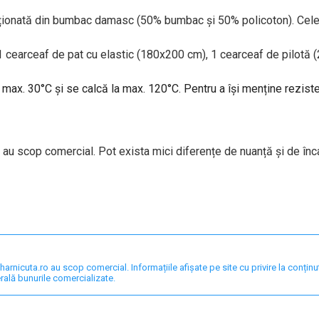
ționată din bumbac damasc (50% bumbac și 50% policoton). Cele 
 1 cearceaf de pat cu elastic (180x200 cm), 1 cearceaf de pilotă 
a max. 30°C și se calcă la max. 120°C. Pentru a își menține rezis
 au scop comercial. Pot exista mici diferențe de nuanță și de înc
nicuta.ro au scop comercial. Informațiile afișate pe site cu privire la conținut,
rală bunurile comercializate.