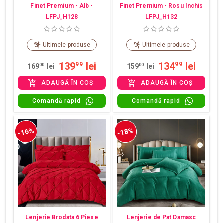
Finet Premium - Alb -
Finet Premium - Rosu Inchis
LFPJ_H128
LFPJ_H132
Ultimele produse
Ultimele produse
139
lei
134
lei
99
99
169
00
lei
159
00
lei
ADAUGĂ ÎN COȘ
ADAUGĂ ÎN COȘ
Comandă rapid
Comandă rapid
-16%
-18%
Lenjerie Brodata 6 Piese
Lenjerie de Pat Damasc