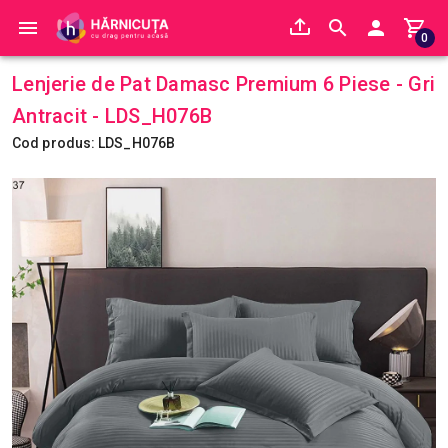
0
Lenjerie de Pat Damasc Premium 6 Piese - Gri
Antracit - LDS_H076B
Cod produs: LDS_H076B