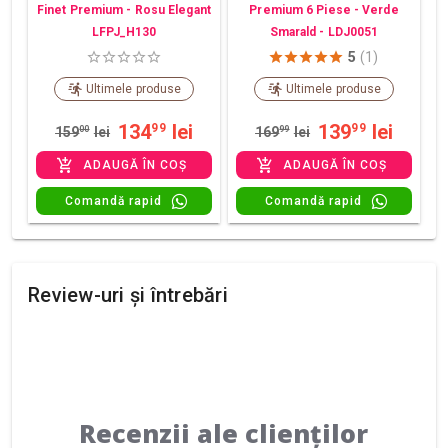
Finet Premium - Rosu Elegant
Premium 6 Piese - Verde
LFPJ_H130
Smarald - LDJ0051
5
(1)
Ultimele produse
Ultimele produse
134
lei
139
lei
99
99
159
00
lei
169
99
lei
ADAUGĂ ÎN COȘ
ADAUGĂ ÎN COȘ
Comandă rapid
Comandă rapid
Review-uri și întrebări
Recenzii ale clienților