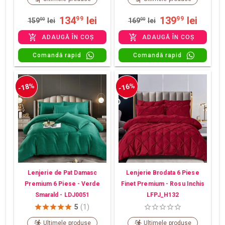
134
lei
139
lei
99
99
159
00
lei
169
00
lei
ADAUGĂ ÎN COȘ
ADAUGĂ ÎN COȘ
Comandă rapid
Comandă rapid
-18%
-16%
Lenjerie de Pat Damasc
Lenjerie Brodata 6 Piese
Premium 6 Piese - Verde
Finet Premium - Rosu Inchis
Smarald - LDJ0051
LFPJ_H132
5
(1)
Ultimele produse
Ultimele produse