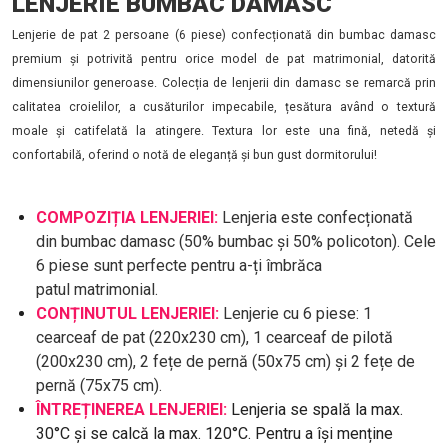
LENJERIE BUMBAC DAMASC
Lenjerie de pat 2 persoane (6 piese) confecționată din bumbac damasc
premium și potrivită pentru orice model de pat matrimonial, datorită
dimensiunilor generoase. Colecția de lenjerii din damasc se remarcă prin
calitatea croielilor, a cusăturilor impecabile, țesătura având o textură
moale și catifelată la atingere. Textura lor este una fină, netedă și
confortabilă, oferind o notă de eleganță și bun gust dormitorului!
COMPOZIȚIA LENJERIEI:
Lenjeria este confecționată
din bumbac damasc (50% bumbac și 50% policoton). Cele
6 piese sunt perfecte pentru a-ți îmbrăca
patul matrimonial.
CONȚINUTUL LENJERIEI:
Lenjerie cu 6 piese: 1
cearceaf de pat (220x230 cm), 1 cearceaf de pilotă
(200x230 cm), 2 fețe de pernă (50x75 cm) și 2 fețe de
pernă (75x75 cm).
ÎNTREȚINEREA LENJERIEI:
Lenjeria se spală la max.
30°C și se calcă la max. 120°C. Pentru a își menține