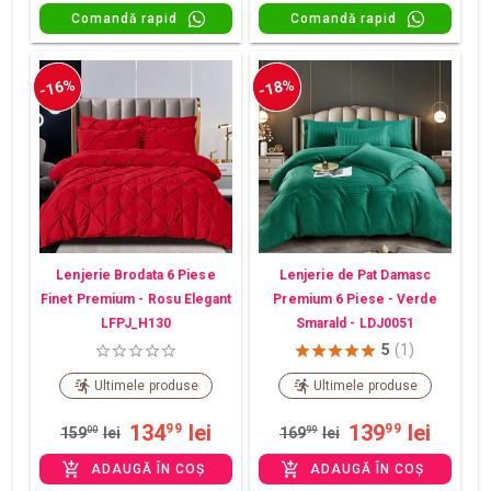
Comandă rapid
Comandă rapid
-16%
-18%
Lenjerie Brodata 6 Piese
Lenjerie de Pat Damasc
Finet Premium - Rosu Elegant
Premium 6 Piese - Verde
LFPJ_H130
Smarald - LDJ0051
5
(1)
Ultimele produse
Ultimele produse
134
lei
139
lei
99
99
159
00
lei
169
99
lei
ADAUGĂ ÎN COȘ
ADAUGĂ ÎN COȘ