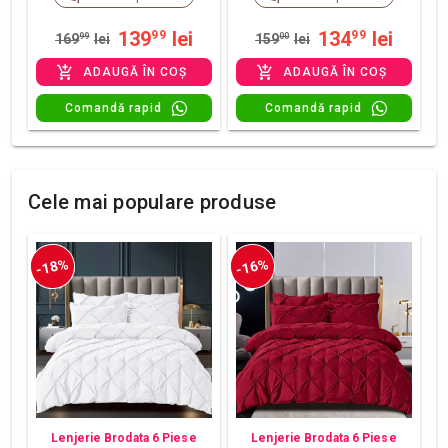
139
lei
134
lei
99
99
169
99
lei
159
00
lei
ADAUGĂ ÎN COȘ
ADAUGĂ ÎN COȘ
Comandă rapid
Comandă rapid
Cele mai populare produse
-18%
-16%
Lenjerie Brodata 6 Piese
Lenjerie Brodata 6 Piese