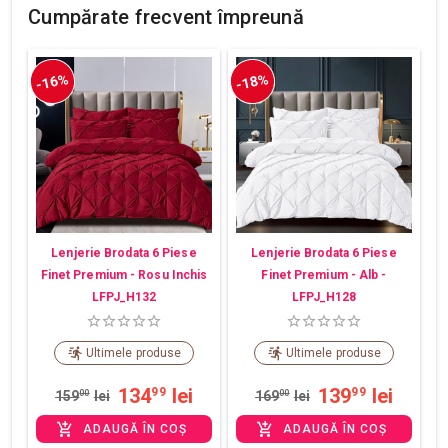
Cumpărate frecvent împreună
-16%
-18%
Lenjerie Brodata 6 Piese
Lenjerie Brodata 6 Piese
Finet Premium - Rosu Inchis
Finet Premium - Alb -
LFPJ_H132
LFPJ_H128
Ultimele produse
Ultimele produse
134
lei
139
lei
99
99
159
00
lei
169
00
lei
ADAUGĂ ÎN COȘ
ADAUGĂ ÎN COȘ