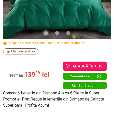
imaginea reprezintă o simulare cu caracter informativ.
Ultimele produse
ADAUGĂ ÎN COȘ
139
99
lei
169
99
lei
Comandă rapid
Sună acum
Comandă Lenjerie din Damasc Alb cu 6 Piese la Super
Promoție! Pret Redus la lenjeriile din Damasc de Calitate
Superioară! Profită Acum!