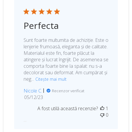
Perfecta
Sunt foarte multumita de achiziție. Este o
lenjerie frumoasă, eleganta și de calitate.
Materialul este fin, foarte plăcut la
atingere și lucrat îngrijit. De asemenea se
comporta foarte bine la spalat: nu s-a
decolorat sau deformat. Am cumpărat și
neg...
Citește mai mult
Nicole C.
Recenzor verificat
D
05/12/23
a
A fost utilă această recenzie?
1
t
0
a
p
u