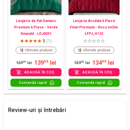
Lenjerie de Pat Damasc
Lenjerie Brodata 6 Piese
Premium 6 Piese - Verde
Finet Premium - Rosu Inchis
Smarald - LDJ0051
LFPJ_H132
5
(1)
Ultimele produse
Ultimele produse
139
lei
134
lei
99
99
169
99
lei
159
00
lei
ADAUGĂ ÎN COȘ
ADAUGĂ ÎN COȘ
Comandă rapid
Comandă rapid
Review-uri și întrebări