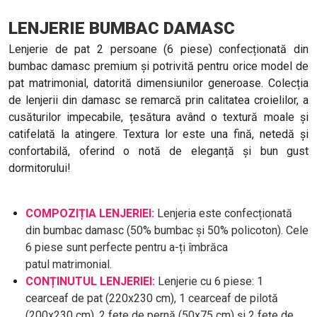
LENJERIE BUMBAC DAMASC
Lenjerie de pat 2 persoane (6 piese) confecționată din
bumbac damasc premium și potrivită pentru orice model de
pat matrimonial, datorită dimensiunilor generoase. Colecția
de lenjerii din damasc se remarcă prin calitatea croielilor, a
cusăturilor impecabile, țesătura având o textură moale și
catifelată la atingere. Textura lor este una fină, netedă și
confortabilă, oferind o notă de eleganță și bun gust
dormitorului!
COMPOZIȚIA LENJERIEI:
Lenjeria este confecționată
din bumbac damasc (50% bumbac și 50% policoton). Cele
6 piese sunt perfecte pentru a-ți îmbrăca
patul matrimonial.
CONȚINUTUL LENJERIEI:
Lenjerie cu 6 piese: 1
cearceaf de pat (220x230 cm), 1 cearceaf de pilotă
(200x230 cm), 2 fețe de pernă (50x75 cm) și 2 fețe de