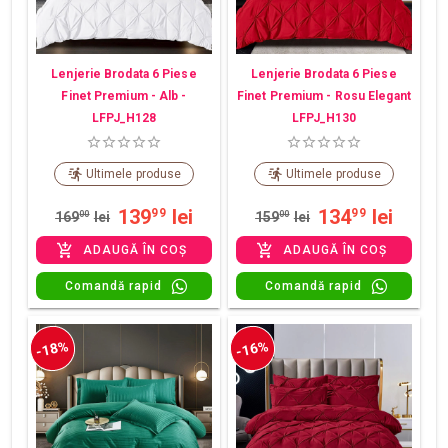
Lenjerie Brodata 6 Piese
Lenjerie Brodata 6 Piese
Finet Premium - Alb -
Finet Premium - Rosu Elegant
LFPJ_H128
LFPJ_H130
Ultimele produse
Ultimele produse
139
lei
134
lei
99
99
169
00
lei
159
00
lei
ADAUGĂ ÎN COȘ
ADAUGĂ ÎN COȘ
Comandă rapid
Comandă rapid
-18%
-16%