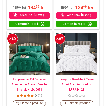
134
lei
134
lei
99
99
159
00
lei
159
00
lei
ADAUGĂ ÎN COȘ
ADAUGĂ ÎN COȘ
Comandă rapid
Comandă rapid
-18%
-18%
Lenjerie de Pat Damasc
Lenjerie Brodata 6 Piese
Premium 6 Piese - Verde
Finet Premium - Alb -
Smarald - LDJ0051
LFPJ_H128
5
(1)
Ultimele produse
Ultimele produse