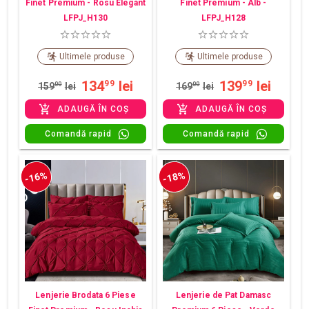
Finet Premium - Rosu Elegant
Finet Premium - Alb -
LFPJ_H130
LFPJ_H128
Ultimele produse
Ultimele produse
134
lei
139
lei
99
99
159
00
lei
169
00
lei
ADAUGĂ ÎN COȘ
ADAUGĂ ÎN COȘ
Comandă rapid
Comandă rapid
-16%
-18%
Lenjerie Brodata 6 Piese
Lenjerie de Pat Damasc