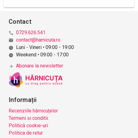
b
l
i
Contact
c
ă
0729.626.541
r
contact@harnicuta.ro
i
Luni - Vineri • 09:00 - 19:00
i
Weekend • 09:00 - 17:00
Abonare la newsletter
Informații
Recenziile hărnicuțelor
Termeni si conditii
Politică cookie-uri
Politica de retur