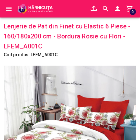
0
Lenjerie de Pat din Finet cu Elastic 6 Piese -
160/180x200 cm - Bordura Rosie cu Flori -
LFEM_A001C
Cod produs: LFEM_A001C