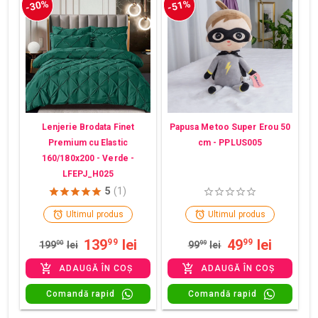
-30%
-51%
Lenjerie Brodata Finet
Papusa Metoo Super Erou 50
Premium cu Elastic
cm - PPLUS005
160/180x200 - Verde -
LFEPJ_H025
5
(1)
Ultimul produs
Ultimul produs
139
lei
49
lei
99
99
199
00
lei
99
99
lei
ADAUGĂ ÎN COȘ
ADAUGĂ ÎN COȘ
Comandă rapid
Comandă rapid