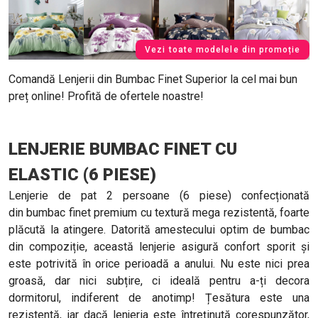
Vezi toate modelele din promoție
Comandă Lenjerii din Bumbac Finet Superior la cel mai bun
preț online! Profită de ofertele noastre!
LENJERIE BUMBAC FINET CU
ELASTIC (6 PIESE)
Lenjerie de pat 2 persoane (6 piese) confecționată
din bumbac finet premium cu textură mega rezistentă, foarte
plăcută la atingere. Datorită amestecului optim de bumbac
din compoziție, această lenjerie asigură confort sporit și
este potrivită în orice perioadă a anului. Nu este nici prea
groasă, dar nici subțire, ci ideală pentru a-ți decora
dormitorul, indiferent de anotimp! Țesătura este una
rezistentă, iar dacă lenjeria este întreținută corespunzător,