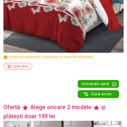
imaginea reprezintă o simulare cu caracter informativ.
Lipsă stoc
Comandă rapid
Sună acum
Ofertă
Alege oricare 2 modele
și
plătești doar 199 lei