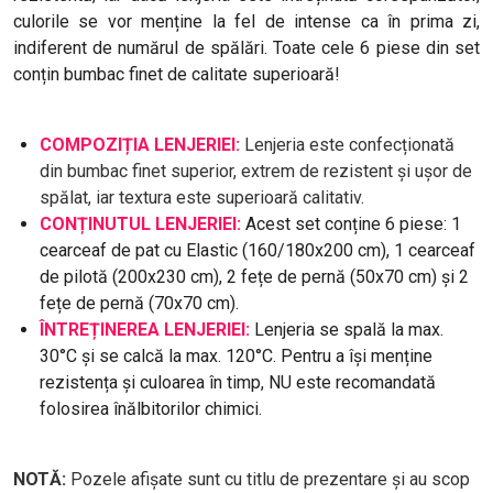
culorile se vor menține la fel de intense ca în prima zi,
indiferent de numărul de spălări. Toate cele 6 piese din set
conțin bumbac finet de calitate superioară!
COMPOZIȚIA LENJERIEI:
Lenjeria este confecționată
din bumbac finet superior, extrem de rezistent și ușor de
spălat, iar textura este superioară calitativ.
CONȚINUTUL LENJERIEI:
Acest set conține 6 piese: 1
cearceaf de pat cu Elastic (160/180x200 cm), 1 cearceaf
de pilotă (200x230 cm), 2 fețe de pernă (50x70 cm) și 2
fețe de pernă (70x70 cm).
ÎNTREȚINEREA LENJERIEI:
Lenjeria se spală la max.
30°C și se calcă la max. 120°C. Pentru a își menține
rezistența și culoarea în timp, NU este recomandată
folosirea înălbitorilor chimici.
NOTĂ:
Pozele afișate sunt cu titlu de prezentare și au scop