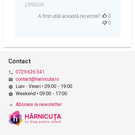
D
23/05/26
a
A fost utilă această recenzie?
0
t
0
a
p
u
b
l
i
Contact
c
ă
0729.626.541
r
contact@harnicuta.ro
i
Luni - Vineri • 09:00 - 19:00
i
Weekend • 09:00 - 17:00
Abonare la newsletter