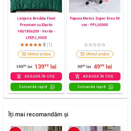
Lenjerie Brodata Finet
Papusa Metoo Super Erou 50
Premium cu Elastic
cm - PPLUS005
160/180x200 - Verde -
LFEPJ_H025
5
(1)
Ultimul produs
Ultimul produs
139
lei
49
lei
99
99
199
00
lei
99
99
lei
ADAUGĂ ÎN COȘ
ADAUGĂ ÎN COȘ
Comandă rapid
Comandă rapid
Îți mai recomandăm și