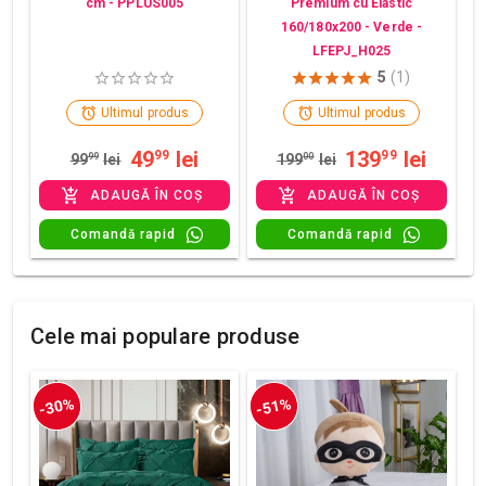
cm - PPLUS005
Premium cu Elastic
160/180x200 - Verde -
LFEPJ_H025
5
(1)
Ultimul produs
Ultimul produs
49
lei
139
lei
99
99
99
99
lei
199
00
lei
ADAUGĂ ÎN COȘ
ADAUGĂ ÎN COȘ
Comandă rapid
Comandă rapid
Cele mai populare produse
-30%
-51%