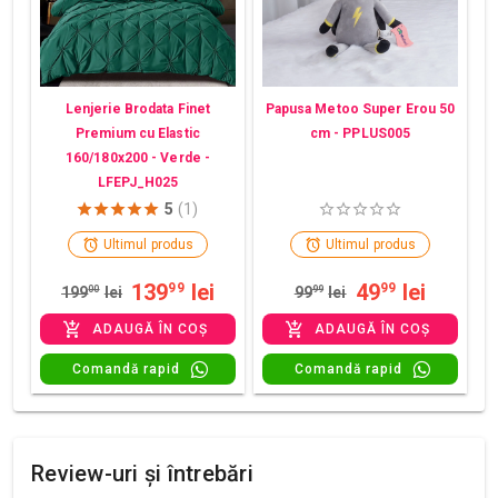
Lenjerie Brodata Finet
Papusa Metoo Super Erou 50
Premium cu Elastic
cm - PPLUS005
160/180x200 - Verde -
LFEPJ_H025
5
(1)
Ultimul produs
Ultimul produs
139
lei
49
lei
99
99
199
00
lei
99
99
lei
ADAUGĂ ÎN COȘ
ADAUGĂ ÎN COȘ
Comandă rapid
Comandă rapid
Review-uri și întrebări