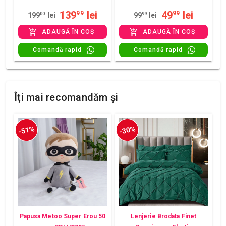
139
lei
49
lei
99
99
199
00
lei
99
99
lei
ADAUGĂ ÎN COȘ
ADAUGĂ ÎN COȘ
Comandă rapid
Comandă rapid
Îți mai recomandăm și
-51%
-30%
Papusa Metoo Super Erou 50
Lenjerie Brodata Finet