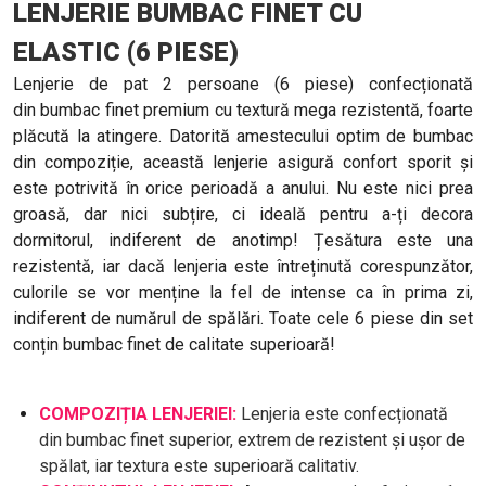
LENJERIE BUMBAC FINET CU
ELASTIC (6 PIESE)
Lenjerie de pat 2 persoane (6 piese) confecționată
din bumbac finet premium cu textură mega rezistentă, foarte
plăcută la atingere. Datorită amestecului optim de bumbac
din compoziție, această lenjerie asigură confort sporit și
este potrivită în orice perioadă a anului. Nu este nici prea
groasă, dar nici subțire, ci ideală pentru a-ți decora
dormitorul, indiferent de anotimp! Țesătura este una
rezistentă, iar dacă lenjeria este întreținută corespunzător,
culorile se vor menține la fel de intense ca în prima zi,
indiferent de numărul de spălări. Toate cele 6 piese din set
conțin bumbac finet de calitate superioară!
COMPOZIȚIA LENJERIEI:
Lenjeria este confecționată
din bumbac finet superior, extrem de rezistent și ușor de
spălat, iar textura este superioară calitativ.