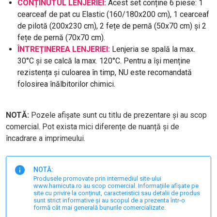
CONȚINUTUL LENJERIEI:
Acest set conține 6 piese: 1
cearceaf de pat cu Elastic (160/180x200 cm), 1 cearceaf
de pilotă (200x230 cm), 2 fețe de pernă (50x70 cm) și 2
fețe de pernă (70x70 cm).
ÎNTREȚINEREA LENJERIEI:
Lenjeria se spală la max.
30°C și se calcă la max. 120°C. Pentru a își menține
rezistența și culoarea în timp, NU este recomandată
folosirea înălbitorilor chimici.
NOTĂ:
Pozele afișate sunt cu titlu de prezentare și au scop
comercial. Pot exista mici diferențe de nuanță și de
încadrare a imprimeului.
NOTĂ:
Produsele promovate prin intermediul site-ului
www.harnicuta.ro au scop comercial. Informațiile afișate pe
site cu privire la conținut, caracteristici sau detalii de produs
sunt strict informative și au scopul de a prezenta într-o
formă cât mai generală bunurile comercializate.