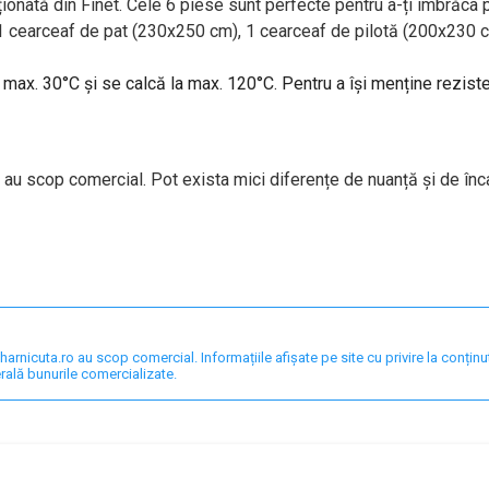
ionată din Finet. Cele 6 piese sunt perfecte pentru a-ți îmbrăca p
 1 cearceaf de pat (230x250 cm), 1 cearceaf de pilotă (200x230 c
a max. 30°C și se calcă la max. 120°C. Pentru a își menține rezis
 au scop comercial. Pot exista mici diferențe de nuanță și de înc
nicuta.ro au scop comercial. Informațiile afișate pe site cu privire la conținut,
rală bunurile comercializate.