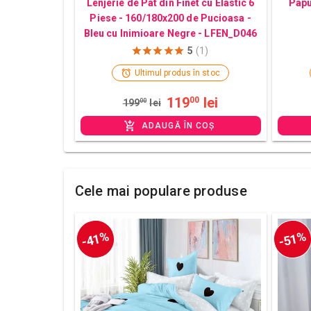
Lenjerie de Pat din Finet cu Elastic 6
Papu
Piese - 160/180x200 de Pucioasa -
Bleu cu Inimioare Negre - LFEN_D046
5
(1)
Ultimul produs în stoc
119
lei
00
199
00
lei
ADAUGĂ ÎN COȘ
Cele mai populare produse
-41%
-51%