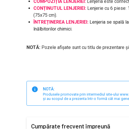
COMPOZIȚIA LENJERIEI:
Lenjeria este confecț
CONȚINUTUL LENJERIEI:
Lenjerie cu 6 piese:
(75x75 cm).
ÎNTREȚINEREA LENJERIEI:
Lenjeria se spală l
înălbitorilor chimici.
NOTĂ:
Pozele afișate sunt cu titlu de prezentare și
NOTĂ:
Produsele promovate prin intermediul site-ului www.har
și au scopul de a prezenta într-o formă cât mai gene
Cumpărate frecvent împreună