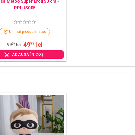
sa Metoo Super Erou 50 cm -
PPLUS005
Ultimul produs în stoc
49
lei
99
99
99
lei
ADAUGĂ ÎN COȘ