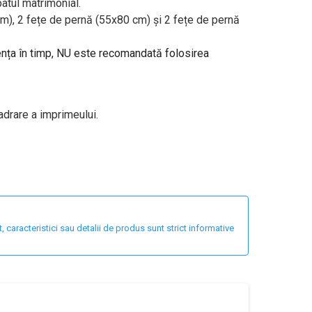
atul matrimonial.
m), 2 fețe de pernă (55x80 cm) și 2 fețe de pernă
tența în timp, NU este recomandată folosirea
adrare a imprimeului.
 caracteristici sau detalii de produs sunt strict informative