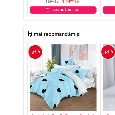
119
lei
00
199
00
lei
ADAUGĂ ÎN COȘ
Îți mai recomandăm și
-41%
-51%