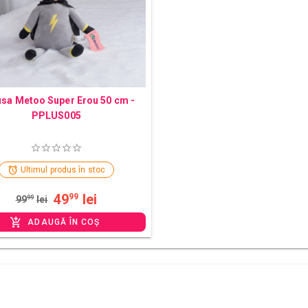
sa Metoo Super Erou 50 cm -
PPLUS005
Ultimul produs în stoc
49
lei
99
99
99
lei
ADAUGĂ ÎN COȘ