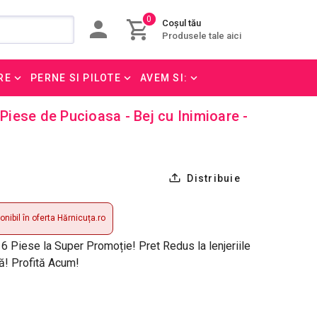
0
Coșul tău
Produsele tale aici
RE
PERNE SI PILOTE
AVEM SI:
 Piese de Pucioasa - Bej cu Inimioare -
Distribuie
nibil în oferta Hărnicuța.ro
6 Piese la Super Promoție! Pret Redus la lenjeriile
ră! Profită Acum!