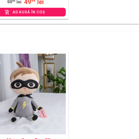
49
lei
99
99
99
lei
ADAUGĂ ÎN COȘ