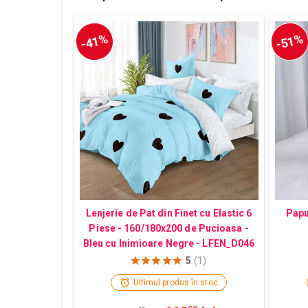
-41%
-51%
Lenjerie de Pat din Finet cu Elastic 6
Papu
Piese - 160/180x200 de Pucioasa -
Bleu cu Inimioare Negre - LFEN_D046
5
(1)
Ultimul produs în stoc