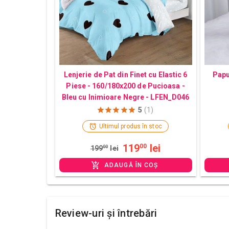
Lenjerie de Pat din Finet cu Elastic 6
Papu
Piese - 160/180x200 de Pucioasa -
Bleu cu Inimioare Negre - LFEN_D046
5
(1)
Ultimul produs în stoc
119
lei
00
199
00
lei
ADAUGĂ ÎN COȘ
Review-uri și întrebări