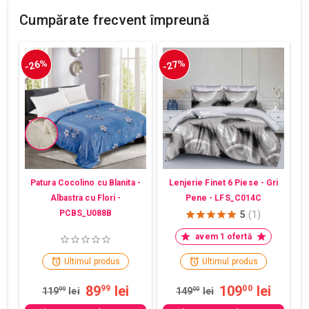
Cumpărate frecvent împreună
-26%
-27%
Patura Cocolino cu Blanita -
Lenjerie Finet 6 Piese - Gri
Albastra cu Flori -
Pene - LFS_C014C
PCBS_U088B
5
(1)
avem 1 ofertă
Ultimul produs
Ultimul produs
89
lei
109
lei
99
00
119
99
lei
149
00
lei