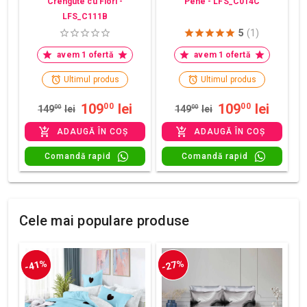
Crengute cu Flori -
Pene - LFS_C014C
LFS_C111B
5
(1)
avem 1 ofertă
avem 1 ofertă
Ultimul produs
Ultimul produs
109
lei
109
lei
00
00
149
00
lei
149
00
lei
ADAUGĂ ÎN COȘ
ADAUGĂ ÎN COȘ
Comandă rapid
Comandă rapid
Cele mai populare produse
-41%
-27%