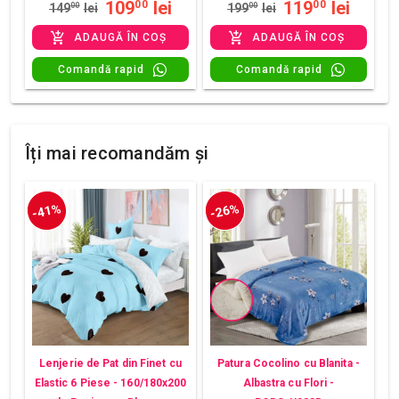
109
lei
119
lei
00
00
149
00
lei
199
00
lei
ADAUGĂ ÎN COȘ
ADAUGĂ ÎN COȘ
Comandă rapid
Comandă rapid
Îți mai recomandăm și
-41%
-26%
Lenjerie de Pat din Finet cu
Patura Cocolino cu Blanita -
Elastic 6 Piese - 160/180x200
Albastra cu Flori -