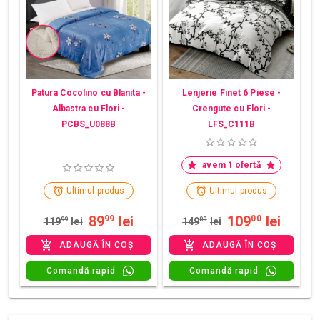
Patura Cocolino cu Blanita -
Lenjerie Finet 6 Piese -
Albastra cu Flori -
Crengute cu Flori -
PCBS_U088B
LFS_C111B
avem 1 ofertă
Ultimul produs
Ultimul produs
89
lei
109
lei
99
00
119
99
lei
149
00
lei
ADAUGĂ ÎN COȘ
ADAUGĂ ÎN COȘ
Comandă rapid
Comandă rapid