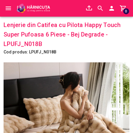
0
Lenjerie din Catifea cu Pilota Happy Touch
Super Pufoasa 6 Piese - Bej Degrade -
LPUFJ_N018B
Cod produs: LPUFJ_N018B