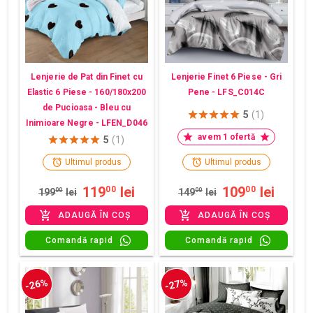
Lenjerie de Pat din Finet cu
Lenjerie Finet 6 Piese - Gri
Elastic 6 Piese - 160/180x200
Pene - LFS_C014C
de Pucioasa - Bleu cu
5
(1)
Inimioare Negre - LFEN_D046
avem 1 ofertă
5
(1)
Ultimul produs
Ultimul produs
119
lei
109
lei
00
00
199
00
lei
149
00
lei
ADAUGĂ ÎN COȘ
ADAUGĂ ÎN COȘ
Comandă rapid
Comandă rapid
-26%
-27%