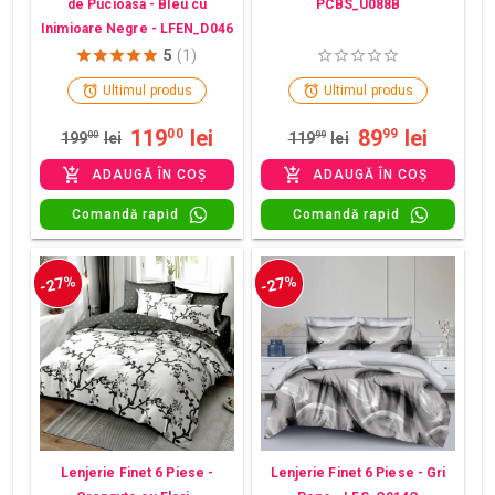
de Pucioasa - Bleu cu
PCBS_U088B
Inimioare Negre - LFEN_D046
5
(1)
Ultimul produs
Ultimul produs
119
lei
89
lei
00
99
199
00
lei
119
99
lei
ADAUGĂ ÎN COȘ
ADAUGĂ ÎN COȘ
Comandă rapid
Comandă rapid
-27%
-27%
Lenjerie Finet 6 Piese -
Lenjerie Finet 6 Piese - Gri