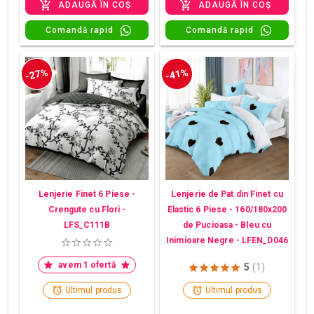
ADAUGĂ ÎN COȘ
ADAUGĂ ÎN COȘ
Comandă rapid
Comandă rapid
-27%
-41%
Lenjerie Finet 6 Piese -
Lenjerie de Pat din Finet cu
Crengute cu Flori -
Elastic 6 Piese - 160/180x200
LFS_C111B
de Pucioasa - Bleu cu
Inimioare Negre - LFEN_D046
avem 1 ofertă
5
(1)
Ultimul produs
Ultimul produs