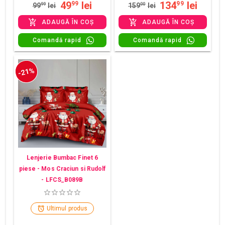
49
lei
134
lei
99
99
99
99
lei
159
00
lei
ADAUGĂ ÎN COȘ
ADAUGĂ ÎN COȘ
Comandă rapid
Comandă rapid
-21%
Lenjerie Bumbac Finet 6
piese - Mos Craciun si Rudolf
- LFCS_B089B
Ultimul produs