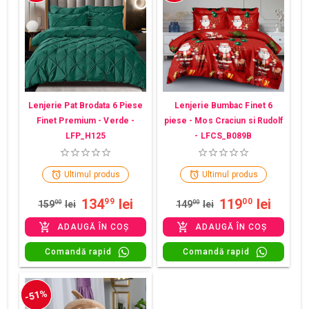
Lenjerie Pat Brodata 6 Piese
Lenjerie Bumbac Finet 6
Finet Premium - Verde -
piese - Mos Craciun si Rudolf
LFP_H125
- LFCS_B089B
Ultimul produs
Ultimul produs
134
lei
119
lei
99
00
159
00
lei
149
00
lei
ADAUGĂ ÎN COȘ
ADAUGĂ ÎN COȘ
Comandă rapid
Comandă rapid
-51%