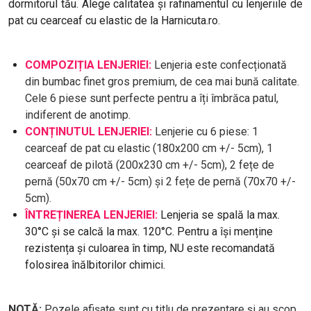
dormitorul tău. Alege calitatea și rafinamentul cu lenjeriile de
pat cu cearceaf cu elastic de la Harnicuta.ro.
COMPOZIȚIA LENJERIEI:
Lenjeria este confecționată
din bumbac finet gros premium, de cea mai bună calitate.
Cele 6 piese sunt perfecte pentru a îți îmbrăca patul,
indiferent de anotimp.
CONȚINUTUL LENJERIEI:
Lenjerie cu 6 piese: 1
cearceaf de pat cu elastic (180x200 cm +/- 5cm), 1
cearceaf de pilotă (200x230 cm +/- 5cm), 2 fețe de
pernă (50x70 cm +/- 5cm) și 2 fețe de pernă (70x70 +/-
5cm).
ÎNTREȚINEREA LENJERIEI:
Lenjeria se spală la max.
30°C și se calcă la max. 120°C. Pentru a își menține
rezistența și culoarea în timp, NU este recomandată
folosirea înălbitorilor chimici.
NOTĂ:
Pozele afișate sunt cu titlu de prezentare și au scop