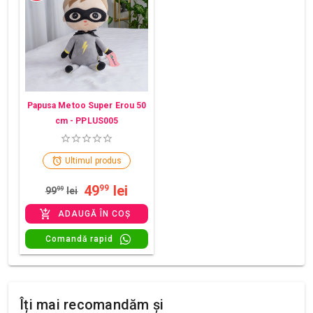
Papusa Metoo Super Erou 50
cm - PPLUS005
Ultimul produs
49
lei
99
99
99
lei
ADAUGĂ ÎN COȘ
Comandă rapid
Îți mai recomandăm și