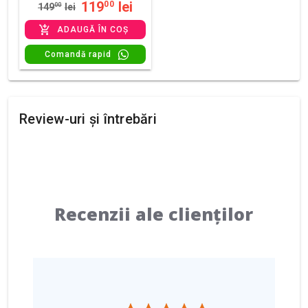
119
lei
00
149
00
lei
ADAUGĂ ÎN COȘ
Comandă rapid
Review-uri și întrebări
Recenzii ale clienților