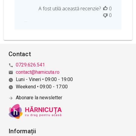
a
A fost utilă această recenzie?
0
t
0
a
p
u
b
l
i
Contact
c
ă
0729.626.541
r
contact@harnicuta.ro
i
Luni - Vineri • 09:00 - 19:00
i
Weekend • 09:00 - 17:00
Abonare la newsletter
Informații