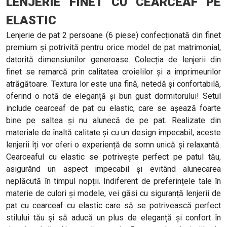
LENJERIE FINET CU CEARCEAF PE
ELASTIC
Lenjerie de pat 2 persoane (6 piese) confecționată din finet
premium și potrivită pentru orice model de pat matrimonial,
datorită dimensiunilor generoase. Colecția de lenjerii din
finet se remarcă prin calitatea croielilor și a imprimeurilor
atrăgătoare. Textura lor este una fină, netedă și confortabilă,
oferind o notă de eleganță și bun gust dormitorului! Setul
include cearceaf de pat cu elastic, care se așează foarte
bine pe saltea și nu alunecă de pe pat. Realizate din
materiale de înaltă calitate și cu un design impecabil, aceste
lenjerii îți vor oferi o experiență de somn unică și relaxantă.
Cearceaful cu elastic se potrivește perfect pe patul tău,
asigurând un aspect impecabil și evitând alunecarea
neplăcută în timpul nopții. Indiferent de preferințele tale în
materie de culori și modele, vei găsi cu siguranță lenjerii de
pat cu cearceaf cu elastic care să se potrivească perfect
stilului tău și să aducă un plus de eleganță și confort în