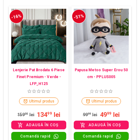
-16%
-51%
Lenjerie Pat Brodata 6 Piese
Papusa Metoo Super Erou 50
Finet Premium - Verde -
cm - PPLUS005
LFP_H125
Ultimul produs
Ultimul produs
134
lei
49
lei
99
99
159
00
lei
99
99
lei
ADAUGĂ ÎN COȘ
ADAUGĂ ÎN COȘ
Comandă rapid
Comandă rapid