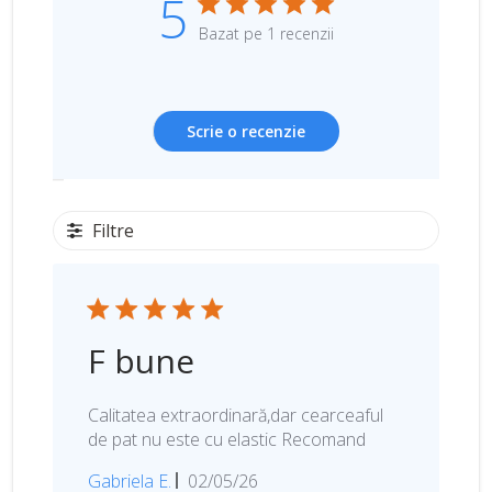
5
Bazat pe 1 recenzii
Scrie o recenzie
Filtre
F bune
Calitatea extraordinară,dar cearceaful
de pat nu este cu elastic Recomand
D
Gabriela E.
02/05/26