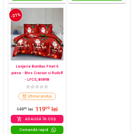
-21%
Lenjerie Bumbac Finet 6
piese - Mos Craciun si Rudolf
- LFCS_B089B
Ultimul produs
119
lei
00
149
00
lei
ADAUGĂ ÎN COȘ
Comandă rapid