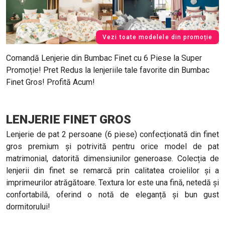
Vezi toate modelele din promoție
Comandă Lenjerie din Bumbac Finet cu 6 Piese la Super
Promoție! Pret Redus la lenjeriile tale favorite din Bumbac
Finet Gros! Profită Acum!
LENJERIE FINET GROS
Lenjerie de pat 2 persoane (6 piese) confecționată din finet
gros premium și potrivită pentru orice model de pat
matrimonial, datorită dimensiunilor generoase. Colecția de
lenjerii din finet se remarcă prin calitatea croielilor și a
imprimeurilor atrăgătoare. Textura lor este una fină, netedă și
confortabilă, oferind o notă de eleganță și bun gust
dormitorului!