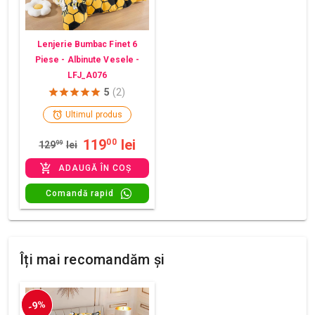
Lenjerie Bumbac Finet 6
Piese - Albinute Vesele -
LFJ_A076
5
(2)
Ultimul produs
119
lei
00
129
99
lei
ADAUGĂ ÎN COȘ
Comandă rapid
Îți mai recomandăm și
-9%