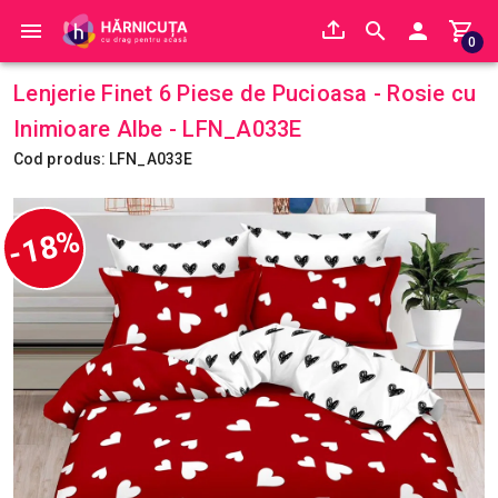
0
Lenjerie Finet 6 Piese de Pucioasa - Rosie cu
Inimioare Albe - LFN_A033E
Cod produs: LFN_A033E
-18%