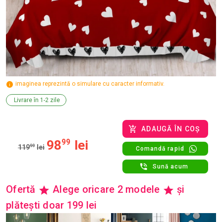
imaginea reprezintă o simulare cu caracter informativ.
Livrare în 1-2 zile
ADAUGĂ ÎN COȘ
98
99
lei
119
99
lei
Comandă rapid
Sună acum
Ofertă
Alege oricare 2 modele
și
plătești doar 199 lei