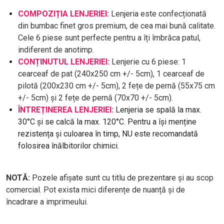
COMPOZIȚIA LENJERIEI:
Lenjeria este confecționată
din bumbac finet gros premium, de cea mai bună calitate.
Cele 6 piese sunt perfecte pentru a îți îmbrăca patul,
indiferent de anotimp.
CONȚINUTUL LENJERIEI:
Lenjerie cu 6 piese: 1
cearceaf de pat (240x250 cm +/- 5cm), 1 cearceaf de
pilotă (200x230 cm +/- 5cm), 2 fețe de pernă (55x75 cm
+/- 5cm) și 2 fețe de pernă (70x70 +/- 5cm).
ÎNTREȚINEREA LENJERIEI:
Lenjeria se spală la max.
30°C și se calcă la max. 120°C. Pentru a își menține
rezistența și culoarea în timp, NU este recomandată
folosirea înălbitorilor chimici.
NOTĂ:
Pozele afișate sunt cu titlu de prezentare și au scop
comercial. Pot exista mici diferențe de nuanță și de
încadrare a imprimeului.