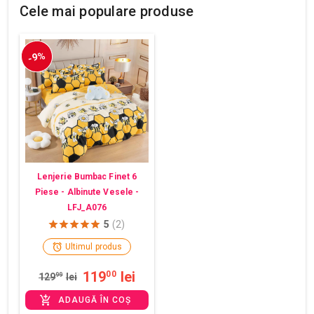
Cele mai populare produse
-9%
Lenjerie Bumbac Finet 6
Piese - Albinute Vesele -
LFJ_A076
5
(2)
Ultimul produs
119
lei
00
129
99
lei
ADAUGĂ ÎN COȘ