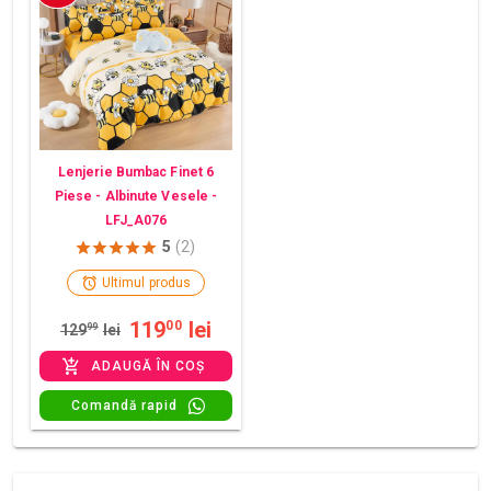
Lenjerie Bumbac Finet 6
Piese - Albinute Vesele -
LFJ_A076
5
(2)
Ultimul produs
119
lei
00
129
99
lei
ADAUGĂ ÎN COȘ
Comandă rapid