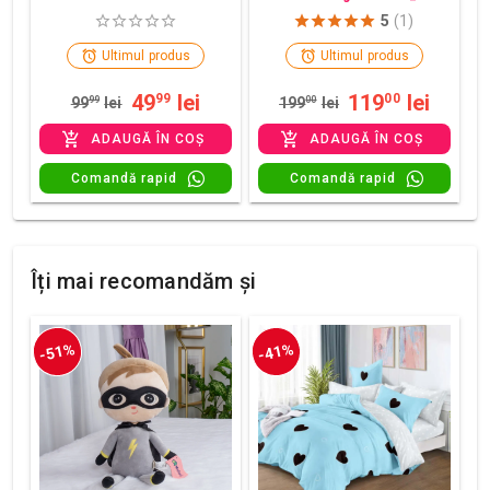
5
(1)
Ultimul produs
Ultimul produs
49
lei
119
lei
99
00
99
99
lei
199
00
lei
ADAUGĂ ÎN COȘ
ADAUGĂ ÎN COȘ
Comandă rapid
Comandă rapid
Îți mai recomandăm și
-51%
-41%