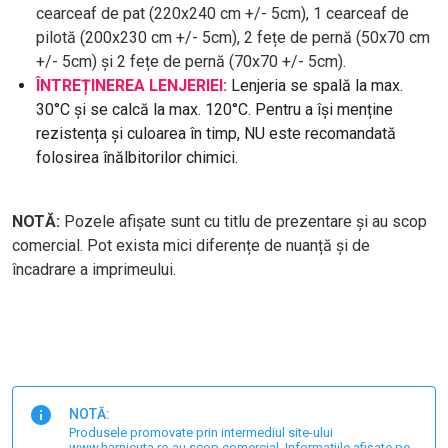
cearceaf de pat (220x240 cm +/- 5cm), 1 cearceaf de
pilotă (200x230 cm +/- 5cm), 2 fețe de pernă (50x70 cm
+/- 5cm) și 2 fețe de pernă (70x70 +/- 5cm).
ÎNTREȚINEREA LENJERIEI:
Lenjeria se spală la max.
30°C și se calcă la max. 120°C. Pentru a își menține
rezistența și culoarea în timp, NU este recomandată
folosirea înălbitorilor chimici.
NOTĂ:
Pozele afișate sunt cu titlu de prezentare și au scop
comercial. Pot exista mici diferențe de nuanță și de
încadrare a imprimeului.
NOTĂ:
Produsele promovate prin intermediul site-ului
www.harnicuta.ro au scop comercial. Informațiile afișate pe