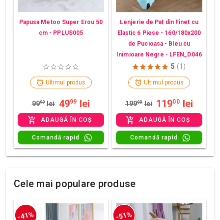
Papusa Metoo Super Erou 50
Lenjerie de Pat din Finet cu
cm - PPLUS005
Elastic 6 Piese - 160/180x200
de Pucioasa - Bleu cu
Inimioare Negre - LFEN_D046
5
(1)
Ultimul produs
Ultimul produs
49
lei
119
lei
99
00
99
99
lei
199
00
lei
ADAUGĂ ÎN COȘ
ADAUGĂ ÎN COȘ
Comandă rapid
Comandă rapid
Cele mai populare produse
-41%
-51%