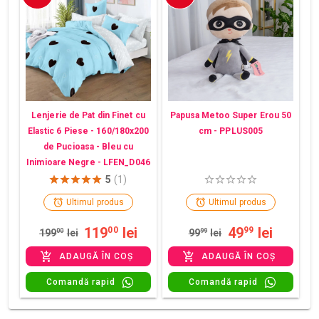
Lenjerie de Pat din Finet cu
Papusa Metoo Super Erou 50
Elastic 6 Piese - 160/180x200
cm - PPLUS005
de Pucioasa - Bleu cu
Inimioare Negre - LFEN_D046
5
(1)
Ultimul produs
Ultimul produs
119
lei
49
lei
00
99
199
00
lei
99
99
lei
ADAUGĂ ÎN COȘ
ADAUGĂ ÎN COȘ
Comandă rapid
Comandă rapid