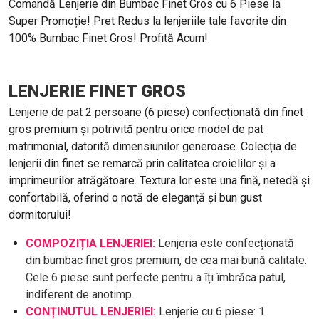
Comandă Lenjerie din Bumbac Finet Gros cu 6 Piese la
Super Promoție! Pret Redus la lenjeriile tale favorite din
100% Bumbac Finet Gros! Profită Acum!
LENJERIE FINET GROS
Lenjerie de pat 2 persoane (6 piese) confecționată din finet
gros premium și potrivită pentru orice model de pat
matrimonial, datorită dimensiunilor generoase. Colecția de
lenjerii din finet se remarcă prin calitatea croielilor și a
imprimeurilor atrăgătoare. Textura lor este una fină, netedă și
confortabilă, oferind o notă de eleganță și bun gust
dormitorului!
COMPOZIȚIA LENJERIEI:
Lenjeria este confecționată
din bumbac finet gros premium, de cea mai bună calitate.
Cele 6 piese sunt perfecte pentru a îți îmbrăca patul,
indiferent de anotimp.
CONȚINUTUL LENJERIEI:
Lenjerie cu 6 piese: 1