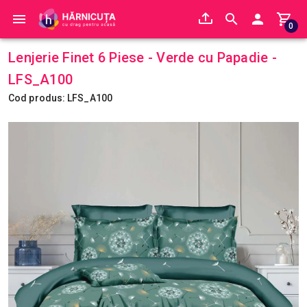
0
Lenjerie Finet 6 Piese - Verde cu Papadie -
LFS_A100
Cod produs: LFS_A100