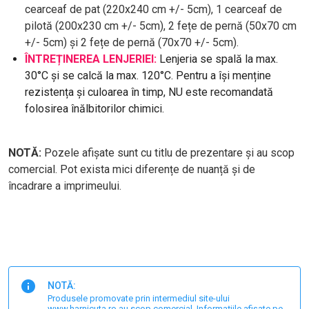
cearceaf de pat (220x240 cm +/- 5cm), 1 cearceaf de
pilotă (200x230 cm +/- 5cm), 2 fețe de pernă (50x70 cm
+/- 5cm) și 2 fețe de pernă (70x70 +/- 5cm).
ÎNTREȚINEREA LENJERIEI:
Lenjeria se spală la max.
30°C și se calcă la max. 120°C. Pentru a își menține
rezistența și culoarea în timp, NU este recomandată
folosirea înălbitorilor chimici.
NOTĂ:
Pozele afișate sunt cu titlu de prezentare și au scop
comercial. Pot exista mici diferențe de nuanță și de
încadrare a imprimeului.
NOTĂ:
Produsele promovate prin intermediul site-ului
www.harnicuta.ro au scop comercial. Informațiile afișate pe