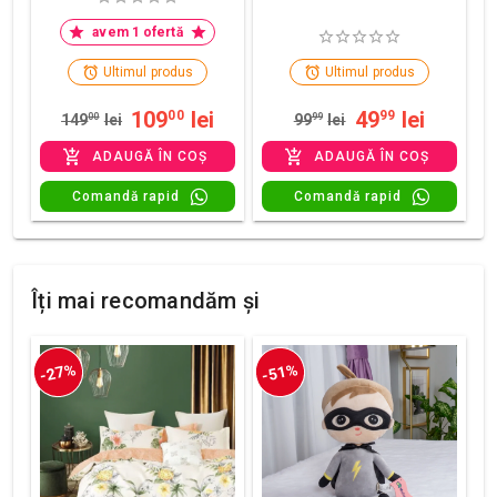
avem 1 ofertă
Ultimul produs
Ultimul produs
109
lei
49
lei
00
99
149
00
lei
99
99
lei
ADAUGĂ ÎN COȘ
ADAUGĂ ÎN COȘ
Comandă rapid
Comandă rapid
Îți mai recomandăm și
-27%
-51%