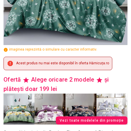
imaginea reprezintă o simulare cu caracter informativ.
Acest produs nu mai este disponibil în oferta Hărnicuța.ro
Ofertă
Alege oricare 2 modele
și
plătești doar 199 lei
Vezi toate modelele din promoție