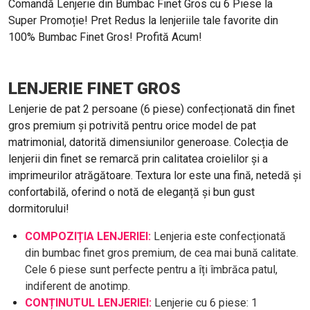
Comandă Lenjerie din Bumbac Finet Gros cu 6 Piese la
Super Promoție! Pret Redus la lenjeriile tale favorite din
100% Bumbac Finet Gros! Profită Acum!
LENJERIE FINET GROS
Lenjerie de pat 2 persoane (6 piese) confecționată din finet
gros premium și potrivită pentru orice model de pat
matrimonial, datorită dimensiunilor generoase. Colecția de
lenjerii din finet se remarcă prin calitatea croielilor și a
imprimeurilor atrăgătoare. Textura lor este una fină, netedă și
confortabilă, oferind o notă de eleganță și bun gust
dormitorului!
COMPOZIȚIA LENJERIEI:
Lenjeria este confecționată
din bumbac finet gros premium, de cea mai bună calitate.
Cele 6 piese sunt perfecte pentru a îți îmbrăca patul,
indiferent de anotimp.
CONȚINUTUL LENJERIEI:
Lenjerie cu 6 piese: 1