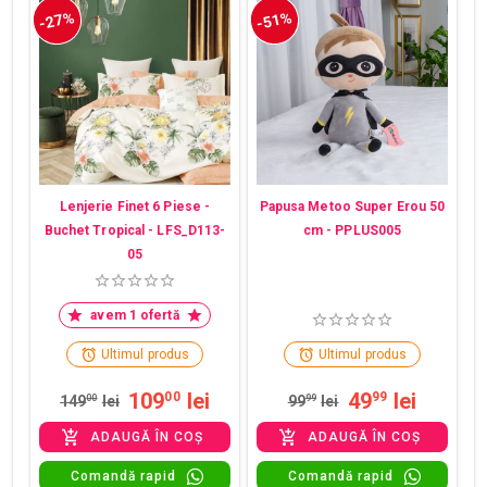
-27%
-51%
Lenjerie Finet 6 Piese -
Papusa Metoo Super Erou 50
Buchet Tropical - LFS_D113-
cm - PPLUS005
05
avem 1 ofertă
Ultimul produs
Ultimul produs
109
lei
49
lei
00
99
149
00
lei
99
99
lei
ADAUGĂ ÎN COȘ
ADAUGĂ ÎN COȘ
Comandă rapid
Comandă rapid