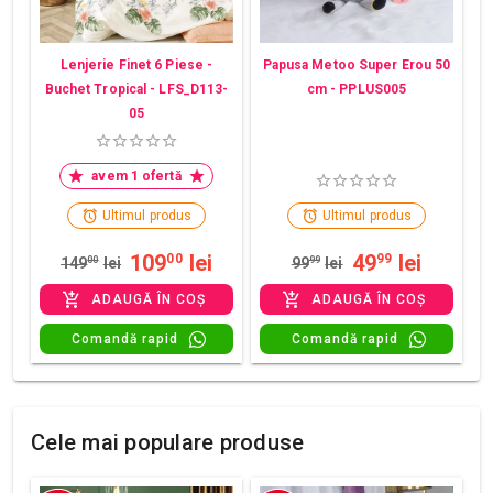
Lenjerie Finet 6 Piese -
Papusa Metoo Super Erou 50
Buchet Tropical - LFS_D113-
cm - PPLUS005
05
avem 1 ofertă
Ultimul produs
Ultimul produs
109
lei
49
lei
00
99
149
00
lei
99
99
lei
ADAUGĂ ÎN COȘ
ADAUGĂ ÎN COȘ
Comandă rapid
Comandă rapid
Cele mai populare produse