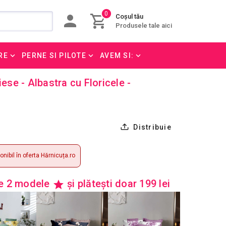
0
Coșul tău
Produsele tale aici
RE
PERNE SI PILOTE
AVEM SI:
iese - Albastra cu Floricele -
Distribuie
nibil în oferta Hărnicuța.ro
re 2 modele
și plătești doar 199 lei