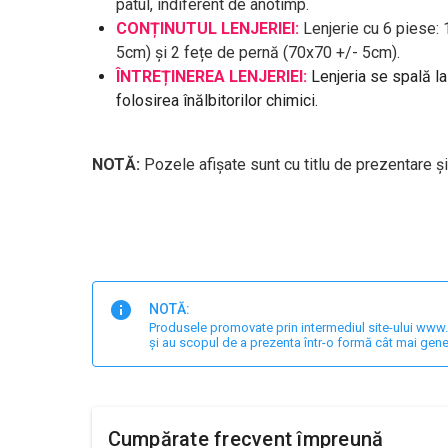
patul, indiferent de anotimp.
CONȚINUTUL LENJERIEI:
Lenjerie cu 6 piese:
5cm) și 2 fețe de pernă (70x70 +/- 5cm).
ÎNTREȚINEREA LENJERIEI:
Lenjeria se spală l
folosirea înălbitorilor chimici.
NOTĂ:
Pozele afișate sunt cu titlu de prezentare și
NOTĂ:
Produsele promovate prin intermediul site-ului www.har
și au scopul de a prezenta într-o formă cât mai gene
Cumpărate frecvent împreună