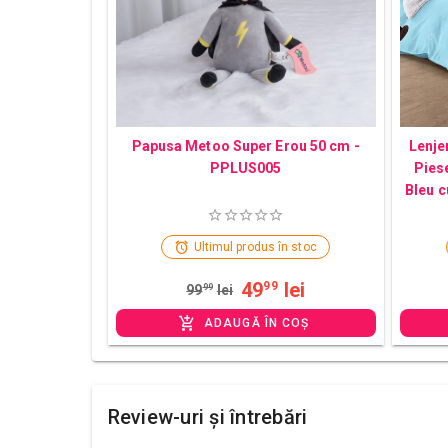
Papusa Metoo Super Erou 50 cm -
Lenjer
PPLUS005
Pies
Bleu c
Ultimul produs în stoc
49
lei
99
99
99
lei
ADAUGĂ ÎN COȘ
Review-uri și întrebări