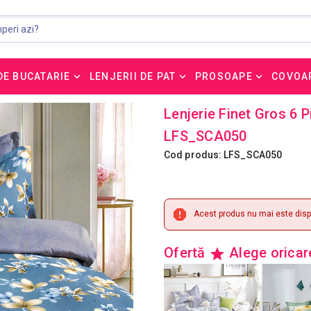
DE BUCATARIE
LENJERII DE PAT
PROSOAPE
COVOA
Lenjerie Finet Gros 6 P
LFS_SCA050
Cod produs: LFS_SCA050
Acest produs nu mai este dispo
Ofertă
Alege orica