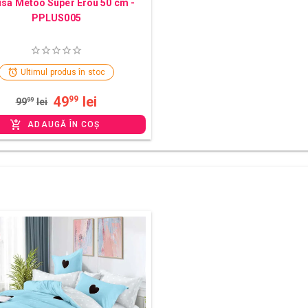
sa Metoo Super Erou 50 cm -
PPLUS005
Ultimul produs în stoc
49
lei
99
99
99
lei
ADAUGĂ ÎN COȘ