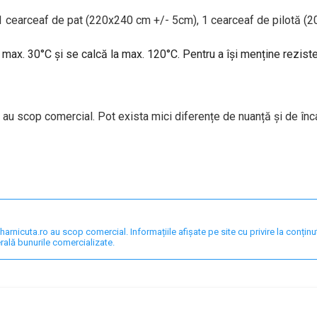
 1 cearceaf de pat (220x240 cm +/- 5cm), 1 cearceaf de pilotă (
a max. 30°C și se calcă la max. 120°C. Pentru a își menține rezis
 au scop comercial. Pot exista mici diferențe de nuanță și de înc
nicuta.ro au scop comercial. Informațiile afișate pe site cu privire la conținut,
rală bunurile comercializate.