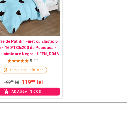
ie de Pat din Finet cu Elastic 6
e - 160/180x200 de Pucioasa -
u Inimioare Negre - LFEN_D046
5
(1)
Ultimul produs în stoc
119
lei
00
199
00
lei
ADAUGĂ ÎN COȘ