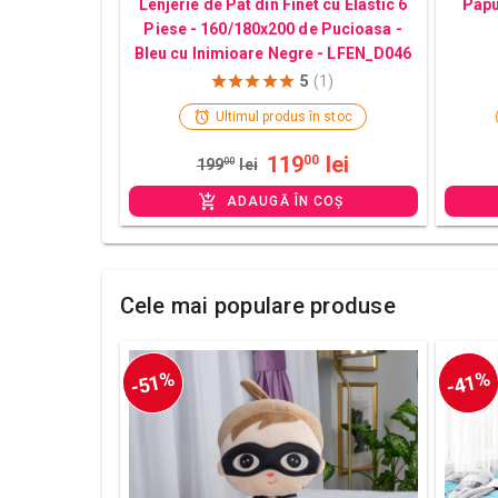
Lenjerie de Pat din Finet cu Elastic 6
Papu
Piese - 160/180x200 de Pucioasa -
Bleu cu Inimioare Negre - LFEN_D046
5
(1)
Ultimul produs în stoc
119
lei
00
199
00
lei
ADAUGĂ ÎN COȘ
Cele mai populare produse
-51%
-41%