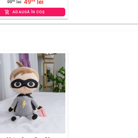
49
lei
99
99
99
lei
ADAUGĂ ÎN COȘ