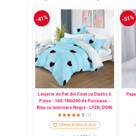
-41%
-51%
Lenjerie de Pat din Finet cu Elastic 6
Papu
Piese - 160/180x200 de Pucioasa -
Bleu cu Inimioare Negre - LFEN_D046
5
(1)
Ultimul produs în stoc