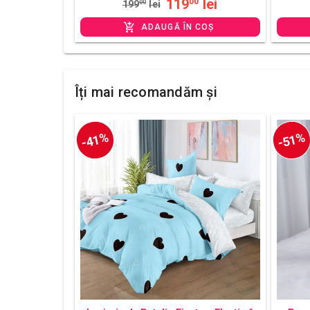
119
lei
00
199
00
lei
ADAUGĂ ÎN COȘ
Îți mai recomandăm și
-41%
-51%