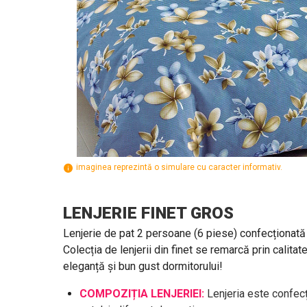
imaginea reprezintă o simulare cu caracter informativ.
LENJERIE FINET GROS
Lenjerie de pat 2 persoane (6 piese) confecționată 
Colecția de lenjerii din finet se remarcă prin calitat
eleganță și bun gust dormitorului!
COMPOZIȚIA LENJERIEI:
Lenjeria este confecț