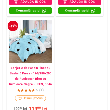
ADAUGĂ ÎN COȘ
ADAUGĂ ÎN COȘ
Comandă rapid
Comandă rapid
-41%
Lenjerie de Pat din Finet cu
Elastic 6 Piese - 160/180x200
de Pucioasa - Bleu cu
Inimioare Negre - LFEN_D046
5
(1)
Ultimul produs
119
lei
00
199
00
lei