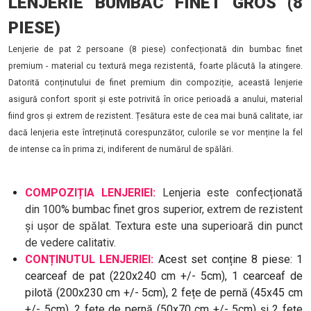
LENJERIE BUMBAC FINET GROS (8
PIESE)
Lenjerie de pat 2 persoane (8 piese) confecționată din bumbac finet
premium - material cu textură mega rezistentă, foarte plăcută la atingere.
Datorită conținutului de finet premium din compoziție, această lenjerie
asigură confort sporit și este potrivită în orice perioadă a anului, material
fiind gros și extrem de rezistent. Țesătura este de cea mai bună calitate, iar
dacă lenjeria este întreținută corespunzător, culorile se vor menține la fel
de intense ca în prima zi, indiferent de numărul de spălări.
COMPOZIȚIA LENJERIEI:
Lenjeria este confecționată
din 100% bumbac finet gros superior, extrem de rezistent
și ușor de spălat. Textura este una superioară din punct
de vedere calitativ.
CONȚINUTUL LENJERIEI:
Acest set conține 8 piese: 1
cearceaf de pat (220x240 cm +/- 5cm), 1 cearceaf de
pilotă (200x230 cm +/- 5cm), 2 fețe de pernă (45x45 cm
+/- 5cm), 2 fețe de pernă (50x70 cm +/- 5cm) și 2 fețe