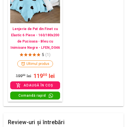
Lenjerie de Pat din Finet cu
Elastic 6 Piese - 160/180x200
de Pucioasa - Bleu cu
Inimioare Negre - LFEN_D046
5
(1)
Ultimul produs
119
lei
00
199
00
lei
ADAUGĂ ÎN COȘ
Comandă rapid
Review-uri și întrebări