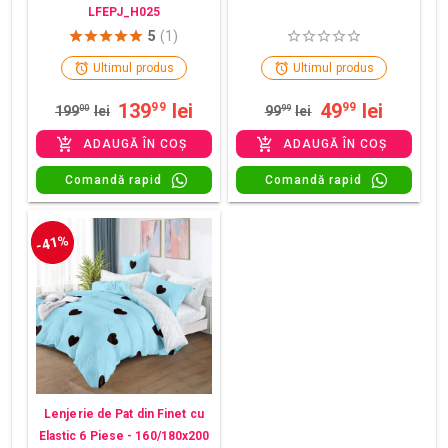
LFEPJ_H025
5
(1)
Ultimul produs
Ultimul produs
139
lei
49
lei
99
99
199
00
lei
99
99
lei
ADAUGĂ ÎN COȘ
ADAUGĂ ÎN COȘ
Comandă rapid
Comandă rapid
-41%
Lenjerie de Pat din Finet cu
Elastic 6 Piese - 160/180x200