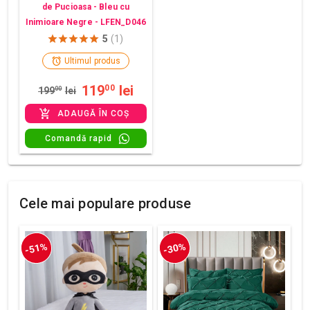
de Pucioasa - Bleu cu
Inimioare Negre - LFEN_D046
5
(1)
Ultimul produs
119
lei
00
199
00
lei
ADAUGĂ ÎN COȘ
Comandă rapid
Cele mai populare produse
-51%
-30%