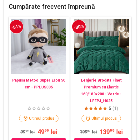
Cumpărate frecvent împreună
-51%
-30%
Papusa Metoo Super Erou 50
Lenjerie Brodata Finet
cm - PPLUS005
Premium cu Elastic
160/180x200 - Verde -
LFEPJ_H025
5
(1)
Ultimul produs
Ultimul produs
49
lei
139
lei
99
99
99
99
lei
199
00
lei