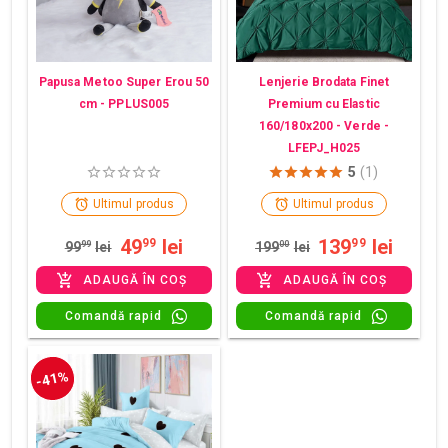
Papusa Metoo Super Erou 50
Lenjerie Brodata Finet
cm - PPLUS005
Premium cu Elastic
160/180x200 - Verde -
LFEPJ_H025
5
(1)
Ultimul produs
Ultimul produs
49
lei
139
lei
99
99
99
99
lei
199
00
lei
ADAUGĂ ÎN COȘ
ADAUGĂ ÎN COȘ
Comandă rapid
Comandă rapid
-41%