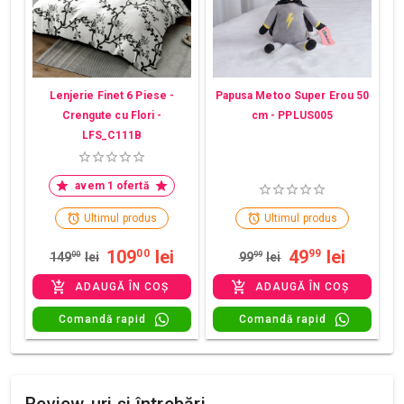
Lenjerie Finet 6 Piese -
Papusa Metoo Super Erou 50
Crengute cu Flori -
cm - PPLUS005
LFS_C111B
avem 1 ofertă
Ultimul produs
Ultimul produs
109
lei
49
lei
00
99
149
00
lei
99
99
lei
ADAUGĂ ÎN COȘ
ADAUGĂ ÎN COȘ
Comandă rapid
Comandă rapid
Review-uri și întrebări