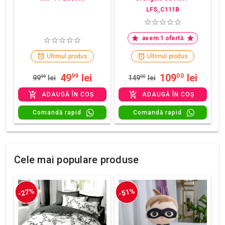
LFS_C111B
avem 1 ofertă
Ultimul produs
Ultimul produs
49
lei
109
lei
99
00
99
99
lei
149
00
lei
ADAUGĂ ÎN COȘ
ADAUGĂ ÎN COȘ
Comandă rapid
Comandă rapid
Cele mai populare produse
-27%
-51%