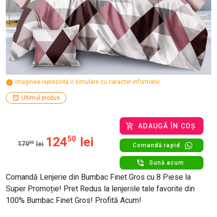
imaginea reprezintă o simulare cu caracter informativ.
Ultimul produs
ADAUGĂ ÎN COȘ
124
50
lei
179
00
lei
Comandă rapid
Sună acum
Comandă Lenjerie din Bumbac Finet Gros cu 8 Piese la
Super Promoție! Pret Redus la lenjeriile tale favorite din
100% Bumbac Finet Gros! Profită Acum!