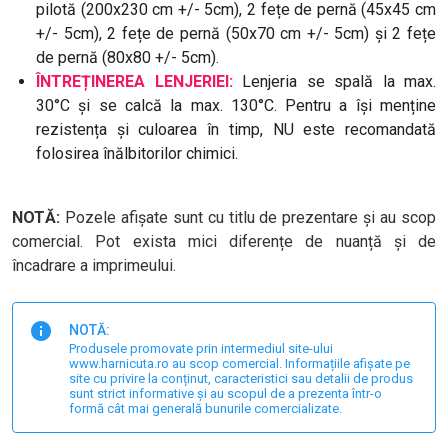
pilotă (200x230 cm +/- 5cm), 2 fețe de pernă (45x45 cm
+/- 5cm), 2 fețe de pernă (50x70 cm +/- 5cm) și 2 fețe
de pernă (80x80 +/- 5cm).
ÎNTREȚINEREA LENJERIEI:
Lenjeria se spală la max.
30°C și se calcă la max. 130°C. Pentru a își menține
rezistența și culoarea în timp, NU este recomandată
folosirea înălbitorilor chimici.
NOTĂ:
Pozele afișate sunt cu titlu de prezentare și au scop
comercial. Pot exista mici diferențe de nuanță și de
încadrare a imprimeului.
NOTĂ:
Produsele promovate prin intermediul site-ului
www.harnicuta.ro au scop comercial. Informațiile afișate pe
site cu privire la conținut, caracteristici sau detalii de produs
sunt strict informative și au scopul de a prezenta într-o
formă cât mai generală bunurile comercializate.