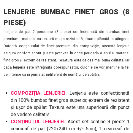
LENJERIE BUMBAC FINET GROS (8
PIESE)
Lenjerie de pat 2 persoane (8 piese) confecționată din bumbac finet
premium - material cu textură mega rezistentă, foarte plăcută la atingere.
Datorită conținutului de finet premium din compoziție, această lenjerie
asigură confort sporit și este potrivită în orice perioadă a anului, material
fiind gros și extrem de rezistent. Țesătura este de cea mai bună calitate, iar
dacă lenjeria este întreținută corespunzător, culorile se vor menține la fel
de intense ca în prima zi, indiferent de numărul de spălări.
COMPOZIȚIA LENJERIEI:
Lenjeria este confecționată
din 100% bumbac finet gros superior, extrem de rezistent
și ușor de spălat. Textura este una superioară din punct
de vedere calitativ.
CONȚINUTUL LENJERIEI:
Acest set conține 8 piese: 1
cearceaf de pat (220x240 cm +/- 5cm), 1 cearceaf de