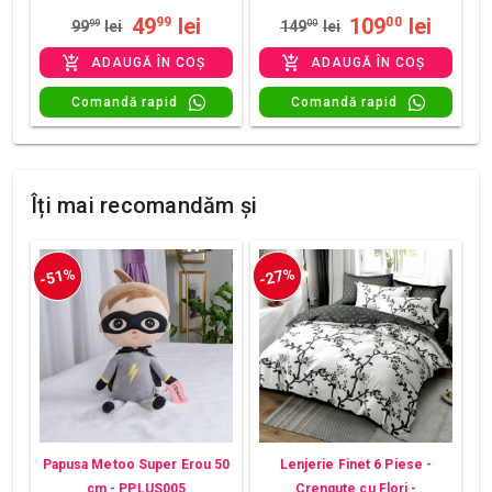
49
lei
109
lei
99
00
99
99
lei
149
00
lei
ADAUGĂ ÎN COȘ
ADAUGĂ ÎN COȘ
Comandă rapid
Comandă rapid
Îți mai recomandăm și
-51%
-27%
Papusa Metoo Super Erou 50
Lenjerie Finet 6 Piese -
cm - PPLUS005
Crengute cu Flori -