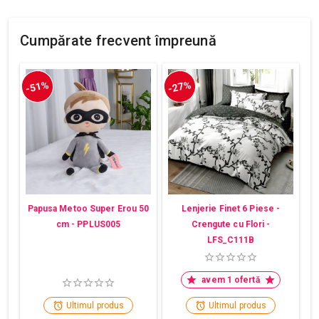
Cumpărate frecvent împreună
-51%
-27%
Papusa Metoo Super Erou 50
Lenjerie Finet 6 Piese -
cm - PPLUS005
Crengute cu Flori -
LFS_C111B
avem 1 ofertă
Ultimul produs
Ultimul produs